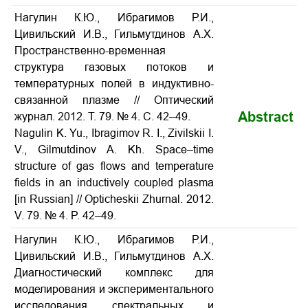
Нагулин К.Ю., Ибрагимов Р.И.,
Цивильский И.В., Гильмутдинов А.Х.
Пространственно-временная
структура газовых потоков и
температурных полей в индуктивно-
связанной плазме // Оптический
Abstract
журнал. 2012. Т. 79. № 4. С. 42–49.
Nagulin K. Yu., Ibragimov R. I., Zivilskii I.
V., Gilmutdinov A. Kh. Space–time
structure of gas flows and temperature
fields in an inductively coupled plasma
[in Russian] // Opticheskii Zhurnal. 2012.
V. 79. № 4. P. 42–49.
Нагулин К.Ю., Ибрагимов Р.И.,
Цивильский И.В., Гильмутдинов А.Х.
Диагностический комплекс для
моделирования и экспериментального
исследования спектральных и