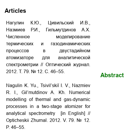
Articles
Нагулин К.Ю., Цивильский И.В.,
Назмиев Р.И., Гильмутдинов А.Х.
Численное моделирование
термических и газодинамических
процессов в двустадийном
атомизаторе для аналитической
спектрометрии // Оптический журнал.
2012. Т. 79. № 12. С. 46–55.
Abstract
Nagulin K. Yu., Tsivil’skiĭ I. V., Nazmiev
R. I., Gil’mutdinov A. Kh. Numerical
modelling of thermal and gas-dynamic
processes in a two-stage atomizer for
analytical spectrometry [in English] //
Opticheskii Zhurnal. 2012. V. 79. № 12.
P. 46–55.