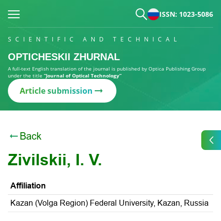
ISSN: 1023-5086
SCIENTIFIC AND TECHNICAL
OPTICHESKII ZHURNAL
A full-text English translation of the journal is published by Optica Publishing Group
under the title
“Journal of Optical Technology”
Article submission
Back
Zivilskii, I. V.
Affiliation
Kazan (Volga Region) Federal University, Kazan, Russia