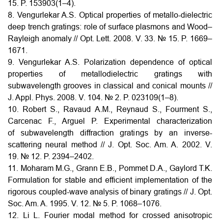
15. P. 153903(1–4).
8. Vengurlekar A.S. Optical properties of metallo-dielectric
deep trench gratings: role of surface plasmons and Wood–
Rayleigh anomaly // Opt. Lett. 2008. V. 33. № 15. P. 1669–
1671.
9. Vengurlekar A.S. Polarization dependence of optical
properties of metallodielectric gratings with
subwavelength grooves in classical and conical mounts //
J. Appl. Phys. 2008. V. 104. № 2. P. 023109(1–8).
10. Robert S., Ravaud A.M., Reynaud S., Fourment S.,
Carcenac F., Arguel P. Experimental characterization
of subwavelength diffraction gratings by an inverse-
scattering neural method // J. Opt. Soc. Am. A. 2002. V.
19. № 12. P. 2394–2402.
11. Moharam M.G., Grann E.B., Pommet D.A., Gaylord T.K.
Formulation for stable and efficient implementation of the
rigorous coupled-wave analysis of binary gratings // J. Opt.
Soc. Am. A. 1995. V. 12. № 5. P. 1068–1076.
12. Li L. Fourier modal method for crossed anisotropic