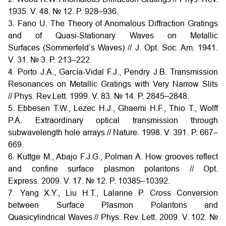
1935. V. 48. № 12. P. 928–936.
3. Fano U. The Theory of Anomalous Diffraction Gratings
and of Quasi-Stationary Waves on Metallic
Surfaces (Sommerfeld’s Waves) // J. Opt. Soc. Am. 1941.
V. 31. № 3. P. 213–222.
4. Porto J.A., García-Vidal F.J., Pendry J.B. Transmission
Resonances on Metallic Gratings with Very Narrow Slits
// Phys. Rev.Lett. 1999. V. 83. № 14. P. 2845–2848.
5. Ebbesen T.W., Lezec H.J., Ghaemi H.F., Thio T., Wolff
P.A. Extraordinary optical transmission through
subwavelength hole arrays // Nature. 1998. V. 391. P. 667–
669.
6. Kuttge M., Abajo F.J.G., Polman A. How grooves reflect
and confine surface plasmon polaritons // Opt.
Express. 2009. V. 17. № 12. P. 10385–10392.
7. Yang X.Y., Liu H.T., Lalanne P. Cross Conversion
between Surface Plasmon Polaritons and
Quasicylindrical Waves // Phys. Rev. Lett. 2009. V. 102. №