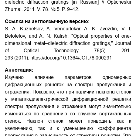
dielectric diffraction gratings [in Russian] // Opticheskii
Zhurnal. 2011. V. 78. № 5. P. 9–12.
Ссылка на англоязычную версию:
S. A. Kuznetsov, A. Vengurlekar, A. K. Zvezdin, V. I.
Belotelov, and A. N. Kalish, "Optical properties of one-
dimensional metal–dielectric diffraction gratings," Journal
of Optical Technology. 78(5), 291-
293 (2011). https://doi.org/10.1364/JOT.78.000291
Аннотация:
Изучено влияние параметров одномерных
дифракционных решеток на спектры пропускания и
отражения. Показано, что при наличии наклона стенок
у металлодиэлектрической дифракционной решетки
спектры пропускания и отражения могут значительно
изменяться по сравнению со случаем вертикальных
стенок. Наклон стенок может приводить как к
увеличению, так и к уменьшению коэффициента
пропускания в зависимости от структуры решетки. Это