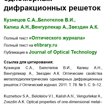
дифракционных решеток
Кузнецов С.А.,
Белотелов В.И.,
Калиш А.Н.,
Венгурлекар А.,
Звездин А.К.
«Оптического журнала»
Полный текст
elibrary.ru
Полный текст на
Journal of Optical Technology
Публикация в
Ссылка для цитирования:
Кузнецов С.А., Белотелов В.И., Калиш А.Н.,
Венгурлекар А., Звездин А.К. Оптические свойства
металлодиэлектрических одномерных дифракционных
решеток // Оптический журнал. 2011. Т. 78. № 5. С. 9–12.
Kuznetsov S.A., Belotelov V.I., Kalish A.N., Vengurlekar A.,
Zvezdin A.K. Optical properties of one-dimensional metal–