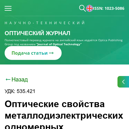
ISSN: 1023-5086
НАУЧНО-ТЕХНИЧЕСКИЙ
ОПТИЧЕСКИЙ ЖУРНАЛ
Полнотекстовый перевод журнала на английский язык издаётся Optica Publishing
Group под названием
“Journal of Optical Technology“
Подача статьи
Назад
УДК: 535.421
Оптические свойства
металлодиэлектрических
одномерных