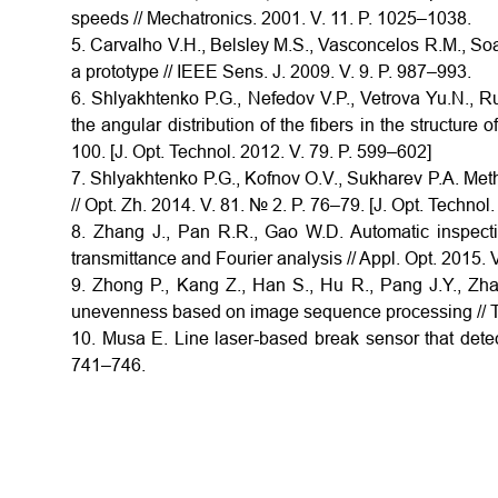
speeds // Mechatronics. 2001. V. 11. P. 1025–1038.
5. Carvalho V.H., Belsley M.S., Vasconcelos R.M., Soa
a prototype // IEEE Sens. J. 2009. V. 9. P. 987–993.
6. Shlyakhtenko P.G., Nefedov V.P., Vetrova Yu.N., Ru
the angular distribution of the fibers in the structure o
100. [J. Opt. Technol. 2012. V. 79. P. 599–602]
7. Shlyakhtenko P.G., Kofnov O.V., Sukharev P.A. Meth
// Opt. Zh. 2014. V. 81. № 2. P. 76–79. [J. Opt. Technol.
8. Zhang J., Pan R.R., Gao W.D. Automatic inspection
transmittance and Fourier analysis // Appl. Opt. 2015. 
9. Zhong P., Kang Z., Han S., Hu R., Pang J.Y., Zh
unevenness based on image sequence processing // Tex
10. Musa E. Line laser-based break sensor that detect
741–746.