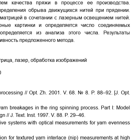
лем качества пряжи в процессе ее производства.
пределения обрыва движущихся нитей при прядении.
матрицей в сочетании с лазерным освещением нитей.
рные картинки и определяется число соединяемых
пределяется из анализа этого числа. Результаты
ивность предложенного метода.
трица, лазер, обработка изображений
0
processing // Opt. Zh. 2001. V. 68. № 8. P. 88–92. [J. Opt.
yarn breakages in the ring spinning process. Part I: Model
n // J. Text. Inst. 1997. V. 88. P. 29–46.
itive systems with optical measurements for yarn evenness
on for textured yarn interlace (nip) measurements at high