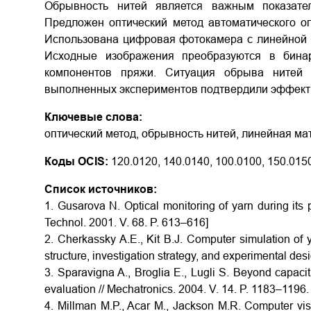
Обрывность нитей является важным показате
Предложен оптический метод автоматического о
Использована цифровая фотокамера с линейной 
Исходные изображения преобразуются в бина
компонентов пряжи. Ситуация обрыва нитей о
выполненных экспериментов подтвердили эффект
Ключевые слова:
оптический метод, обрывность нитей, линейная ма
Коды OCIS:
120.0120, 140.0140, 100.0100, 150.015
Список источников:
1. Gusarova N. Optical monitoring of yarn during its 
Technol. 2001. V. 68. P. 613–616]
2. Cherkassky A.E., Kit B.J. Computer simulation of 
structure, investigation strategy, and experimental desig
3. Sparavigna A., Broglia E., Lugli S. Beyond capac
evaluation // Mechatronics. 2004. V. 14. P. 1183–1196.
4. Millman M.P., Acar M., Jackson M.R. Computer visi