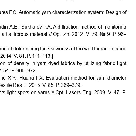
res F.O. Automatic yarn characterization system: Design of
din A.E., Sukharev P.A. A diffraction method of monitoring
f a flat fibrous material // Opt. Zh. 2012. V. 79. № 9. P. 96–
od of determining the skewness of the weft thread in fabric
 2014. V. 81. P. 111–113.]
 of density in yarn-dyed fabrics by utilizing fabric light
V. 54. P. 966–972.
ang X.Y., Huang F.X. Evaluation method for yarn diameter
tile Res. J. 2015. V. 85. P. 369–379.
s light spots on yarns // Opt. Lasers Eng. 2009. V. 47. P.