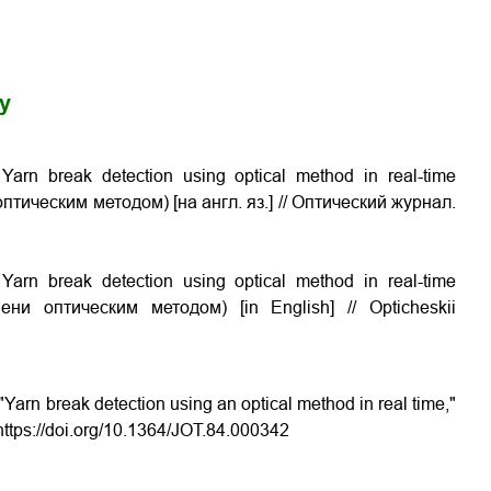
gy
n break detection using optical method in real-time
ическим методом) [на англ. яз.] // Оптический журнал.
n break detection using optical method in real-time
 оптическим методом) [in English] // Opticheskii
rn break detection using an optical method in real time,"
 https://doi.org/10.1364/JOT.84.000342