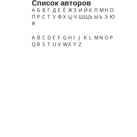
Список авторов
А
Б
В
Г
Д
Е
Ё
Ж
З
И
Й
К
Л
М
Н
О
П
Р
С
Т
У
Ф
Х
Ц
Ч
Ш
Щ
Ъ
Ы
Ь
Э
Ю
Я
A
B
C
D
E
F
G
H
I
J
K
L
M
N
O
P
Q
R
S
T
U
V
W
X
Y
Z