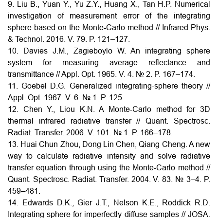
9. Liu B., Yuan Y., Yu Z.Y., Huang X., Tan H.P. Numerical
investigation of measurement error of the integrating
sphere based on the Monte-Carlo method // Infrared Phys.
& Technol. 2016. V. 79. P. 121–127.
10. Davies J.M., Zagieboylo W. An integrating sphere
system for measuring average reflectance and
transmittance // Appl. Opt. 1965. V. 4. № 2. P. 167–174.
11. Goebel D.G. Generalized integrating-sphere theory //
Appl. Opt. 1967. V. 6. № 1. P. 125.
12. Chen Y., Liou K.N. A Monte-Carlo method for 3D
thermal infrared radiative transfer // Quant. Spectrosc.
Radiat. Transfer. 2006. V. 101. № 1. P. 166–178.
13. Huai Chun Zhou, Dong Lin Chen, Qiang Cheng. A new
way to calculate radiative intensity and solve radiative
transfer equation through using the Monte-Carlo method //
Quant. Spectrosc. Radiat. Transfer. 2004. V. 83. № 3–4. P.
459–481.
14. Edwards D.K., Gier J.T., Nelson K.E., Roddick R.D.
Integrating sphere for imperfectly diffuse samples // JOSA.