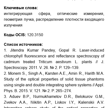
Ключевые слова:
интегрирующая сфера, оптические измерения,
геометрия пучка, распределение плотности входящего
излучения
Коды OCIS:
120.3150
Список источников:
1. Jitendra Kumar Pandey, Gopal R. Laser-induced
chlorophyll fluorescence and reflectance spectroscopy of
cadmium treated Triticum aestivum L. plants // J.
Spectroscopy. 2011. V. 26. № 2. P. 129–139.
2. Monem S., Singh A., Karsten A.E., Amin R., Harith M.A.
Study of the optical properties of solid tissue phantoms
using single and double integrating sphere systems // Appl.
Phys. B. 2015. V. 121. № 2. P. 265–274.
3. Aduev B.P., Nurmukhametov D.R., Belokurov G.M.,
Zvekov A.A., Nikitin A.P., Liskov I.Y., Kalenskii A.V.