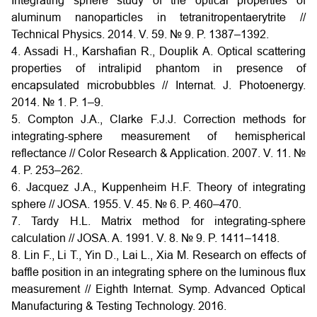
Integrating sphere study of the optical properties of
aluminum nanoparticles in tetranitropentaerytrite //
Technical Physics. 2014. V. 59. № 9. P. 1387–1392.
4. Assadi H., Karshafian R., Douplik A. Optical scattering
properties of intralipid phantom in presence of
encapsulated microbubbles // Internat. J. Photoenergy.
2014. № 1. P. 1–9.
5. Compton J.A., Clarke F.J.J. Correction methods for
integrating-sphere measurement of hemispherical
reflectance // Color Research & Application. 2007. V. 11. №
4. P. 253–262.
6. Jacquez J.A., Kuppenheim H.F. Theory of integrating
sphere // JOSA. 1955. V. 45. № 6. P. 460–470.
7. Tardy H.L. Matrix method for integrating-sphere
calculation // JOSA. A. 1991. V. 8. № 9. P. 1411–1418.
8. Lin F., Li T., Yin D., Lai L., Xia M. Research on effects of
baffle position in an integrating sphere on the luminous flux
measurement // Eighth Internat. Symp. Advanced Optical
Manufacturing & Testing Technology. 2016.