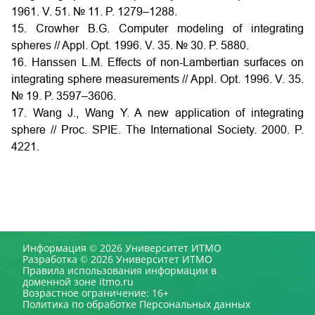
1961. V. 51. № 11. P. 1279–1288.
15. Crowher B.G. Computer modeling of integrating
spheres // Appl. Opt. 1996. V. 35. № 30. P. 5880.
16. Hanssen L.M. Effects of non-Lambertian surfaces on
integrating sphere measurements // Appl. Opt. 1996. V. 35.
№ 19. P. 3597–3606.
17. Wang J., Wang Y. A new application of integrating
sphere // Proc. SPIE. The International Society. 2000. P.
4221.
Информация © 2026 Университет ИТМО
Разработка © 2026 Университет ИТМО
Правила использования информации в
доменной зоне itmo.ru
Возрастное ограничение: 16+
Политика по обработке Персональных данных