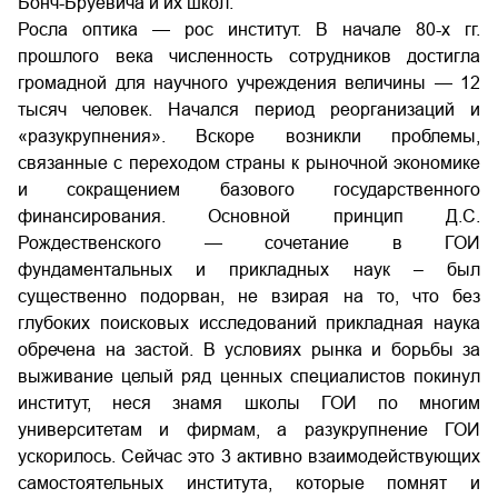
Бонч-Бруевича и их школ.
Росла оптика — рос институт. В начале 80-х гг.
прошлого века численность сотрудников достигла
громадной для научного учреждения величины — 12
тысяч человек. Начался период реорганизаций и
«разукрупнения». Вскоре возникли проблемы,
связанные с переходом страны к рыночной экономике
и сокращением базового государственного
финансирования. Основной принцип Д.С.
Рождественского — сочетание в ГОИ
фундаментальных и прикладных наук – был
существенно подорван, не взирая на то, что без
глубоких поисковых исследований прикладная наука
обречена на застой. В условиях рынка и борьбы за
выживание целый ряд ценных специалистов покинул
институт, неся знамя школы ГОИ по многим
университетам и фирмам, а разукрупнение ГОИ
ускорилось. Сейчас это 3 активно взаимодействующих
самостоятельных института, которые помнят и