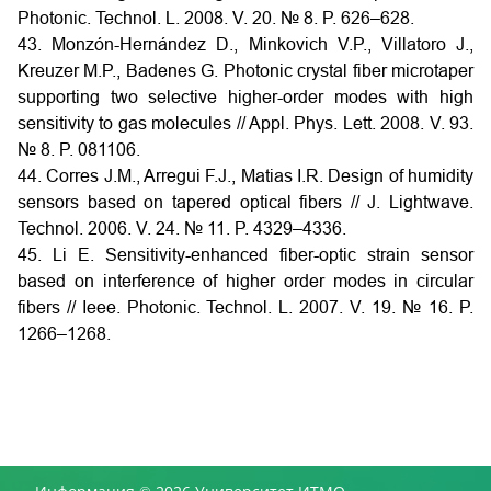
Photonic. Technol. L. 2008. V. 20. № 8. P. 626–628.
43. Monzón-Hernández D., Minkovich V.P., Villatoro J.,
Kreuzer M.P., Badenes G. Photonic crystal fiber microtaper
supporting two selective higher-order modes with high
sensitivity to gas molecules // Appl. Phys. Lett. 2008. V. 93.
№ 8. P. 081106.
44. Corres J.M., Arregui F.J., Matias I.R. Design of humidity
sensors based on tapered optical fibers // J. Lightwave.
Technol. 2006. V. 24. № 11. P. 4329–4336.
45. Li E. Sensitivity-enhanced fiber-optic strain sensor
based on interference of higher order modes in circular
fibers // Ieee. Photonic. Technol. L. 2007. V. 19. № 16. P.
1266–1268.