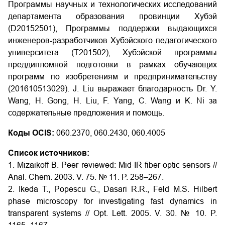
Программы научных и технологических исследований
департамента образования провинции Хубэй
(D20152501), Программы поддержки выдающихся
инженеров-разработчиков Хубэйского педагогического
университета (T201502), Хубэйской программы
преддипломной подготовки в рамках обучающих
программ по изобретениям и предпринимательству
(201610513029). J. Liu выражает благодарность Dr. Y.
Wang, H. Gong, H. Liu, F. Yang, C. Wang и K. Ni за
содержательные предложения и помощь.
Коды OCIS:
060.2370, 060.2430, 060.4005
Список источников:
1. Mizaikoff B. Peer reviewed: Mid-IR fiber-optic sensors //
Anal. Chem. 2003. V. 75. № 11. P. 258–267.
2. Ikeda T., Popescu G., Dasari R.R., Feld M.S. Hilbert
phase microscopy for investigating fast dynamics in
transparent systems // Opt. Lett. 2005. V. 30. № 10. P.