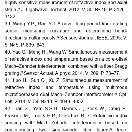
highly sensitive measurement of refractive index and axial
strain // J. Lightwave. Technol. 2012. V. 30. № 19. P. 3126–
3132.
39. Wang Y.P., Rao Y.J. A novel long period fiber grating
sensor measuring curvature and determining bend-
direction simultaneously // Sensors Journal, IEEE. 2005. V.
5. № 5. P. 839–843.
40. Yao Q., Meng H., Wang W. Simultaneous measurement
of refractive index and temperature based on a core-offset
Mach–Zehnder interferometer combined with a fiber Bragg
grating // Sensor Actuat. A-phys. 2014. V. 209. P. 73–77.
41. Luo H., Sun Q., Xu Z. Simultaneous measurement of
refractive index and temperature using multimode
microfiberbased dual Mach–Zehnder interferometer // Opt.
Lett. 2014. V. 39. № 13. P. 4049–4052.
42. Tian Z., Yam S.S.H., Barnes J., Bock W., Creig P.,
Fraser J.M., Loock H.P., Oleschuk R.D. Refractive index
sensing with Mach–Zehnder interferometer based on
concatenating two single-mode fiber tapers// Ieee.