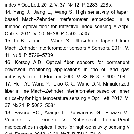
index // Opt. Lett. 2012. V. 37. № 12. P. 2283–2285.
14. Yang J., Jiang L., Wang S. High sensitivity of taper-
based Mach–Zehnder interferometer embedded in a
thinned optical fiber for refractive index sensing // Appl.
Optics. 2011. V. 50. № 28. P. 5503–5507.
15. Li B., Jiang L., Wang S. Ultra-abrupt tapered fiber
Mach–Zehnder interferometer sensors // Sensors. 2011. V.
11. № 6. P. 5729–5739.
16. Kersey A.D. Optical fiber sensors for permanent
downwell monitoring applications in the oil and gas
industry // Ieice. T. Electron. 2000. V. 83. № 3. P. 400–404.
17. Hu T.Y., Wang Y., Liao C.R., Wang D.N. Miniaturized
fiber in-line Mach–Zehnder interferometer based on inner
air cavity for high-temperature sensing // Opt. Lett. 2012. V.
37. № 24. P. 5082–5084.
18. Favero F.C., Araujo L., Bouwmans G., Finazzi V.,
Villatoro J., Pruneri V. Spheroidal Fabry–Perot
microcavities in optical fibers for high-sensitivity sensing //