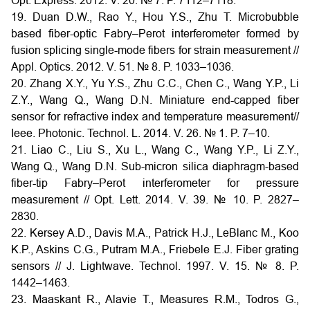
Opt. Express. 2012. V. 20. № 7. P. 7112–7118.
19. Duan D.W., Rao Y., Hou Y.S., Zhu T. Microbubble
based fiber-optic Fabry–Perot interferometer formed by
fusion splicing single-mode fibers for strain measurement //
Appl. Optics. 2012. V. 51. № 8. P. 1033–1036.
20. Zhang X.Y., Yu Y.S., Zhu C.C., Chen C., Wang Y.P., Li
Z.Y., Wang Q., Wang D.N. Miniature end-capped fiber
sensor for refractive index and temperature measurement//
Ieee. Photonic. Technol. L. 2014. V. 26. № 1. P. 7–10.
21. Liao C., Liu S., Xu L., Wang C., Wang Y.P., Li Z.Y.,
Wang Q., Wang D.N. Sub-micron silica diaphragm-based
fiber-tip Fabry–Perot interferometer for pressure
measurement // Opt. Lett. 2014. V. 39. № 10. P. 2827–
2830.
22. Kersey A.D., Davis M.A., Patrick H.J., LeBlanc M., Koo
K.P., Askins C.G., Putram M.A., Friebele E.J. Fiber grating
sensors // J. Lightwave. Technol. 1997. V. 15. № 8. P.
1442–1463.
23. Maaskant R., Alavie T., Measures R.M., Todros G.,