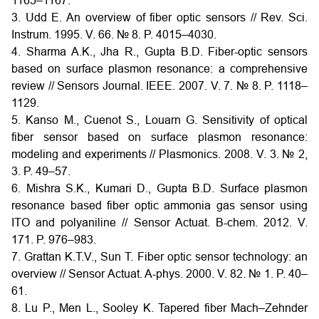
1165–1167.
3. Udd E. An overview of fiber optic sensors // Rev. Sci.
Instrum. 1995. V. 66. № 8. P. 4015–4030.
4. Sharma A.K., Jha R., Gupta B.D. Fiber-optic sensors
based on surface plasmon resonance: a comprehensive
review // Sensors Journal. IEEE. 2007. V. 7. № 8. P. 1118–
1129.
5. Kanso M., Cuenot S., Louarn G. Sensitivity of optical
fiber sensor based on surface plasmon resonance:
modeling and experiments // Plasmonics. 2008. V. 3. № 2,
3. P. 49–57.
6. Mishra S.K., Kumari D., Gupta B.D. Surface plasmon
resonance based fiber optic ammonia gas sensor using
ITO and polyaniline // Sensor Actuat. B-chem. 2012. V.
171. P. 976–983.
7. Grattan K.T.V., Sun T. Fiber optic sensor technology: an
overview // Sensor Actuat. A-phys. 2000. V. 82. № 1. P. 40–
61.
8. Lu P., Men L., Sooley K. Tapered fiber Mach–Zehnder