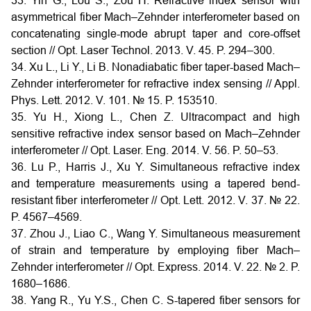
33. Yin G., Lou S., Zou H. Refractive index sensor with
asymmetrical fiber Mach–Zehnder interferometer based on
concatenating single-mode abrupt taper and core-offset
section // Opt. Laser Technol. 2013. V. 45. P. 294–300.
34. Xu L., Li Y., Li B. Nonadiabatic fiber taper-based Mach–
Zehnder interferometer for refractive index sensing // Appl.
Phys. Lett. 2012. V. 101. № 15. P. 153510.
35. Yu H., Xiong L., Chen Z. Ultracompact and high
sensitive refractive index sensor based on Mach–Zehnder
interferometer // Opt. Laser. Eng. 2014. V. 56. P. 50–53.
36. Lu P., Harris J., Xu Y. Simultaneous refractive index
and temperature measurements using a tapered bend-
resistant fiber interferometer // Opt. Lett. 2012. V. 37. № 22.
P. 4567–4569.
37. Zhou J., Liao C., Wang Y. Simultaneous measurement
of strain and temperature by employing fiber Mach–
Zehnder interferometer // Opt. Express. 2014. V. 22. № 2. P.
1680–1686.
38. Yang R., Yu Y.S., Chen C. S-tapered fiber sensors for