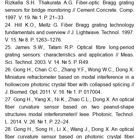
Rizkalla S.H. Thakurata A.G. Fiber-optic Bragg grating
sensors for bridge monitoring // Cement Concrete. Comp.
1997. V. 19. № 1. P. 21–33.
24. Hill K.O., Meltz G. Fiber Bragg grating technology
fundamentals and overview // J. Lightwave. Technol. 1997.
V. 15. № 8. P. 1263–1276.
25. James S.W., Tatam R.P. Optical fibre long-period
grating sensors: characteristics and application // Meas.
Sci. Technol. 2003. V. 14. № 5. P. R49.
26. Gong H., Chan C.C., Zhang Y.F., Wong W.C., Dong X.
Miniature refractometer based on modal interference in a
hollowcore photonic crystal fiber with collapsed splicing //
J. Biomed. Opt. 2011. V. 16. № 1. P. 017004.
27. Gong H., Yang X., Ni K., Zhao C.L., Dong X. An optical
fiber curvature sensor based on two peanut-shape
structures modal interferometer// Ieee. Photonic. Technol.
L. 2014. V. 26. № 1. P. 22–24.
28. Gong H., Song H., Li X., Wang J., Dong X. An optical
fiber curvature sensor based on photonic crystal fiber