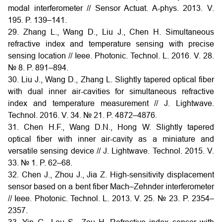
modal interferometer // Sensor Actuat. A-phys. 2013. V.
195. P. 139–141.
29. Zhang L., Wang D., Liu J., Chen H. Simultaneous
refractive index and temperature sensing with precise
sensing location // Ieee. Photonic. Technol. L. 2016. V. 28.
№ 8. P. 891–894.
30. Liu J., Wang D., Zhang L. Slightly tapered optical fiber
with dual inner air-cavities for simultaneous refractive
index and temperature measurement // J. Lightwave.
Technol. 2016. V. 34. № 21. P. 4872–4876.
31. Chen H.F., Wang D.N., Hong W. Slightly tapered
optical fiber with inner air-cavity as a miniature and
versatile sensing device // J. Lightwave. Technol. 2015. V.
33. № 1. P. 62–68.
32. Chen J., Zhou J., Jia Z. High-sensitivity displacement
sensor based on a bent fiber Mach–Zehnder interferometer
// Ieee. Photonic. Technol. L. 2013. V. 25. № 23. P. 2354–
2357.