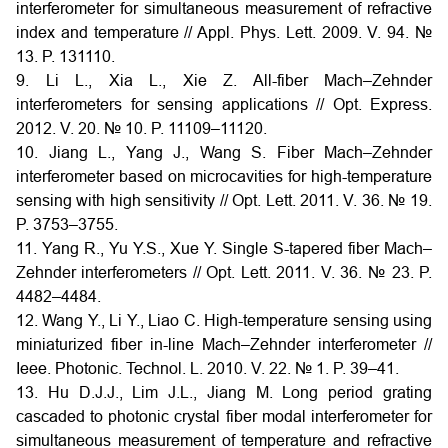
interferometer for simultaneous measurement of refractive
index and temperature // Appl. Phys. Lett. 2009. V. 94. №
13. P. 131110.
9. Li L., Xia L., Xie Z. All-fiber Mach–Zehnder
interferometers for sensing applications // Opt. Express.
2012. V. 20. № 10. P. 11109–11120.
10. Jiang L., Yang J., Wang S. Fiber Mach–Zehnder
interferometer based on microcavities for high-temperature
sensing with high sensitivity // Opt. Lett. 2011. V. 36. № 19.
P. 3753–3755.
11. Yang R., Yu Y.S., Xue Y. Single S-tapered fiber Mach–
Zehnder interferometers // Opt. Lett. 2011. V. 36. № 23. P.
4482–4484.
12. Wang Y., Li Y., Liao C. High-temperature sensing using
miniaturized fiber in-line Mach–Zehnder interferometer //
Ieee. Photonic. Technol. L. 2010. V. 22. № 1. P. 39–41.
13. Hu D.J.J., Lim J.L., Jiang M. Long period grating
cascaded to photonic crystal fiber modal interferometer for
simultaneous measurement of temperature and refractive