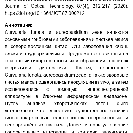
Journal of Optical Technology. 87(4), 212-217 (2020).
https://doi.org/10.1364/JOT.87.000212
Аннотация:
Curvularia lunata и aureobasidium zeae являются
основными грибковыми заболеваниями листьев маиса
в северо-восточном Китае. Эти заболевания очень
схожи и трудноразличимы. Предложен основанный на
технологии гиперспектральных изображений способ их
коррект-ной диагностики. Листья, поражённые
Curvularia lunata, aureobasidium zeae, а также здоровые
листья маиса подвергались инокуляции in vivo, а затем
исследовались с помощью гиперспектральной
аппаратуры в ближнем инфракрасном диапазоне.
Путём анализа хлоротических пятен было
установлено, что существует существенное отличие
гиперспектральных характеристик повреждённых и
неповреждённых листьев. Далее, используя средние
доверительные интервалы и критерии значимости,