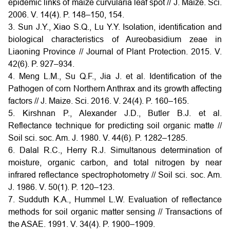
epidemic links of maize curvularia leaf spot // J. Maize. Sci.
2006. V. 14(4). P. 148–150, 154.
3. Sun J.Y., Xiao S.Q., Lu Y.Y. Isolation, identification and
biological characteristics of Aureobasidium zeae in
Liaoning Province // Journal of Plant Protection. 2015. V.
42(6). P. 927–934.
4. Meng L.M., Su Q.F., Jia J. et al. Identification of the
Pathogen of corn Northern Anthrax and its growth affecting
factors // J. Maize. Sci. 2016. V. 24(4). P. 160–165.
5. Kirshnan P., Alexander J.D., Butler B.J. et al.
Reflectance technique for predicting soil organic matte //
Soil sci. soc. Am. J. 1980. V. 44(6). P. 1282–1285.
6. Dalal R.C., Herry R.J. Simultanous determination of
moisture, organic carbon, and total nitrogen by near
infrared reflectance spectrophotometry // Soil sci. soc. Am.
J. 1986. V. 50(1). P. 120–123.
7. Sudduth K.A., Hummel L.W. Evaluation of reflectance
methods for soil organic matter sensing // Transactions of
the ASAE. 1991. V. 34(4). P. 1900–1909.