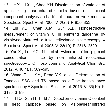
13. He Y., Li X.L., Shao Y.N. Discrimination of varieties of
apple using near infrared spectra based on principal
component analysis and artificial neural network model //
Spectrosc. Spect. Anal. 2006. V. 26(5). P. 850–853.
14. Liu Y.D., Chen X.M., Sun X.D. Nondestructive
measurement of vitamin C in Nanfeng tangerine by
visible/near-infrared diffuse reflectance spectroscopy //
Spectrosc. Spect. Anal. 2008. V. 28(10). P. 2318–2320.
15. Yao X., Tian Y.C., Ni J. et al. Estimation of leaf pigment
concentration in rice by near infrared reflectance
spectroscopy // Chinese Journal of Analytical Chemistry.
2012. V. 40(4). P. 589–595.
16. Wang F., Li Y.Y., Peng Y.K. et al. Determination of
Tomato’s SSC and TS based on diffuse transmittance
spectroscopy // Spectrosc. Spect. Anal. 2016. V. 36(10). P.
3185–3189.
17. Li H.Q., Sun H., Li M.Z. Detection of vitamin C content
in head cabbage based on visible/near-infrared