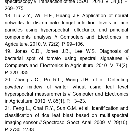
spectroscopy // Transaction of the CSAE. 2018. V. 34(8). P.
269–275.
18. Liu Z.Y., Wu H.F., Huang J.F. Application of neural
networks to discriminate fungal infection levels in rice
panicles using hyperspectral reflectance and principal
components analysis // Computers and Electronics in
Agriculture. 2010. V. 72(2). P. 99–106.
19. Jones C.D., Jones J.B., Lee W.S. Diagnosis of
bacterial spot of tomato using spectral signatures //
Computers and Electronics in Agriculture. 2010. V. 74(2).
P. 329–335.
20. Zhang J.C., Pu R.L., Wang J.H. et al. Detecting
powdery mildew of winter wheat using leaf level
hyperspectral measurements // Computer and Electronics
in Agriculture. 2012. V. 85(1). P. 13–23.
21. Feng L., Chai R.Y., Sun G.M. et al. Identification and
classification of rice leaf blast based on multi-spectral
imaging sensor // Spectrosc. Spect. Anal. 2009. V. 29(10).
P. 2730–2733.