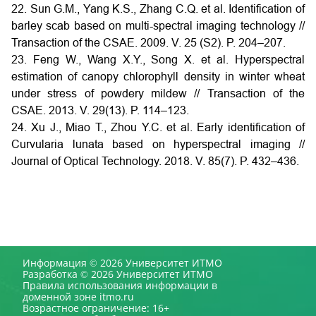
22. Sun G.M., Yang K.S., Zhang C.Q. et al. Identification of
barley scab based on multi-spectral imaging technology //
Transaction of the CSAE. 2009. V. 25 (S2). P. 204–207.
23. Feng W., Wang X.Y., Song X. et al. Hyperspectral
estimation of canopy chlorophyll density in winter wheat
under stress of powdery mildew // Transaction of the
CSAE. 2013. V. 29(13). P. 114–123.
24. Xu J., Miao T., Zhou Y.C. et al. Early identification of
Curvularia lunata based on hyperspectral imaging //
Journal of Optical Technology. 2018. V. 85(7). P. 432–436.
Информация © 2026 Университет ИТМО
Разработка © 2026 Университет ИТМО
Правила использования информации в
доменной зоне itmo.ru
Возрастное ограничение: 16+