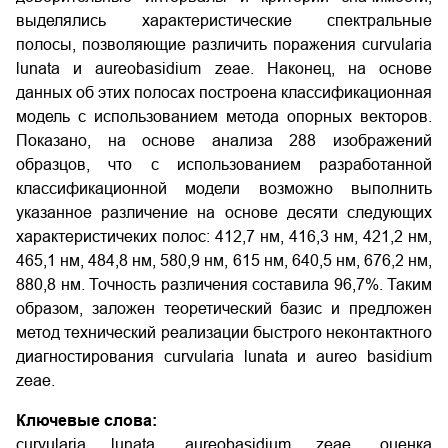
выделялись характеристические спектральные
полосы, позволяющие различить поражения curvularia
lunata и aureobasidium zeae. Наконец, на основе
данных об этих полосах построена классификационная
модель с использованием метода опорных векторов.
Показано, на основе анализа 288 изображений
образцов, что с использованием разработанной
классификационной модели возможно выполнить
указанное различение на основе десяти следующих
характеристичеких полос: 412,7 нм, 416,3 нм, 421,2 нм,
465,1 нм, 484,8 нм, 580,9 нм, 615 нм, 640,5 нм, 676,2 нм,
880,8 нм. Точность различения составила 96,7%. Таким
образом, заложен теоретический базис и предложен
метод технический реализации быстрого неконтактного
диагностирования curvularia lunata и aureo basidium
zeae.
Ключевые слова:
curvularia lunata, aureobasidium zeae, оценка