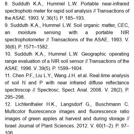
8. Sudduth K.A., Hummel L.W. Portable near-infrared
spectrophoto meter for rapid soil analysis // Transactions of
the ASAE. 1993. V. 36(1). P. 185–193.
9. Sudduth K.A., Hummel L.W. Soil organic matter, CEC,
an moisture sensing with a portable NIR
spectrophotometer // Transactions of the ASAE. 1993. V.
36(6). P. 1571–1582.
10. Sudduth K.A., Hummel L.W. Geographic operating
range evaluation of a NIR soil sensor // Transactions of the
ASAE. 1996. V. 39(5). P. 1599–1604.
11. Chen P.F., Liu L.Y., Wang J.H. et al. Real-time analysis
of soil N and P with near infrared diffuse reflectance
spectroscop // Spectrosc. Spect. Anal. 2008. V. 28(2). P.
295–298.
12. Lichtenthaler H.K., Langsdorf G., Buschmann C.
Multicolor fluorescence images and fluorescence ratio
images of green apples at harvest and during storage //
Israel Journal of Plant Sciences. 2012. V. 60(1–2). P. 97–
106.