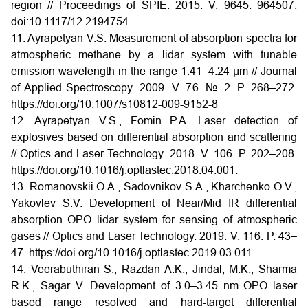
region // Proceedings of SPIE. 2015. V. 9645. 964507.
doi:10.1117/12.2194754
11. Ayrapetyan V.S. Measurement of absorption spectra for
atmospheric methane by a lidar system with tunable
emission wavelength in the range 1.41–4.24 μm // Journal
of Applied Spectroscopy. 2009. V. 76. № 2. P. 268–272.
https://doi.org/10.1007/s10812-009-9152-8
12. Ayrapetyan V.S., Fomin P.A. Laser detection of
explosives based on differential absorption and scattering
// Optics and Laser Technology. 2018. V. 106. P. 202–208.
https://doi.org/10.1016/j.optlastec.2018.04.001.
13. Romanovskii O.A., Sadovnikov S.A., Kharchenko O.V.,
Yakovlev S.V. Development of Near/Mid IR differential
absorption OPO lidar system for sensing of atmospheric
gases // Optics and Laser Technology. 2019. V. 116. P. 43–
47. https://doi.org/10.1016/j.optlastec.2019.03.011.
14. Veerabuthiran S., Razdan A.K., Jindal, M.K., Sharma
R.K., Sagar V. Development of 3.0–3.45 nm OPO laser
based range resolved and hard-target differential