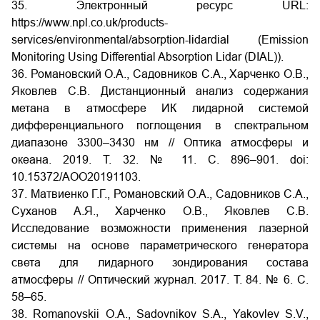
35. Электронный ресурс URL:
https://www.npl.co.uk/products-
services/environmental/absorption-lidardial (Emission
Monitoring Using Differential Absorption Lidar (DIAL)).
36. Романовский О.А., Садовников С.А., Харченко О.В.,
Яковлев С.В. Дистанционный анализ содержания
метана в атмосфере ИК лидарной системой
дифференциального поглощения в спектральном
диапазоне 3300–3430 нм // Оптика атмосферы и
океана. 2019. Т. 32. № 11. С. 896–901. doi:
10.15372/AOO20191103.
37. Матвиенко Г.Г., Романовский О.А., Садовников С.А.,
Суханов А.Я., Харченко О.В., Яковлев С.В.
Исследование возможности применения лазерной
системы на основе параметрического генератора
света для лидарного зондирования состава
атмосферы // Оптический журнал. 2017. Т. 84. № 6. С.
58–65.
38. Romanovskii O.A., Sadovnikov S.A., Yakovlev S.V.,