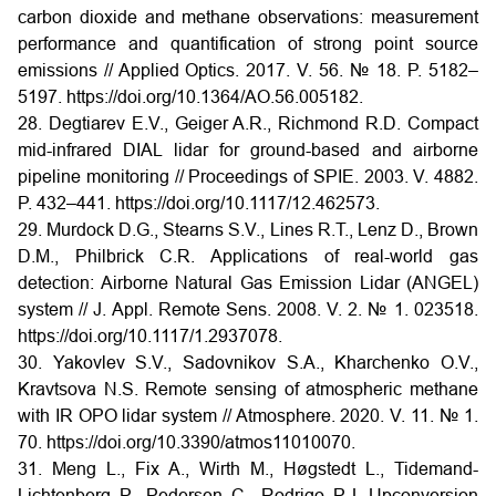
carbon dioxide and methane observations: measurement
performance and quantification of strong point source
emissions // Applied Optics. 2017. V. 56. № 18. P. 5182–
5197. https://doi.org/10.1364/AO.56.005182.
28. Degtiarev E.V., Geiger A.R., Richmond R.D. Compact
mid-infrared DIAL lidar for ground-based and airborne
pipeline monitoring // Proceedings of SPIE. 2003. V. 4882.
P. 432–441. https://doi.org/10.1117/12.462573.
29. Murdock D.G., Stearns S.V., Lines R.T., Lenz D., Brown
D.M., Philbrick C.R. Applications of real-world gas
detection: Airborne Natural Gas Emission Lidar (ANGEL)
system // J. Appl. Remote Sens. 2008. V. 2. № 1. 023518.
https://doi.org/10.1117/1.2937078.
30. Yakovlev S.V., Sadovnikov S.A., Kharchenko O.V.,
Kravtsova N.S. Remote sensing of atmospheric methane
with IR OPO lidar system // Atmosphere. 2020. V. 11. № 1.
70. https://doi.org/10.3390/atmos11010070.
31. Meng L., Fix A., Wirth M., Høgstedt L., Tidemand-
Lichtenberg P., Pedersen C., Rodrigo P.J. Upconversion