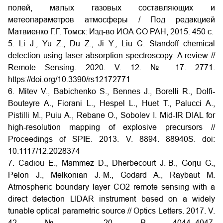
полей, малых газовых составляющих и
метеопараметров атмосферы / Под редакцией
Матвиенко Г.Г. Томск: Изд-во ИОА СО РАН, 2015. 450 с.
5. Li J., Yu Z., Du Z., Ji Y., Liu C. Standoff chemical
detection using laser absorption spectroscopy: A review //
Remote Sensing. 2020. V. 12. № 17. 2771.
https://doi.org/10.3390/rs12172771
6. Mitev V., Babichenko S., Bennes J., Borelli R., Dolfi-
Bouteyre A., Fiorani L., Hespel L., Huet T., Palucci A.,
Pistilli M., Puiu A., Rebane O., Sobolev I. Mid-IR DIAL for
high-resolution mapping of explosive precursors //
Proceedings of SPIE. 2013. V. 8894. 88940S. doi:
10.1117/12.2028374
7. Cadiou E., Mammez D., Dherbecourt J.-B., Gorju G.,
Pelon J., Melkonian J.-M., Godard A., Raybaut M.
Atmospheric boundary layer CO2 remote sensing with a
direct detection LIDAR instrument based on a widely
tunable optical parametric source // Optics Letters. 2017. V.
42. № 20. P. 4044–4047.