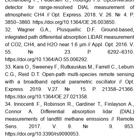
detector for range-resolved DIAL measurement of
atmospheric CH4 // Opt. Express. 2018. V. 26. № 4. P.
3850–3860. https://doi.org/10.1364/OE.26.003850.
32. Wagner G.A., Plusquellic D.F. Ground-based,
integrated path differential absorption LIDAR measurement
of CO2, CH4, and H2O near 1.6 µm // Appl. Opt. 2016. V.
55. № 23. P. 6292–6310.
https://doi.org/10.1364/AO.55.006292.
33. Kara O., Sweeney F., Rutkauskas M., Farrell C., Leburn
C.G., Reid D.T. Open-path multi-species remote sensing
with a broadband optical parametric oscillator // Opt.
Express. 2019. V.27. № 15. P. 21358–21366.
https://doi.org/10.1364/OE.27.021358.
34. Innocenti F., Robinson R., Gardiner T., Finlayson A.,
Connor A. Differential absorption lidar (DIAL)
measurements of landfill methane emissions // Remote
Sens. 2017. V. 9. № 9. 953.
https://doi.org/10.3390/rs9090953.