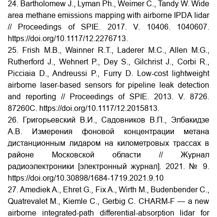
24. Bartholomew J., Lyman Ph., Weimer C., Tandy W. Wide
area methane emissions mapping with airborne IPDA lidar
// Proceedings of SPIE. 2017. V. 10406. 1040607.
https://doi.org/10.1117/12.2276713.
25. Frish M.B., Wainner R.T., Laderer M.C., Allen M.G.,
Rutherford J., Wehnert P., Dey S., Gilchrist J., Corbi R.,
Picciaia D., Andreussi P., Furry D. Low-cost lightweight
airborne laser-based sensors for pipeline leak detection
and reporting // Proceedings of SPIE. 2013. V. 8726.
87260C. https://doi.org/10.1117/12.2015813.
26. Григорьевский В.И., Садовников В.П., Элбакидзе
А.В. Измерения фоновой концентрации метана
дистанционным лидаром на километровых трассах в
районе Московской области // Журнал
радиоэлектроники [электронный журнал]. 2021. № 9.
https://doi.org/10.30898/1684-1719.2021.9.10
27. Amediek A., Ehret G., Fix A., Wirth M., Budenbender C.,
Quatrevalet M., Kiemle C., Gerbig C. CHARM-F — a new
airborne integrated-path differential-absorption lidar for