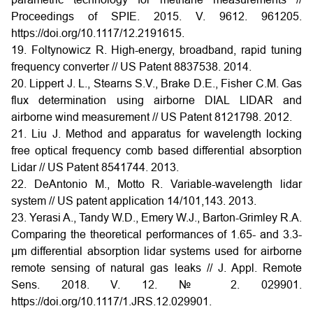
Proceedings of SPIE. 2015. V. 9612. 961205.
https://doi.org/10.1117/12.2191615.
19. Foltynowicz R. High-energy, broadband, rapid tuning
frequency converter // US Patent 8837538. 2014.
20. Lippert J. L., Stearns S.V., Brake D.E., Fisher C.M. Gas
flux determination using airborne DIAL LIDAR and
airborne wind measurement // US Patent 8121798. 2012.
21. Liu J. Method and apparatus for wavelength locking
free optical frequency comb based differential absorption
Lidar // US Patent 8541744. 2013.
22. DeAntonio M., Motto R. Variable-wavelength lidar
system // US patent application 14/101,143. 2013.
23. Yerasi A., Tandy W.D., Emery W.J., Barton-Grimley R.A.
Comparing the theoretical performances of 1.65- and 3.3-
μm differential absorption lidar systems used for airborne
remote sensing of natural gas leaks // J. Appl. Remote
Sens. 2018. V. 12. № 2. 029901.
https://doi.org/10.1117/1.JRS.12.029901.