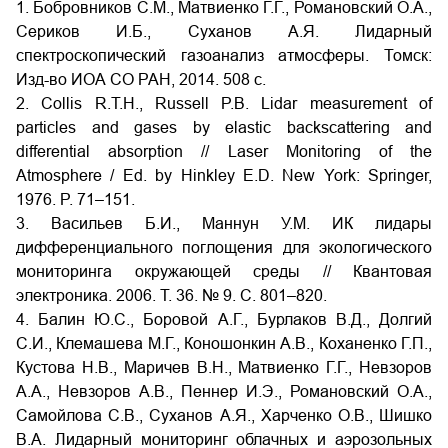
1. Бобровников С.М., Матвиенко Г.Г., Романовский О.А.,
Сериков И.Б., Суханов А.Я. Лидарный
спектроскопический газоанализ атмосферы. Томск:
Изд-во ИОА СО РАН, 2014. 508 с.
2. Collis R.T.H., Russell P.B. Lidar measurement of
particles and gases by elastic backscattering and
differential absorption // Laser Monitoring of the
Atmosphere / Ed. by Hinkley E.D. New York: Springer,
1976. P. 71–151.
3. Васильев Б.И., Маннун У.М. ИК лидары
дифференциального поглощения для экологического
мониторинга окружающей среды // Квантовая
электроника. 2006. Т. 36. № 9. С. 801–820.
4. Балин Ю.С., Боровой А.Г., Бурлаков В.Д., Долгий
С.И., Клемашева М.Г., Коношонкин А.В., Коханенко Г.П.,
Кустова Н.В., Маричев В.Н., Матвиенко Г.Г., Невзоров
А.А., Невзоров А.В., Пеннер И.Э., Романовский О.А.,
Самойлова С.В., Суханов А.Я., Харченко О.В., Шишко
В.А. Лидарный мониторинг облачных и аэрозольных