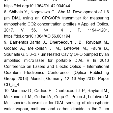
https://doi.org/10.1364/OL.42.004044
8. Shibata Y., Nagasawa C., Abo M. Development of 1.6
μm DIAL using an OPG/OPA transmitter for measuring
atmospheric CO2 concentration profiles // Applied Optics.
2017. V. 56. № 4 . P. 1194–1201.
https://doi.org/10.1364/AO.56.001194
9. Barrientos-Barria J., Dherbecourt J.-B., Raybaut M.,
Godard A., Melkonian J. M., Lefebvre M., Faure B.,
Souhaité G. 3.3–3.7 μm Nested Cavity OPO pumped by an
amplified micro-laser for portable DIAL // In 2013
Conference on Lasers and Electro-Optics – International
Quantum Electronics Conference. (Optica Publishing
Group. 2013). Munich, Germany. 12–16 May 2013. Paper
CD_5_4.
10. Mammez D., Cadiou E., Dherbecourt J.-P., Raybaut M.,
Melkonian J.-M., Godard A., Gorju G., Pelon J., Lefebvre M.
Multispecies transmitter for DIAL sensing of atmospheric
water vapour, methane and carbon dioxide in the 2 μm