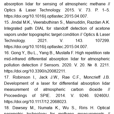
absorption lidar for sensing of atmospheric methane //
Optics & Laser Technology. 2015. V. 73. P. 1–5.
https://doi.org/10.1016/j.optlastec.2015.04.007.
15. Jindal M.K., Veerabuthiran S., Mainuddin, Razdan A.K.
Integrated path DIAL for standoff detection of acetone
vapors under topographic target condition // Optics & Laser
Technology. 2021. V. 143. 107299.
https://doi.org/10.1016/j.optlastec.2015.04.007.
16. Gong Y., Bu L., Yang B., Mustafa F. High repetition rate
mid-infrared differential absorption lidar for atmospheric
pollution detection // Sensors. 2020. V. 20. № 8. 2211.
https://doi.org/10.3390/s20082211.
17. Robinson I., Jack J.W., Rae C.F., Moncrieff J.B.
Development of a laser for differential absorption lidar
measurement of atmospheric carbon dioxide //
Proceedings of SPIE. 2014. V. 9246. 92460U.
https://doi.org/10.1117/12.2068023.
18. Dawsey M., Numata K., Wu S., Riris H. Optical
parametric technology for methane measurements //