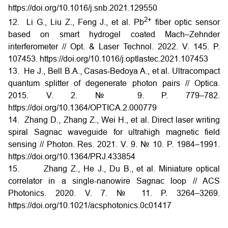
https://doi.org/10.1016/j.snb.2021.129550
2+
12. Li G., Liu Z., Feng J., et al. Pb
fiber optic sensor
based on smart hydrogel coated Mach–Zehnder
interferometer // Opt. & Laser Technol. 2022. V. 145. P.
107453. https://doi.org/10.1016/j.optlastec.2021.107453
13. He J., Bell B.A., Casas-Bedoya A., et al. Ultracompact
quantum splitter of degenerate photon pairs // Optica.
2015. V. 2. № 9. P. 779–782.
https://doi.org/10.1364/OPTICA.2.000779
14. Zhang D., Zhang Z., Wei H., et al. Direct laser writing
spiral Sagnac waveguide for ultrahigh magnetic field
sensing // Photon. Res. 2021. V. 9. № 10. P. 1984–1991.
https://doi.org/10.1364/PRJ.433854
15. Zhang Z., He J., Du B., et al. Miniature optical
correlator in a single-nanowire Sagnac loop // ACS
Photonics. 2020. V. 7. № 11. P. 3264–3269.
https://doi.org/10.1021/acsphotonics.0c01417