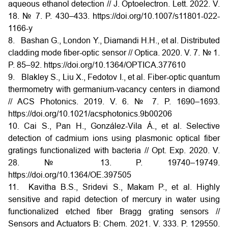
aqueous ethanol detection // J. Optoelectron. Lett. 2022. V.
18. № 7. P. 430–433. https://doi.org/10.1007/s11801-022-
1166-y
8. Bashan G., London Y., Diamandi H.H., et al. Distributed
cladding mode fiber-optic sensor // Optica. 2020. V. 7. № 1.
P. 85–92. https://doi.org/10.1364/OPTICA.377610
9. Blakley S., Liu X., Fedotov I., et al. Fiber-optic quantum
thermometry with germanium-vacancy centers in diamond
// ACS Photonics. 2019. V. 6. № 7. P. 1690–1693.
https://doi.org/10.1021/acsphotonics.9b00206
10. Cai S., Pan H., González-Vila Á., et al. Selective
detection of cadmium ions using plasmonic optical fiber
gratings functionalized with bacteria // Opt. Exp. 2020. V.
28. № 13. P. 19740–19749.
https://doi.org/10.1364/OE.397505
11. Kavitha B.S., Sridevi S., Makam P., et al. Highly
sensitive and rapid detection of mercury in water using
functionalized etched fiber Bragg grating sensors //
Sensors and Actuators B: Chem. 2021. V. 333. P. 129550.