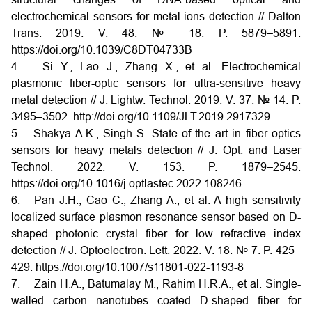
electrochemical sensors for metal ions detection // Dalton
Trans. 2019. V. 48. № 18. P. 5879–5891.
https://doi.org/10.1039/C8DT04733B
4. Si Y., Lao J., Zhang X., et al. Electrochemical
plasmonic fiber-optic sensors for ultra-sensitive heavy
metal detection // J. Lightw. Technol. 2019. V. 37. № 14. P.
3495–3502. http://doi.org/10.1109/JLT.2019.2917329
5. Shakya A.K., Singh S. State of the art in fiber optics
sensors for heavy metals detection // J. Opt. and Laser
Technol. 2022. V. 153. P. 1879–2545.
https://doi.org/10.1016/j.optlastec.2022.108246
6. Pan J.H., Cao C., Zhang A., et al. A high sensitivity
localized surface plasmon resonance sensor based on D-
shaped photonic crystal fiber for low refractive index
detection // J. Optoelectron. Lett. 2022. V. 18. № 7. P. 425–
429. https://doi.org/10.1007/s11801-022-1193-8
7. Zain H.A., Batumalay M., Rahim H.R.A., et al. Single-
walled carbon nanotubes coated D-shaped fiber for