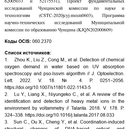
62005033 и 52175531), Проект фундаментальных
исследований Чунцинской комиссии по науке и
технологиям (CSTC-2020jcyj-msxm0603), Программа
научно-технических исследований Муниципальной
комиссии по образованию Чунцина (KJQN202000609)
Коды OCIS:
060.2370
Список источников:
1. Zhou K., Liu Z., Cong M., et al. Detection of chemical
oxygen demand in water based on UV absorption
spectroscopy and pso-lssvm algorithm // J. Optoelectron.
Lett. 2022. V. 18. № 4. P. 0251–2056.
https://doi.org/10.1007/s11801-022-1143-5
2. Lu Y., Liang X., Niyungeko C., et al. A review of the
identification and detection of heavy metal ions in the
environment by voltammetry // Talanta. 2018. V. 178. P.
324–338. https://doi.org/10.1016/j.talanta.2017.08.033
3. Sun C., Ou X., Cheng Y., et al. Coordination-induced
structural changes of DNA-based optical and