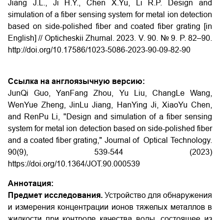
Jiang J.L., Ji H.Y., Chen X.Yu, Li R.P. Design and
simulation of a fiber sensing system for metal ion detection
based on side-polished fiber and coated fiber grating [in
English] // Opticheskii Zhurnal. 2023. V. 90. № 9. P. 82–90.
http://doi.org/10.17586/1023-5086-2023-90-09-82-90
Ссылка на англоязычную версию:
JunQi Guo, YanFang Zhou, Yu Liu, ChangLe Wang,
WenYue Zheng, JinLu Jiang, HanYing Ji, XiaoYu Chen,
and RenPu Li, "Design and simulation of a fiber sensing
system for metal ion detection based on side-polished fiber
and a coated fiber grating," Journal of Optical Technology.
90(9), 539-544 (2023)
https://doi.org/10.1364/JOT.90.000539
Аннотация:
Предмет исследования.
Устройство для обнаружения
и измерения концентрации ионов тяжелых металлов в
жидкости при контроле качества воды, состоящее из