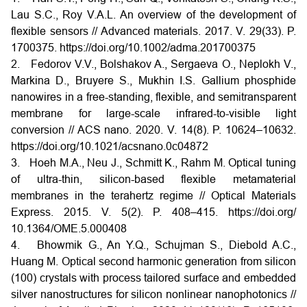
Lau S.C., Roy V.A.L. An overview of the development of
flexible sensors // Advanced materials. 2017. V. 29(33). P.
1700375. https://doi.org/10.1002/adma.201700375
2. Fedorov V.V., Bolshakov A., Sergaeva O., Neplokh V.,
Markina D., Bruyere S., Mukhin I.S. Gallium phosphide
nanowires in a free-standing, flexible, and semitransparent
membrane for large-scale infrared-to-visible light
conversion // ACS nano. 2020. V. 14(8). P. 10624–10632.
https://doi.org/10.1021/acsnano.0c04872
3. Hoeh M.A., Neu J., Schmitt K., Rahm M. Optical tuning
of ultra-thin, silicon-based flexible metamaterial
membranes in the terahertz regime // Optical Materials
Express. 2015. V. 5(2). P. 408–415. https://doi.org/
10.1364/OME.5.000408
4. Bhowmik G., An Y.Q., Schujman S., Diebold A.C.,
Huang M. Optical second harmonic generation from silicon
(100) crystals with process tailored surface and embedded
silver nanostructures for silicon nonlinear nanophotonics //