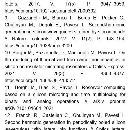
letters. 2017. V. 17(5). P. 3047–3053.
https://doi.org/10.1021/acs.nanolett.7b00392
9. Cazzanelli M., Bianco F., Borga E., Pucker G.,
Ghulinyan M., Degoli E., Pavesi L. Second-harmonic
generation in silicon waveguides strained by silicon nitride
// Nature materials. 2012. V. 11(2). P. 148–154.
https://doi.org/10.1038/nmat3200
10. Borghi M., Bazzanella D., Mancinelli M., Pavesi L. On
the modeling of thermal and free carrier nonlinearities in
silicon-on-insulator microring resonators // Optics Express.
2021. V. 29(3) P. 4363–4377.
https://doi.org/10.1364/OE.413572
11. Borghi M., Biasi S., Pavesi L. Reservoir computing
based on a silicon microring and time multiplexing for
binary and analog operations // arXiv preprint
arXiv:2101.01664. 2021
12. Franchi R., Castellan C., Ghulinyan M., Pavesi L.
Second-harmonic generation in periodically poled silicon
waveguides with lateral pin junctions // Optics letters.