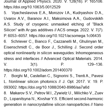
Journal of Applied Physics. 2020. V. 128(16). P. 165106.
https://doi.org/10.1063/5.0012529
5. Vyacheslavova E.A., Morozov I.A., Kudryashov D.A.,
Uvarov A.V., Baranov A.I., Maksimova A.A., Gudovskikh
A.S. Study of cryogenic unmasked etching of “Black
Silicon” with Ar gas additives // ACS omega. 2022. V. 7(7).
P. 6053–6057. https://doi.org/10.1021/acsomega.1c06435
6. Schriever C., Bianco F., Cazzanelli M., Ghulinyan M.,
Eisenschmidt C., de Boor J., Schilling J. Second order
optical nonlinearity in silicon waveguides: Inhomogeneous
stress and interfaces // Advanced Optical Materials. 2014.
V. 3(1). P. 129–136.
https://doi.org/10.1002/adom.201400370
7. Borghi M., Castellan C., Signorini S., Trenti A., Pavesi
L. Nonlinear silicon photonics // J. Opt. 2017. V. 19. P.
093002. https://doi.org/10.1088/2040-8986/aa7a6d
8. Makarov S.V., Petrov M.I., Zywietz U., Milichko V., Zuev
D., Lopanitsyna N., Kivshar Y.S. Efficient second-harmonic
generation in nanocrystalline silicon nanoparticles // Nano