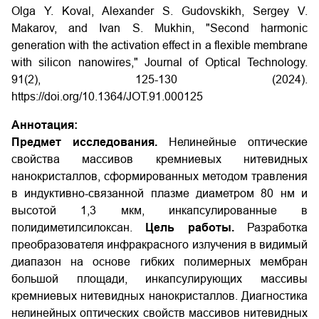
Olga Y. Koval, Alexander S. Gudovskikh, Sergey V.
Makarov, and Ivan S. Mukhin, "Second harmonic
generation with the activation effect in a flexible membrane
with silicon nanowires," Journal of Optical Technology.
91(2), 125-130 (2024).
https://doi.org/10.1364/JOT.91.000125
Аннотация:
Предмет исследования.
Нелинейные оптические
свойства массивов кремниевых нитевидных
нанокристаллов, сформированных методом травления
в индуктивно-связанной плазме диаметром 80 нм и
высотой 1,3 мкм, инкапсулированные в
полидиметилсилоксан.
Цель работы.
Разработка
преобразователя инфракрасного излучения в видимый
диапазон на основе гибких полимерных мембран
большой площади, инкапсулирующих массивы
кремниевых нитевидных нанокристаллов. Диагностика
нелинейных оптических свойств массивов нитевидных