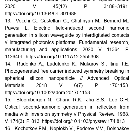
2020. V. 45(12). P. 3188–3191.
https://doi.org/10.1364/OL.391988
13. Vecchi C., Castellan C., Ghulinyan M., Bernard M.,
Pavesi L. Electric field-induced second harmonic
generation in silicon waveguide by interdigitated contacts
// Integrated photonics platforms: Fundamental research,
manufacturing and applications. 2020. V. 11364. P.
113640L. https://doi.org/10.1117/12.2555308
14. Rudenko A., Ladutenko K., Makarov S., Itina T.E.
Photogenerated free carrier induced symmetry breaking in
spherical silicon nanoparticle // Advanced Optical
Materials. 2018. V. 6(7). P. 1701153.
https://doi.org/10.1002/adom.201701153
15. Bloembergen N., Chang R.K., Jha S.S., Lee C.H.
Optical second-harmonic generation in reflection from
media with inversion symmetry // Physical Review. 1968.
V. 174(3). P. 813. https://doi.org/10.1103/physrev.174.813
16. Kochetkov F.M., Neplokh V., Fedorov V.V., Bolshakov