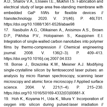
A.D., Sharov V.A., Eliseev I.E., Mukhin I.S. Fabrication and
electrical study of large area free-standing membrane with
embedded GaP NWs for flexible devices //
Nanotechnology. 2020. V. 31(46). P. 46LT01.
https://doi.org/10.1088/1361-6528/abae98
17. Nasibulin A.G., Ollikainen A., Anisimov A.S., Brown
D.P., Pikhitsa P.V., Holopainen S., Kauppinen E.I.
Integration of single-walled carbon nanotubes into polymer
films by thermo-compression // Chemical engineering
journal. 2008. V. 136(2–3). P. 409–413.
https://doi.org/10.1016/j.cej.2007.04.033
18. Bonse J., Brzezinka K.W., Meixner A.J. Modifying
single-crystalline silicon by femtosecond laser pulses: an
analysis by micro Raman spectroscopy, scanning laser
microscopy and atomic force microscopy // Applied surface
science. 2004. V. 221(1–4). P. 215–230.
https://doi.org/10.1016/S0169-4332(03)00881-X
19. Hoh K., Koyama H., Uda K., Miura Y. Incorporation of
oxygen into silicon during pulsed-laser irradiation //