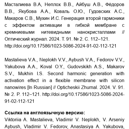
Масталиева В.А, Неплох В.В., Айбуш А.В., Фёдоров
В.В., Якубова А.А., Коваль О.Ю., Гудовских А.С.,
Макаров С.В., Мухин И.С. Генерация второй гармоники
c эффектом активации в гибкой мембране с
кремниевыми нитевидными нанокристаллами //
Оптический журнал.
2024.
Т
. 91. № 2.
С
. 112–121.
http://doi.org/10.17586/1023-5086-2024-91-02-112-121
Mastalieva V.A., Neplokh V.V., Aybush V.A., Fedorov V.V.,
Yakubova A.A., Koval O.Y., Gudovskikh A.S., Makarov
S.V., Mukhin I.S. Second harmonic generation with
activation effect in a flexible membrane with silicon
nanowires [In Russian] // Opticheskii Zhurnal. 2024. V. 91.
№ 2. P. 112–121. http://doi.org/10.17586/1023-5086-2024-
91-02-112-121
Ссылка на англоязычную версию:
Viktoriia A. Mastalieva, Vladimir V. Neplokh, V. Arseniy
Aybush, Vladimir V. Fedorov, Anastasiya A. Yakubova,