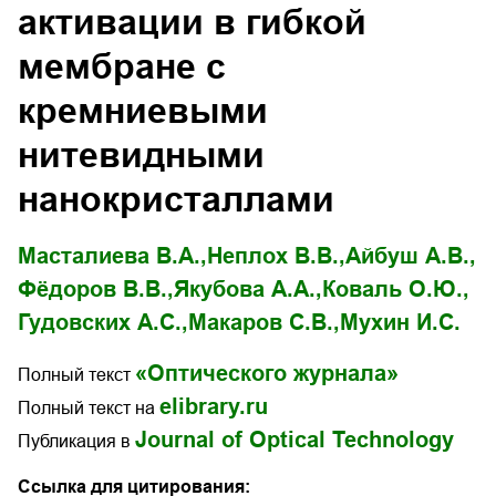
активации в гибкой
мембране с
кремниевыми
нитевидными
нанокристаллами
Масталиева В.А.,
Неплох В.В.,
Айбуш А.В.,
Фёдоров В.В.,
Якубова А.А.,
Коваль О.Ю.,
Гудовских А.С.,
Макаров С.В.,
Мухин И.С.
«Оптического журнала»
Полный текст
elibrary.ru
Полный текст на
Journal of Optical Technology
Публикация в
Ссылка для цитирования: