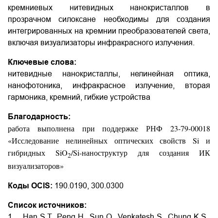
кремниевых нитевидных нанокристаллов в
прозрачном силоксане необходимы для создания
интегрированных на
кремнии преобразователей света,
включая визуализаторы инфракрасного излучения.
Ключевые слова:
нитевидные нанокристаллы, нелинейная оптика,
нанофотоника, инфракрасное излучение, вторая
гармоника, кремний, гибкие устройства
Благодарность:
работа выполнена при поддержке РНФ 23-79-00018
«Исследование нелинейных оптических свойств Si и
гибридных SiO
/Si-наноструктур для создания ИК
2
визуализаторов»
Коды OCIS:
190.0190, 300.0300
Список источников:
1. Han S.T., Peng H., Sun Q., Venkatesh S., Chung K.S.,