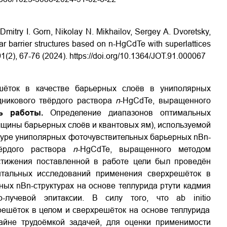
Dmitry I. Gorn, Nikolay N. Mikhailov, Sergey A. Dvoretsky,
r barrier structures based on n-HgCdTe with superlattices
91(2), 67-76 (2024).
https://doi.org/10.1364/JOT.91.000067
шёток
в качестве барьерных слоёв в униполярных
дникового твёрдого раствора
n
-HgCdTe, выращенного
ь работы.
Определение диапазонов оптимальных
лщины барьерных слоёв и квантовых ям), используемой
атуре униполярных фоточувствительных барьерных nBn
-
вёрдого раствора
n
-HgCdTe, выращенного методом
тижения поставленной в работе цели был проведён
ентальных исследований применения сверхрешёток в
рных
nBn
-структурах на основе теллурида ртути кадмия
о-лучевой эпитаксии. В силу того, что
ab
initio
ешёток в целом и сверхрешёток на основе теллурида
райне трудоёмкой задачей, для оценки применимости