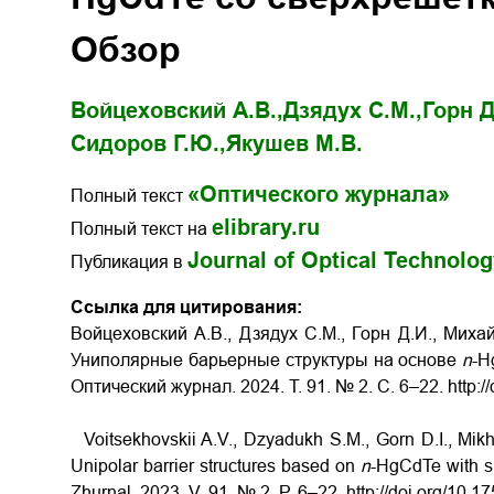
Обзор
Войцеховский А.В.,
Дзядух С.М.,
Горн Д
Сидоров Г.Ю.,
Якушев М.В.
«Оптического журнала»
Полный текст
elibrary.ru
Полный текст на
Journal of Optical Technolo
Публикация в
Ссылка для цитирования:
Войцеховский А.В., Дзядух С.М., Горн Д.И., Миха
Униполярные барьерные структуры на основе
n
-H
Оптический журнал. 2024. Т. 91. № 2. С. 6–22. http:
Voitsekhovskii A.V., Dzyadukh S.M., Gorn D.I., Mik
Unipolar barrier structures based on
n
-HgCdTe with su
Zhurnal. 2023. V. 91. № 2. P. 6–22. http://doi.org/10