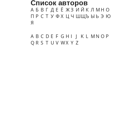
Список авторов
А
Б
В
Г
Д
Е
Ё
Ж
З
И
Й
К
Л
М
Н
О
П
Р
С
Т
У
Ф
Х
Ц
Ч
Ш
Щ
Ъ
Ы
Ь
Э
Ю
Я
A
B
C
D
E
F
G
H
I
J
K
L
M
N
O
P
Q
R
S
T
U
V
W
X
Y
Z