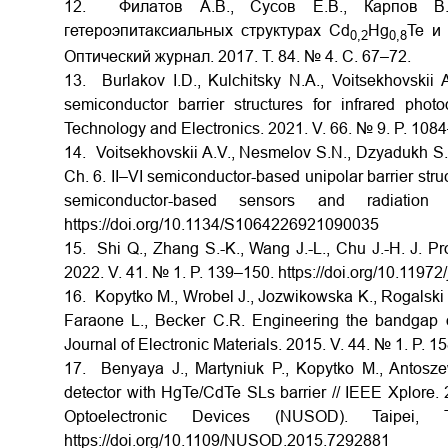
12. Филатов А.В., Сусов Е.В., Карпов В
гетероэпитаксиальных структурах Cd
Hg
Te и
0,2
0,8
Оптический журнал.
2017.
Т
. 84. № 4.
С
. 67–72.
13. Burlakov I.D., Kulchitsky N.A., Voitsekhovskii
semiconductor barrier structures for infrared pho
Technology and Electronics. 2021. V. 66. № 9. P. 10
14. Voitsekhovskii A.V., Nesmelov S.N., Dzyadukh S.M
Ch. 6. II–VI semiconductor-based unipolar barrier struc
semiconductor-based sensors and radiation
https://doi.org/10.1134/S1064226921090035
15. Shi Q., Zhang S.-K., Wang J.-L., Chu J.-H. J. Pro
2022. V. 41. № 1. P. 139–150. https://doi.org/10.1197
16. Kopytko M., Wrobel J., Jozwikowska K., Rogalsk
Faraone L., Becker C.R. Engineering the bandgap o
Journal of Electronic Materials. 2015. V. 44. № 1. P. 
17. Benyaya J., Martyniuk P., Kopytko M., Antosz
detector with HgTe/CdTe SLs barrier // IEEE Xplore.
Optoelectronic Devices (NUSOD). Taipei
https://doi.org/10.1109/NUSOD.2015.7292881