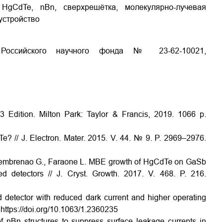
 HgCdTe, nBn, сверхрешётка, молекулярно-лучевая
устройство
 Российского научного фонда № 23-62-10021,
3 Edition. Milton Park: Taylor & Francis, 2019. 1066 p.
Te? // J. Electron. Mater. 2015. V. 44. № 9. P. 2969–2976.
-Membrenao G., Faraone L. MBE growth of HgCdTe on GaSb
red detectors // J. Cryst. Growth. 2017. V. 468. P. 216.
 detector with reduced dark current and higher operating
. https://doi.org/10.1063/1.2360235
nBn structures to suppress surface leakage currents in