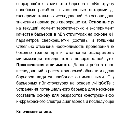
сверхрешёток в качестве барьера в
nBn
-струк
подобных расчётов, выполненные авторами др
экспериментальных исследований. На основе данн
значения параметров сверхрешётки.
Основные р
на текущий момент теоретических и эксперимен
качестве барьеров в
nBn
-структурах на основе
n
-
параметров сверхрешётки (составы и толщины
Отдельно отмечена необходимость проведения д
боковых граней при изготовлении эксперимент
минимизации вклада токов поверхностной утеч
Практическая значимость.
Данная работа прес
исследований в рассматриваемой области и сдела
барьеров видятся наиболее оптимальными. С у
барьерных
nBn
-структурах на основе
n
-
HgCdTe
р
устранения потенциального барьера для неосновн
составить основу для разработки конструкции фо
инфракрасного спектра диапазонов и последующе
Ключевые слова: