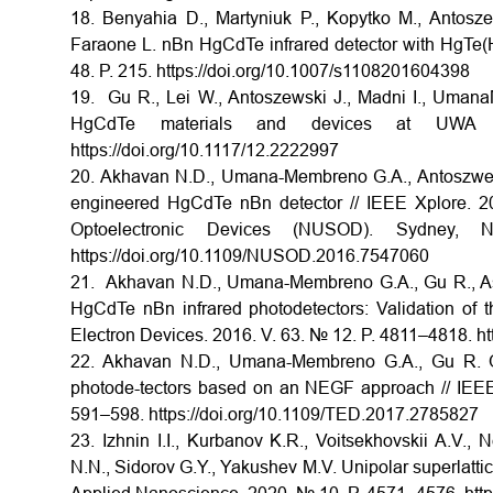
18. Benyahia D., Martyniuk P., Kopytko M., Antosz
Faraone L. nBn HgCdTe infrared detector with HgTe(H
48. P. 215. https://doi.org/10.1007/s1108201604398
19. Gu R., Lei W., Antoszewski J., Madni I., Uma
HgCdTe materials and devices at UWA 
https://doi.org/10.1117/12.2222997
20. Akhavan N.D., Umana-Membreno G.A., Antoszweski 
engineered HgCdTe nBn detector // IEEE Xplore. 20
Optoelectronic Devices (NUSOD). Sydney, 
https://doi.org/10.1109/NUSOD.2016.7547060
21. Akhavan N.D., Umana-Membreno G.A., Gu R., Asad
HgCdTe nBn infrared photodetectors: Validation of 
Electron Devices. 2016. V. 63. № 12. P. 4811–4818. h
22. Akhavan N.D., Umana-Membreno G.A., Gu R. Opt
photode-tectors based on an NEGF approach // IEEE
591–598. https://doi.org/10.1109/TED.2017.2785827
23. Izhnin I.I., Kurbanov K.R., Voitsekhovskii A.V.
N.N., Sidorov G.Y., Yakushev M.V. Unipolar superlatti