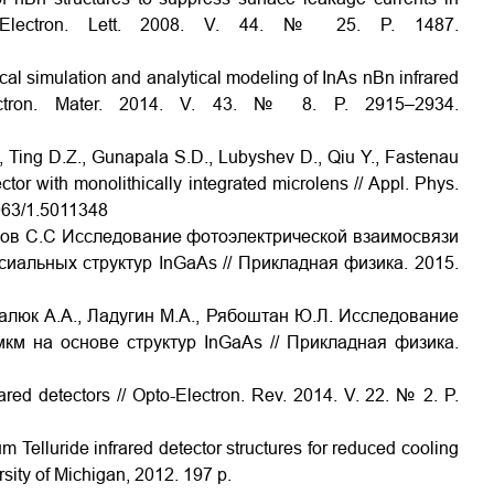
// Electron. Lett. 2008. V. 44. № 25. P. 1487.
ical simulation and analytical modeling of InAs nBn infrared
lectron. Mater. 2014. V. 43. № 8. P. 2915–2934.
., Ting D.Z., Gunapala S.D., Lubyshev D., Qiu Y., Fastenau
tor with monolithically integrated microlens // Appl. Phys
.
063/1.5011348
идов С.С Исследование фотоэлектрической взаимосвязи
иальных структур InGaAs // Прикладная физика. 2015.
алюк А.А., Ладугин М.А., Рябоштан Ю.Л. Исследование
км на основе структур InGaAs // Прикладная физика.
rared detectors // Opto-Electron. Rev. 2014. V. 22. № 2. P.
elluride infrared detector structures for reduced cooling
sity
of
Michigan
, 2012. 197
p
.