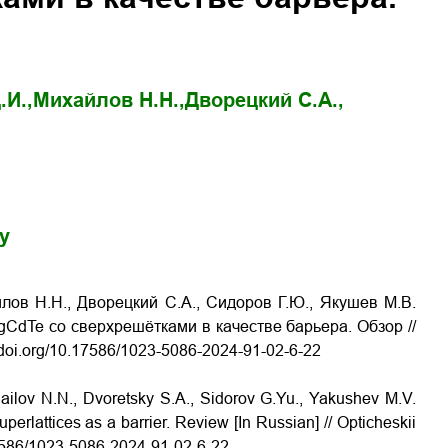
.И.,
Михайлов Н.Н.,
Дворецкий С.А.,
gy
йлов Н.Н., Дворецкий С.А., Сидоров Г.Ю., Якушев М.В.
gCdTe со сверхрешётками в качестве барьера. Обзор //
//doi.org/10.17586/1023-5086-2024-91-02-6-22
hailov N.N., Dvoretsky S.A., Sidorov G.Yu., Yakushev M.V.
perlattices as a barrier. Review [In Russian] // Opticheskii
.17586/1023-5086-2024-91-02-6-22