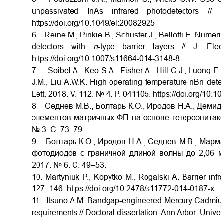
unpassivated InAs infrared photodetectors 
https://doi.org/10.1049/el:20082925
6. Reine M., Pinkie B., Schuster J., Bellotti E. Numer
detectors with
n
-type barrier layers // J. E
https://doi.org/10.1007/s11664-014-3148-8
7. Soibel A., Keo S.A., Fisher A., Hill C.J., Luong E
J.M., Liu A.W.K. High operating temperature nBn detec
Lett
. 2018.
V
. 112. № 4.
P
. 041105.
https
://
doi
.
org
/10.1
8. Седнев М.В., Болтарь К.О., Иродов Н.А., Дем
элементов матричных ФП на основе гетероэпитакс
№ 3. С. 73–79.
9. Болтарь К.О., Иродов Н.А., Седнев М.В., Марм
фотодиодов с граничной длиной волны до 2,06 м
2017. № 6.
С
. 49–53.
10. Martyniuk P., Kopytko M., Rogalski A. Barrier inf
127–146. https://doi.org/10.2478/s11772-014-0187-x
11. Itsuno A.M. Bandgap-engineered Mercury Cadmium T
requirements // Doctoral dissertation. Ann
Arbor
:
Univer