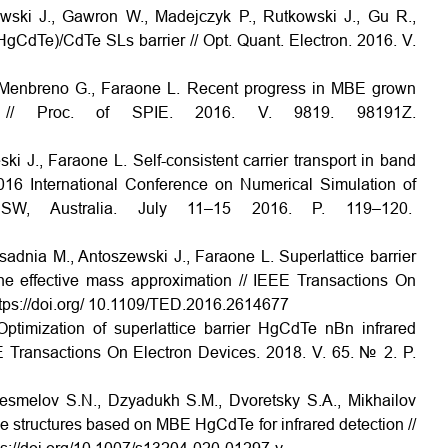
ewski J., Gawron W., Madejczyk P., Rutkowski J., Gu R.,
gCdTe)/CdTe SLs barrier // Opt. Quant. Electron. 2016. V.
naMenbreno G., Faraone L. Recent progress in MBE grown
// Proc. of SPIE. 2016. V. 9819. 98191Z.
J., Faraone L. Self-consistent carrier transport in band
16 International Conference on Numerical Simulation of
NSW, Australia. July 11–15 2016. P. 119–120.
nia M., Antoszewski J., Faraone L. Superlattice barrier
the effective mass approximation // IEEE Transactions On
ttps://doi.org/ 10.1109/TED.2016.2614677
imization of superlattice barrier HgCdTe nBn infrared
 Transactions On Electron Devices. 2018. V. 65. № 2. P.
, Nesmelov S.N., Dzyadukh S.M., Dvoretsky S.A., Mikhailov
ce structures based on MBE HgCdTe for infrared detection //