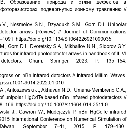
.В. Образование, природа и отжиг дефектов в
 фоторезисторах, подвергнутых ионному травлению //
 A.V., Nesmelov S.N., Dzyadukh S.M., Gorn D.I. Unipolar
todetector arrays (Review) // Journal of Communications
84–1091. https://doi.org/10.1134/S1064226921090035
., Gorn D.I., Dvoretsky S.A., Mikhailov N.N., Sidorov G.Y.
tures for infrared photodetector arrays in handbook of II–VI
 detectors. Cham: Springer, 2023. P. 135–154.
gress on nBn infrared detectors // Infrared Millim. Waves.
2/j.issn.1001-9014.2022.01.010
i A., Antoszewski J., Akhavan N.D., Umana-Membreno G.A.,
f unipolar HgCdTe-based nBn infrared photodetectors //
158–166. https://doi.org/ 10.1007/s11664-014-3511-9
ewski J., Gawron W., Madejczyk P. nBn HgCdTe infrared
 2015 International Conference on Numerical Simulation of
, Taiwan. September 7–11, 2015. P. 179–180.