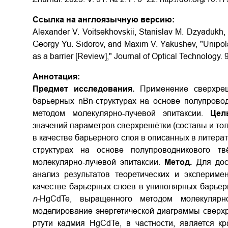
Ссылка на англоязычную версию:
Alexander V. Voitsekhovskii, Stanislav M. Dzyadukh, 
Georgy Yu. Sidorov, and Maxim V. Yakushev, "Unipola
as a barrier [Review]," Journal of Optical Technology. 
Аннотация:
Предмет исследования.
Применение сверхре
барьерных
nBn-структурах на основе полупрово
методом молекулярно-лучевой эпитаксии.
Цел
значений параметров сверхрешётки (составы и то
в качестве барьерного слоя в описанных в литер
структурах на основе полупров
одникового т
молекулярно-лучевой эпитаксии.
Метод.
Для дос
анализ результатов теоретических и эксперим
качестве барьерных слоёв в униполярных барье
n
-HgCdTe, выращенного методом молекулярн
моделирование энергетической диаграммы сверхр
ртути кадмия
HgCdTe
, в частности, является к