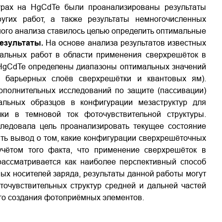
турах на
HgCdTe
были проанализированы результаты
угих работ, а также результаты немногочисленных
ого анализа ставилось целью определить оптимальные
езультаты.
На основе анализа результатов известных
тальных работ в области применения сверхрешёток в
HgCdTe
определены диапазоны оптимальных значений
 барьерных слоёв сверхрешётки и квантовых ям).
ополнительных исследований по защите (пассивации)
альных образцов в конфигурации мезаструктур для
ки в темновой ток фоточувствительной структуры.
ледовала цель проанализировать текущее состояние
ть вывод о том, какие конфигурации сверхрешёточных
чётом того факта, что применение сверхрешёток в
ассматривается как наиболее перспективный способ
ых носителей заряда, результаты данной работы могут
точувствительных структур средней и дальней частей
го создания фотоприёмных элементов.