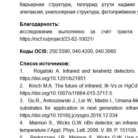
барьерная структура, теллурид ртути кадмия
эпитаксия, униполярная структура, фотоприёмное 
Благодарность:
исследование выполнено за счёт гранта
https://rscf.ru/project/23-62-10021/
Коды OCIS:
250.5590, 040.4200, 040.3060
Список источников:
1. Rogalski А. Infrared and terahertz detectors. 
https://doi.org/10.1201/b21951
2. Kinch M.A. The future of infrared; III–Vs or HgCd
https://doi.org/10.1007/s11664-015-3717-5
3. Gu R., Antoszewski J., Lei W., Madni I., Umana
substrates for application in next generation infra
https://doi.org/10.1016/j.jcrysgro.2016.12.034
4. Maimon S., Wicks G.W. nBn detector, an infrared
temperature // Appl. Phys. Lett. 2006. V. 89. P. 151109
5. Pedrazzani J.R., Maimon S., Wicks G.W. Use of 