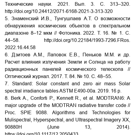
Технические науки. 2021. Вып. 3. С. 313–320.
http://doi.org/10.24412/2071-6168-2021-3-313-320
5. Знаменский И.В., Тунгушпаев А.Т. О возможности
обнаружения космических объектов в спектральном
диапазоне 8–12 мкм // Фотоника. 2022. Т. 16. № 1. С.
44–58. http://doi.org/10.22184/1993-7296.FRos.
2022.16.44.58
6. Дзитоев А.М., Лаповок Е.В., Пеньков М.М. и др.
Расчет влияния излучения Земли и Солнца на работу
радиационных панелей космического телескопа //
Оптический журнал. 2017. Т. 84. № 10. С. 48–55.
7. Standard: Solar constant and zero air mass Solar
spectral irradiance tables ASTM E490-00a. 2019. 16 p.
8. Berk A., Conforti P., Kennett R., et al. MODTRAN6: A
major upgrade of the MODTRAN radiative transfer code //
Proc. SPIE 9088. Algorithms and Technologies for
Mulispectral, Hyperspectral, and Ultraspectral Imagery XX,
90880H (June 13, 2014).
https://doi.org/10.1117/12.2050433