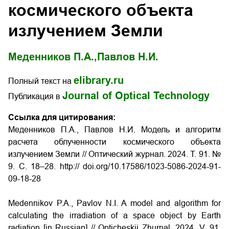
космического объекта
излучением Земли
Меденников П.А.,
Павлов Н.И.
elibrary.ru
Полный текст на
Journal of Optical Technology
Публикация в
Ссылка для цитирования:
Меденников П.А., Павлов Н.И. Модель и алгоритм
расчета облученности космического объекта
излучением Земли // Оптический журнал. 2024. Т. 91. №
9. С. 18–28. http:// doi.org/10.17586/1023-5086-2024-91-
09-18-28
Medennikov P.A., Pavlov N.I. A model and algorithm for
calculating the irradiation of a space object by Earth
radiation [in Russian] // Opticheskii Zhurnal. 2024. V. 91.