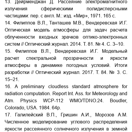
13. Дейрменджан Д. Рассеяние электромагнитного
излучения сферическими полидисперсными
частицами: пер. с англ. М.: изд. «Мир», 1971. 165 с.
14. Филиппов В.Л., Танташев М.В., Вендеревская И.Г.
Оптическая модель атмосферы для задач расчета
облученности входных зрачков оптико-электронных
систем // Оптический журнал. 2014. Т. 81. № 4. С. 3–10.
15. Филиппов В.Л., Вендеревская И.Г. Модельный
расчет спектральной прозрачности и яркости
атмосферы в динамике погодных условий. Итоги
разработки // Оптический журнал. 2017. Т. 84. № 3. С.
15–21.
16. A preliminary cloudless standard atmosphere for
radiation computation. Report Int. Ass. for Meteorology and
Atm. Physics WCP-112 WMO/TDNO.24. Boudler,
Colorado, USA. 1984. 64p.
17. Галилейский В.П., Гришин А.И., Морозов А.М.
Численное моделирование углового распределения
яркости рассеянного солнечного излучения в земной