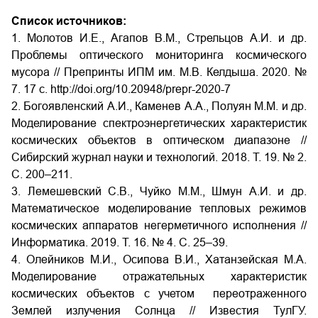
Список источников:
1. Молотов И.Е., Агапов В.М., Стрельцов А.И. и др.
Проблемы оптического мониторинга космического
мусора // Препринты ИПМ им. М.В. Келдыша. 2020. №
7. 17 с. http://doi.org/10.20948/prepr-2020-7
2. Богоявленский А.И., Каменев А.А., Полуян М.М. и др.
Моделирование спектроэнергетических характеристик
космических объектов в оптическом диапазоне //
Сибирский журнал науки и технологий. 2018. Т. 19. № 2.
С. 200–211.
3. Лемешевский С.В., Чуйко М.М., Шмун А.И. и др.
Математическое моделирование тепловых режимов
космических аппаратов негерметичного исполнения //
Информатика. 2019. Т. 16. № 4. С. 25–39.
4. Олейников М.И., Осипова В.И., Хатанзейская М.А.
Моделирование отражательных характеристик
космических объектов с учетом переотраженного
Землей излучения Солнца // Известия ТулГУ.