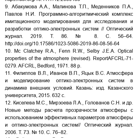
9. Абакумова А.А., Малинова Т.П., Меденников П.А.,
Павлов Н.И. Программно-алгоритмический комплекс
имитационного моделирования для исследования и
разработки оптико-электронных систем // Оптический
журнал. 2019. Т. 86. № 8. С. 56–64.
http://doi.org/10.17586/1023-5086-2019-86-08-56-64
10. Mc Clatchey R.A., Fenn R.W., Selby J.E.A. Optical
properties of the atmosphere (revised). ReportAFCRL-71-
0279. AFCRL, Bedford, 1971. 88 p.
11. Филиппов В.Л., Иванов В.П., Яцык В.С. Атмосфера
и моделирование оптико-электронных систем в
динамике внешних условий. Казань: изд. Казанского
университета, 2015. 632 с.
12. Киселева М.С., Мирзоева Л.А., Голованов С.Н. и др.
Новые методы расчета прозрачности атмосферы с
использованием эффективных параметров атмосферы
и оптико-электронных систем// Оптический журнал.
2006. Т. 7З. № 10. С. 76–82.