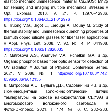
elastico-mechanoluminescence material CaZnOS: Mn2þ
for sensing and imaging multiple mechanical stresses //
Opt. Express. 2013. V. 21. P. 12976–12986.
https://doi.org/10.1364/OE.21.012976
6. Truong V.G., Bigot L., Lerouge A., Douay M. Study of
thermal stability and luminescence quenching properties of
bismuth-doped silicate glasses for fiber laser applications
// Appl. Phys. Lett. 2008. V. 92. № 4. P. 041908.
https://doi.org/10.1063/1.2828035
7. Matrosova A.S., Ananyev V.A., Pchelkin G.A. и др.
Organic phosphor based fiber-optic sensor for detection of
UV radiation // Journal of Physics: Conference Series.
2021. V. 2086. № 1.
https://doi.org/10.1088/1742-
6596/2086/1/012155
8. Матросова А.С., Булыга Д.В., Садовничий Р.В. и др.
Люминесцентный волоконно-оптический датчик
температуры на основе нанокристаллов CE:YAG и
многомодового волоконного световода //
ФотонЭкспресс. 2021. Т. 174. № 6. С. 282–283.