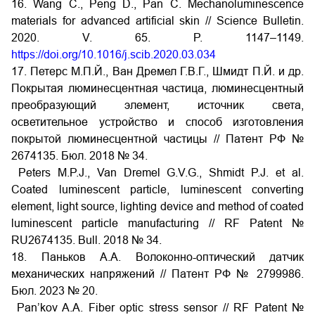
16. Wang C., Peng D., Pan C. Mechanoluminescence
materials for advanced artificial skin // Science Bulletin.
2020. V. 65. P. 1147–1149.
https://doi.org/10.1016/j.scib.2020.03.034
17. Петерс М.П.Й., Ван Дремел Г.В.Г., Шмидт П.Й. и др.
Покрытая люминесцентная частица, люминесцентный
преобразующий элемент, источник света,
осветительное устройство и способ изготовления
покрытой люминесцентной частицы // Патент РФ №
2674135. Бюл. 2018 № 34.
Peters M.P.J., Van Dremel G.V.G., Shmidt P.J. et al.
Coated luminescent particle, luminescent converting
element, light source, lighting device and method of coated
luminescent particle manufacturing // RF Patent №
RU2674135. Bull. 2018 № 34.
18. Паньков А.А. Волоконно-оптический датчик
механических напряжений // Патент РФ № 2799986.
Бюл. 2023 № 20.
Pan’kov A.A. Fiber optic stress sensor // RF Patent №