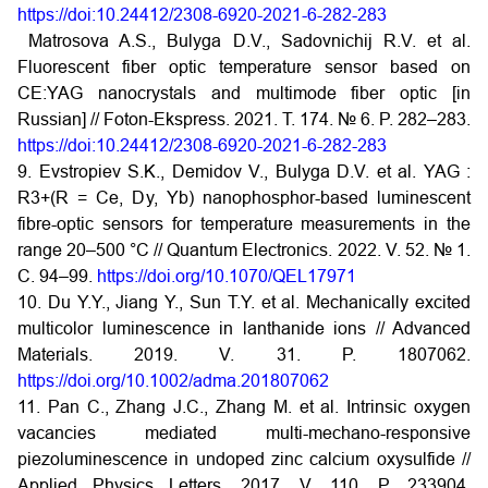
https://doi:10.24412/2308-6920-2021-6-282-283
Matrosova A.S., Bulyga D.V., Sadovnichij R.V. et al.
Fluorescent fiber optic temperature sensor based on
CE:YAG nanocrystals and multimode fiber optic [in
Russian] // Foton-Ekspress. 2021. T. 174. № 6. P. 282–283.
https://doi:10.24412/2308-6920-2021-6-282-283
9. Evstropiev S.K., Demidov V., Bulyga D.V. et al. YAG :
R3+(R = Ce, Dy, Yb) nanophosphor-based luminescent
fibre-optic sensors for temperature measurements in the
range 20–500 °C // Quantum Electronics. 2022. V. 52. № 1.
С. 94–99.
https://doi.org/10.1070/QEL17971
10. Du Y.Y., Jiang Y., Sun T.Y. et al. Mechanically excited
multicolor luminescence in lanthanide ions // Advanced
Materials. 2019. V. 31. P. 1807062.
https://doi.org/10.1002/adma.201807062
11. Pan C., Zhang J.C., Zhang M. et al. Intrinsic oxygen
vacancies mediated multi-mechano-responsive
piezoluminescence in undoped zinc calcium oxysulfide //
Applied Physics Letters. 2017. V. 110. P. 233904.