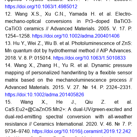
https://doi.org/10.1063/1.4985012
12. Wang X.S., Xu C.N., Yamada H. et al. Electro-
mechano-optical conversions in Pr3–doped BaTiO3-
CaTiO3 ceramics // Advanced Materials. 2005. V. 17. P.
1254–1258.
https://doi.org/10.1002/adma.200401406
13. Hu Y., Wei Z., Wu B. et al. Photoluminescence of ZnS:
Mn quantum dot by hydrothermal method // AIP Advances.
2018. V. 8. P. 015014.
https://doi.org/10.1063/1.5010833
14. Wang X., Zhang H., Yu R. et al. Dynamic pressure
mapping of personalized handwriting by a flexible sensor
matrix based on the mechanoluminescence process //
Advanced Materials. 2015. V. 27. № 14. P. 2324–2331.
https://doi:10.1002/adma.201405826
15. Wang X., He J., Qiu Z. et al.
CaS:Eu2+@CaZnOS:Mn2+: A dual-UV/green-excited and
dual-red-emitting spectral conversion with all-weather
resistance // Ceramics International. 2020. V. 46. № 7. P.
9734–9740.
https://doi.org/10.1016/j.ceramint.2019.12.242