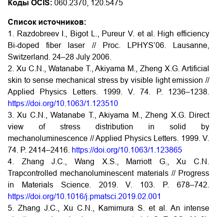
Коды OCIS:
060.2370, 120.5475
Список источников:
1. Razdobreev I., Bigot L., Pureur V. et al. High efficiency
Bi-doped fiber laser // Proc. LPHYS’06. Lausanne,
Switzerland. 24–28 July 2006.
2. Xu C.N., Watanabe T., Akiyama M., Zheng X.G. Artificial
skin to sense mechanical stress by visible light emission //
Applied Physics Letters. 1999. V. 74. P. 1236–1238.
https://doi.org/10.1063/1.123510
3. Xu C.N., Watanabe T., Akiyama M., Zheng X.G. Direct
view of stress distribution in solid by
mechanoluminescence // Applied Physics Letters. 1999. V.
74. P. 2414–2416.
https://doi.org/10.1063/1.123865
4. Zhang J.C., Wang X.S., Marriott G., Xu C.N.
Trapcontrolled mechanoluminescent materials // Progress
in Materials Science. 2019. V. 103. P. 678–742.
https://doi.org/10.1016/j.pmatsci.2019.02.001
5. Zhang J.C., Xu C.N., Kamimura S. et al. An intense