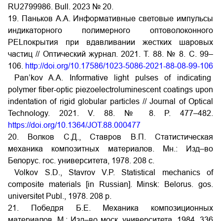
RU2799986. Bull. 2023 № 20.
19. Паньков А.А. Информативные световые импульсы
индикаторного полимерного оптоволоконного
PELпокрытия при вдавливании жестких шаровых
частиц // Оптический журнал. 2021. Т. 88. № 8. С. 99–
106.
http://doi.org/10.17586/1023-5086-2021-88-08-99-106
Pan’kov A.A. Informative light pulses of indicating
polymer fiber-optic piezoelectroluminescent coatings upon
indentation of rigid globular particles // Journal of Optical
Technology. 2021. V. 88. № 8. P. 477–482.
https://doi.org/10.1364/JOT.88.000477
20. Волков С.Д., Ставров В.П. Статистическая
механика композитных материалов. Мн.: Изд–во
Белорус. гос. университета, 1978. 208 с.
Volkov S.D., Stavrov V.P. Statistical mechanics of
composite materials [in Russian]. Minsk: Belorus. gos.
universitet Publ., 1978. 208 p.
21. Победря Б.Е. Механика композиционных
материалов. М.: Изд–во моск. университета, 1984. 336