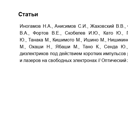
Статьи
Иногамов Н.А., Анисимов С.И., Жаховский В.В.,
В.А., Фортов В.Е., Скобелев И.Ю., Като Ю., 
Ю., Танака М., Кишимото М., Ишино М., Нишикино
М., Охаши Н., Ябаши М., Тано К., Сенда Ю.,
диэлектриков под действием коротких импульсов
и лазеров на свободных электронах // Оптический ж