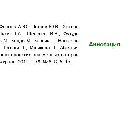
 Фаенов А.Ю., Петров Ю.В., Хохлов
Пикуз Т.А., Шепелев В.В., Фукуда
 М., Кандо М., Кавачи Т., Нагасоно
Аннотация
 Тогаши Т., Ишикава Т. Абляция
 рентгеновских плазменных лазеров
урнал. 2011. Т. 78. № 8. С. 5–15.