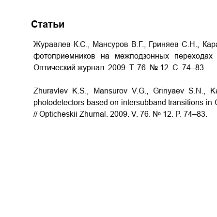
Статьи
Журавлев К.С., Мансуров В.Г., Гриняев С.Н., Кар
фотоприемников на межподзонных переходах в
Оптический журнал. 2009. Т. 76. № 12. С. 74–83.
Zhuravlev K.S., Mansurov V.G., Grinyaev S.N., Ka
photodetectors based on intersubband transitions i
// Opticheskii Zhurnal. 2009. V. 76. № 12. P. 74–83.