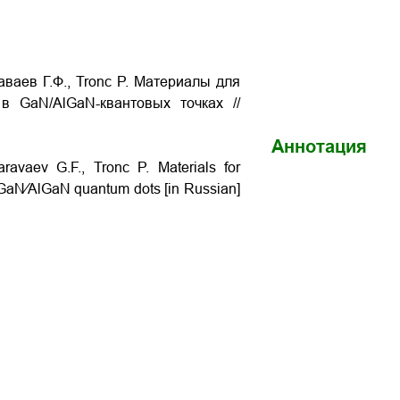
аваев Г.Ф., Tronc P. Материалы для
 GaN/AlGaN-квантовых точках //
Аннотация
ravaev G.F., Tronc P. Materials for
n GaN∕AlGaN quantum dots [in Russian]