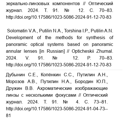
зеркально-линзовых компонентов // Оптический
журнал. 2024. Т. 91. № 12. С. 70–83.
http://doi.org/10.17586/1023-5086-2024-91-12-70-83
A
Solomatin V.A., Putilin N.A., Torshina I.P., Putilin A.N.
Development of the methods for synthesis of
panoramic optical systems based on panoramic
annular lenses [in Russian] // Opticheskii Zhurnal.
2024. V. 91. № 12. P. 70–83.
http://doi.org/10.17586/1023-5086-2024-91-12-70-83
Дубынин С.Е., Копёнкин С.С., Путилин А.Н.,
Морозов А.В., Путилин Н.А., Бородин Ю.П.,
Дружин В.В. Ахроматические изображающие
линзы с несколькими фокусами // Оптический
журнал. 2024. Т. 91. № 4. С. 73–81.
http://doi.org/10.17586/1023­-5086­-2024­-91­-04­-73-­
81
A