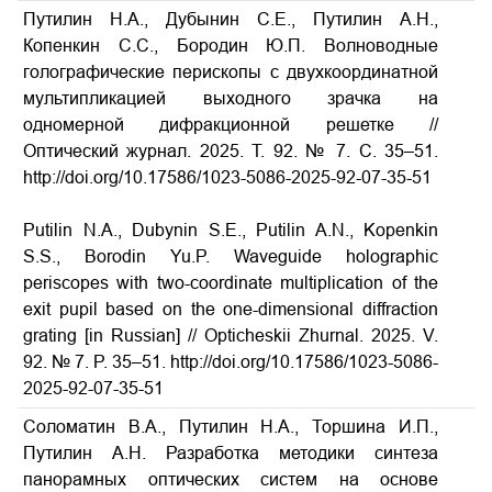
Путилин Н.А., Дубынин С.Е., Путилин А.Н.,
Копенкин С.С., Бородин Ю.П. Волноводные
голографические перископы с двухкоординатной
мультипликацией выходного зрачка на
одномерной дифракционной решетке //
Оптический журнал.
2025.
Т
. 92. № 7.
С
. 35–51.
http://doi.org/10.17586/1023-5086-2025-92-07-35-51
A
Putilin N.A., Dubynin S.E., Putilin A.N., Kopenkin
S.S., Borodin Yu.P. Waveguide holographic
periscopes with two-coordinate multiplication of the
exit pupil based on the one-dimensional diffraction
grating [in Russian] // Opticheskii Zhurnal. 2025. V.
92. № 7. P. 35–51.
http://doi.org/10.17586/1023-5086-
2025-92-07-35-51
Соломатин В.А., Путилин Н.А., Торшина И.П.,
Путилин А.Н. Разработка методики синтеза
панорамных оптических систем на основе