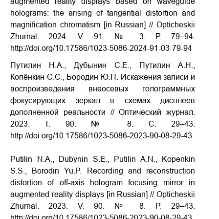
augmented reality displays based on waveguide
holograms: the arising of tangential distortion and
magnification chromatism [in Russian] // Opticheskii
Zhurnal. 2024. V. 91. № 3. P. 79–94.
http://doi.org/10.17586/1023-5086-2024-91-03-79-94
Путилин Н.А., Дубынин С.Е., Путилин А.Н.,
Копёнкин С.С., Бородин Ю.П. Искажения записи и
воспроизведения внеосевых голограммных
фокусирующих зеркал в схемах дисплеев
дополненной реальности // Оптический журнал.
2023. Т. 90. № 8. С. 29–43.
http://doi.org/10.17586/1023-5086-2023-90-08-29-43
A
Putilin N.A., Dubynin S.E., Putilin A.N., Kopenkin
S.S., Borodin Yu.P. Recording and reconstruction
distortion of off-axis hologram focusing mirror in
augmented reality displays [in Russian] // Opticheskii
Zhurnal. 2023. V. 90. № 8. P. 29–43.
http://doi.org/10.17586/1023-5086-2023-90-08-29-43