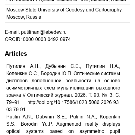
Moscow State University of Geodesy and Cartography,
Moscow, Russia
E-mail: putilinan@lebedev.ru
ORCID: 0000-0003-0492-0974
Articles
Путилин А.Н., Дубынин С.Е., Путилин Н.А.,
Копёнкин С.С., Бородин Ю.П. Оптические системы
дисплеев дополненной реальности на основе
асимметричных схем мультипликации выходного
зрачка // Оптический журнал.
2026.
Т
. 93. № 3.
С
.
79–91.
http://doi.org/10.17586/1023-5086-2026-93-
A
03-79-91
Putilin A
.
N., Dubynin S.E., Putilin N.A., Kopenkin
S.S., Borodin Yu.P. Augmented reality displays
optical systems based on asymmetric pupil