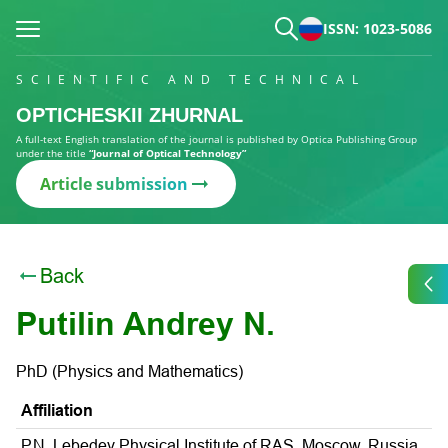
ISSN: 1023-5086
SCIENTIFIC AND TECHNICAL
OPTICHESKII ZHURNAL
A full-text English translation of the journal is published by Optica Publishing Group
under the title
“Journal of Optical Technology”
Article submission
Back
Putilin Andrey N.
PhD (Physics and Mathematics)
Affiliation
Р.N. Lebedev Physical Institute of RAS, Moscow, Russia