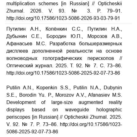
multiplication schemes [in Russian] // Opticheskii
Zhurnal. 2026. V. 93. № 3. P. 79–91.
http://doi.org/10.17586/1023-5086-2026-93-03-79-91
Путилин А.Н., Копёнкин С.С., Путилин Н.А.,
Дубынин С.Е., Бородин Ю.П., Морозов А.В.,
Афанасьев М.С. Разработка большеразмерных
дисплеев дополненной реальности на основе
волноводных голографических перископов //
Оптический журнал.
2025.
Т
. 92. № 7.
С
. 73–86.
http://doi.org/10.17586/1023-5086-2025-92-07-73-86
A
Putilin A.N., Kopenkin S.S., Putilin N.A., Dubynin
S.E., Borodin Yu. P., Morozov A.V., Afanasiev M.S.
Development of large-size augmented reality
displays based on waveguide holographic
periscopes [in Russian] // Opticheskii Zhurnal. 2025.
V. 92. № 7. P. 73–86.
http://doi.org/10.17586/1023-
5086-2025-92-07-73-86