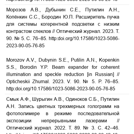
Морозов А.В., Дубынин С.Е., Путилин А.Н.,
Копёнкин С.С., Бородин Ю.П. Расширитель пучка
для системы когерентной подсветки с низким
контрастом спеклов // Оптический журнал.
2023.
Т
.
90. № 5.
С
. 76–85. http:doi.org/10.17586/1023-5086-
2023-90-05-76-85
A
Morozov A.V., Dubynin S.E., Putilin A.N., Kopenkin
S.S., Borodin Y.P. Beam expander for coherent
illumination and speckle reduction [in Russian] //
Opticheskii Zhurnal. 2023. V. 90. № 5. P. 76–85.
http:doi.org/10.17586/1023-5086-2023-90-05-76-85
Смык А.Ф., Шурыгин А.В., Одиноков С.Б., Путилин
А.Н. Запись цветных трехмерных голограмм на
фотополимере в режиме последовательной
экспозиции непрерывными лазерами //
Оптический журнал. 2022. Т. 89. № 3. С. 42–46.