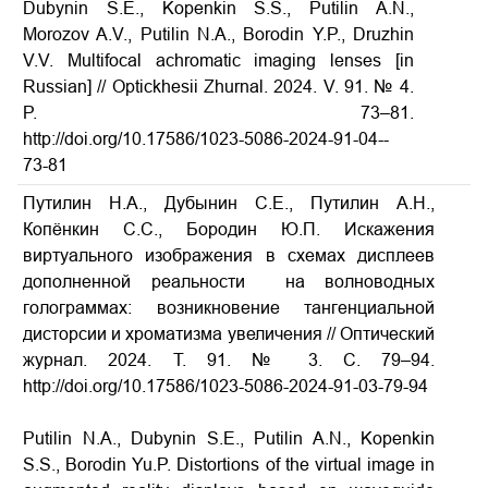
Dubynin S.E., Kopenkin S.S., Putilin A.N.,
Morozov A.V., Putilin N.A., Borodin Y.P., Druzhin
V.V. Multifocal achromatic imaging lenses [in
Russian] // Optickhesii Zhurnal. 2024. V. 91. № 4.
P. 73–81.
http://doi.org/10.17586/1023­-5086­-2024­-91-04-­
73­-81
Путилин Н.А., Дубынин С.Е., Путилин А.Н.,
Копёнкин С.С., Бородин Ю.П. Искажения
виртуального изображения в схемах дисплеев
дополненной реальности на волноводных
голограммах: возникновение тангенциальной
дисторсии и хроматизма увеличения // Оптический
журнал.
2024.
Т
. 91. № 3.
С
. 79–94.
http://doi.org/10.17586/1023-5086-2024-91-03-79-94
A
Putilin N.A., Dubynin S.E., Putilin A.N., Kopenkin
S.S., Borodin Yu.P. Distortions of the virtual image in