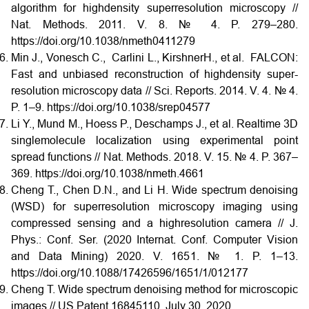
algorithm for high­density super­resolution microscopy //
Nat. Methods. 2011. V. 8. № 4. P. 279–280.
https://doi.org/10.1038/nmeth0411­279
Min J., Vonesch C., Carlini L., KirshnerH., et al. FALCON:
Fast and unbiased reconstruction of high­density super­
resolution microscopy data // Sci. Reports. 2014. V. 4. № 4.
P. 1–9. https://doi.org/10.1038/srep04577
Li Y., Mund M., Hoess P., Deschamps J., et al. Real­time 3D
single­molecule localization using experimental point
spread functions // Nat. Methods. 2018. V. 15. № 4. P. 367–
369. https://doi.org/10.1038/nmeth.4661
Cheng T., Chen D.N., and Li H. Wide spectrum denoising
(WSD) for superresolution microscopy imaging using
compressed sensing and a high­resolution camera // J.
Phys.: Conf. Ser. (2020 Internat. Conf. Computer Vision
and Data Mining) 2020. V. 1651. № 1. P. 1–13.
https://doi.org/10.1088/1742­6596/1651/1/012177
Cheng T. Wide spectrum denoising method for microscopic
images // US Patent 16845110. July 30, 2020.