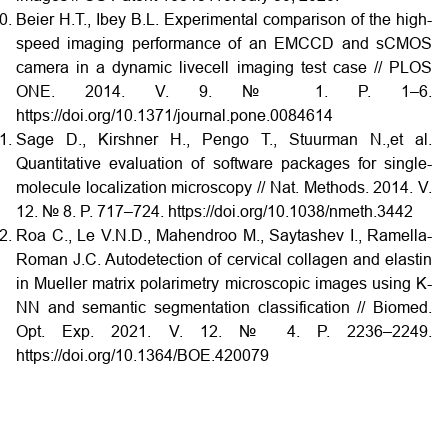
Beier H.T., Ibey B.L. Experimental comparison of the high­
speed imaging performance of an EM­CCD and sCMOS
camera in a dynamic live­cell imaging test case // PLOS
ONE. 2014. V. 9. № 1. P. 1–6.
https://doi.org/10.1371/journal.pone.0084614
Sage D., Kirshner Н., Pengo Т., Stuurman N.,et al.
Quantitative evaluation of software packages for single­
molecule localization microscopy // Nat. Methods. 2014. V.
12. № 8. P. 717–724. https://doi.org/10.1038/nmeth.3442
Roa C., Le V.N.D., Mahendroo M., Saytashev I., Ramella­
Roman J.C. Auto­detection of cervical collagen and elastin
in Mueller matrix polarimetry microscopic images using K­
NN and semantic segmentation classification // Biomed.
Opt. Exp. 2021. V. 12. № 4. P. 2236–2249.
https://doi.org/10.1364/BOE.420079