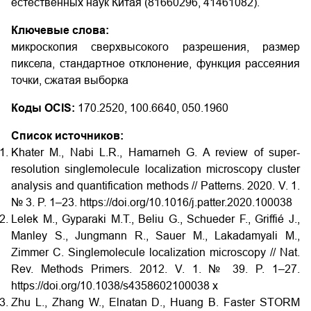
естественных наук Китая (81660296, 41461082).
Ключевые слова:
микроскопия сверхвысокого разрешения, размер
пиксела, стандартное отклонение, функция рассеяния
точки, сжатая выборка
Коды OCIS:
170.2520, 100.6640, 050.1960
Список источников:
Khater M., Nabi L.R., Hamarneh G. A review of super­
resolution single­molecule localization microscopy cluster
analysis and quantification methods // Patterns. 2020. V. 1.
№ 3. P. 1–23. https://doi.org/10.1016/j.patter.2020.100038
Lelek M., Gyparaki M.T., Beliu G., Schueder F., Griffié J.,
Manley S., Jungmann R., Sauer M., Lakadamyali M.,
Zimmer C. Single­molecule localization microscopy // Nat.
Rev. Methods Primers. 2012. V. 1. № 39. P. 1–27.
https://doi.org/10.1038/s43586­021­00038­ x
Zhu L., Zhang W., Elnatan D., Huang B. Faster STORM