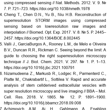
using compressed sensing // Nat. Methods. 2012. V. 9. №
7. P. 721–723. https://doi.org/10.1038/nmeth.1978
Cheng T., Chen D.N., Yu B., Niu H.B. Reconstruction of
super­resolution STORM images using compressed
sensing based on low­resolution raw images and
interpolation // Biomed. Opt. Exp. 2017. V. 8. № 5. P. 2445–
2457. https://doi.org/10.1364/BOE.8.002445
Valli J., Garcia­Burgos A., Rooney L.M., de Melo e Oliveira
B.V., Duncan R.R., Rickman C. Seeing beyond the limit: A
guide to choosing the right super­resolution microscopy
technique // J. Biol. Chem. 2021. V. 297. № 1. P. 1–13.
https://doi.org/10.1016/j.jbc.2021.100791
Nizamudeena Z., Markusb R., Lodgec R., Parmenterd C.,
Platte M., Chakrabartif L., Sottilea V. Rapid and accurate
analysis of stem cell­derived extracellular vesicles with
super resolution microscopy and live imaging // BBA – Mol.
Cell. Res. 2018. V. 1865. № 12. P. 1891–1900.
https://doi.org/10.1016/j.bbamcr.2018.09.008
Achimovich A.M., Ai H., Gahlmann A. Enabling