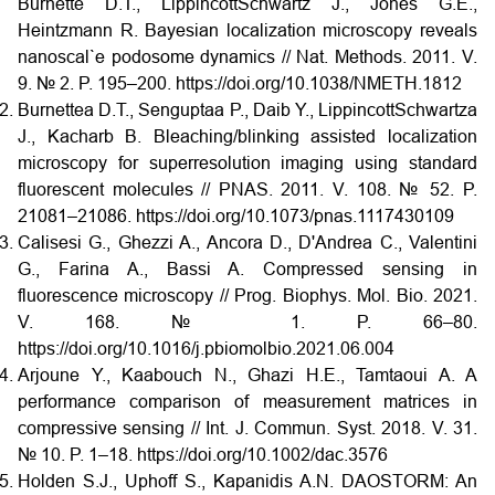
Burnette D.T., Lippincott­Schwartz J., Jones G.E.,
Heintzmann R. Bayesian localization microscopy reveals
nanoscal`e podosome dynamics // Nat. Methods. 2011. V.
9. № 2. P. 195–200. https://doi.org/10.1038/NMETH.1812
Burnettea D.T., Senguptaa P., Daib Y., Lippincott­Schwartza
J., Kacharb B. Bleaching/blinking assisted localization
microscopy for superresolution imaging using standard
fluorescent molecules // PNAS. 2011. V. 108. № 52. P.
21081–21086. https://doi.org/10.1073/pnas.1117430109
Calisesi G., Ghezzi A., Ancora D., D'Andrea C., Valentini
G., Farina A., Bassi A. Compressed sensing in
fluorescence microscopy // Prog. Biophys. Mol. Bio. 2021.
V. 168. № 1. P. 66–80.
https://doi.org/10.1016/j.pbiomolbio.2021.06.004
Arjoune Y., Kaabouch N., Ghazi H.E., Tamtaoui A. A
performance comparison of measurement matrices in
compressive sensing // Int. J. Commun. Syst. 2018. V. 31.
№ 10. P. 1–18. https://doi.org/10.1002/dac.3576
Holden S.J., Uphoff S., Kapanidis A.N. DAOSTORM: An