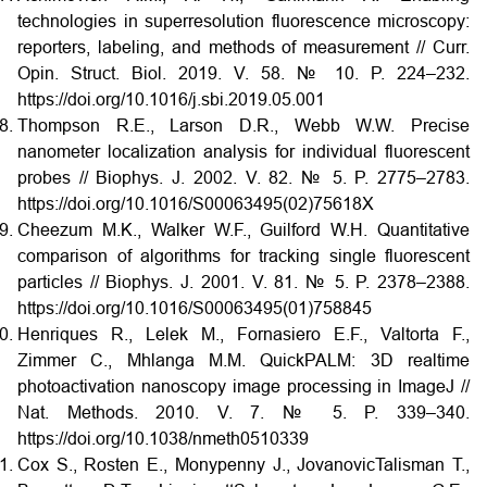
technologies in super­resolution fluorescence microscopy:
reporters, labeling, and methods of measurement // Curr.
Opin. Struct. Biol. 2019. V. 58. № 10. P. 224–232.
https://doi.org/10.1016/j.sbi.2019.05.001
Thompson R.E., Larson D.R., Webb W.W. Precise
nanometer localization analysis for individual fluorescent
probes // Biophys. J. 2002. V. 82. № 5. P. 2775–2783.
https://doi.org/10.1016/S0006­3495(02)75618­X
Cheezum M.K., Walker W.F., Guilford W.H. Quantitative
comparison of algorithms for tracking single fluorescent
particles // Biophys. J. 2001. V. 81. № 5. P. 2378–2388.
https://doi.org/10.1016/S0006­3495(01)75884­5
Henriques R., Lelek M., Fornasiero E.F., Valtorta F.,
Zimmer C., Mhlanga M.M. QuickPALM: 3D real­time
photoactivation nanoscopy image processing in ImageJ //
Nat. Methods. 2010. V. 7. № 5. P. 339–340.
https://doi.org/10.1038/nmeth0510­339
Cox S., Rosten E., Monypenny J., Jovanovic­Talisman T.,