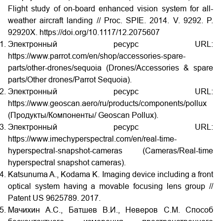
Flight study of on-board enhanced vision system for all-
weather aircraft landing // Proc. SPIE. 2014. V. 9292. P.
92920X. https://doi.org/10.1117/12.2075607
Электронный ресурс URL:
https://www.parrot.com/en/shop/accessories-spare-
parts/other-drones/sequoia (Drones/Accessories & spare
parts/Other drones/Parrot Sequoia).
Электронный ресурс URL:
https://www.geoscan.aero/ru/products/components/pollux
(Продукты/Компоненты/ Geoscan
Pollux).
Электронный ресурс URL:
https://www.imechyperspectral.com/en/real-time-
hyperspectral-snapshot-cameras (Cameras/Real-time
hyperspectral snapshot cameras).
Katsunuma A., Kodama K. Imaging device including a front
optical system having a movable focusing lens group //
Patent US 9625789. 2017.
Мачихин А.С., Батшев В.И., Неверов С.М. Способ