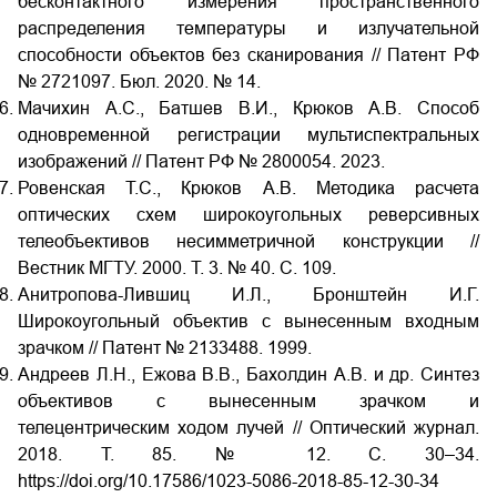
бесконтактного измерения пространственного
распределения температуры и излучательной
способности объектов без сканирования // Патент РФ
№ 2721097. Бюл. 2020. № 14.
Мачихин А.С., Батшев В.И., Крюков А.В. Способ
одновременной регистрации мультиспектральных
изображений // Патент РФ № 2800054. 2023.
Ровенская Т.С., Крюков А.В. Методика расчета
оптических схем широкоугольных реверсивных
телеобъективов несимметричной конструкции //
Вестник МГТУ. 2000. Т. 3. № 40. С. 109.
Анитропова-Лившиц И.Л., Бронштейн И.Г.
Широкоугольный объектив с вынесенным входным
зрачком // Патент № 2133488. 1999.
Андреев Л.Н., Ежова В.В., Бахолдин А.В. и др. Синтез
объективов с вынесенным зрачком и
телецентрическим ходом лучей // Оптический журнал.
2018. Т. 85. № 12. С. 30–34.
https://doi.org/10.17586/1023-5086-2018-85-12-30-34