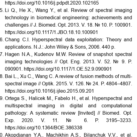
https://doi.org/10.1016/j.pdpdt.2020.102165
Li Q., He X., Wang Y., et al. Review of spectral imaging
technology in biomedical engineering: achievements and
challenges // J. Biomed. Opt. 2013. V. 18. № 10. P. 100901.
https://doi.org/10.1117/1.JBO.18.10.100901
Chang C.I. Hyperspectral data exploitation: Theory and
applications. N.J.: John Wiley & Sons, 2006. 440 p.
Hagen N.A., Kudenov M.W. Review of snapshot spectral
imaging technologies // Opt. Eng. 2013. V. 52. № 9. P.
090901. https://doi.org/10.1117/1.OE.52.9.090901
Bai L., Xu C., Wang C. A review of fusion methods of multi-
spectral image // Optik. 2015. V. 126. № 24. P. 4804–4807.
https://doi.org/10.1016/j.ijleo.2015.09.201
Ortega S., Halicek M., Fabelo H., et al. Hyperspectral and
multispectral imaging in digital and computational
pathology: A systematic review [Invited] // Biomed. Opt.
Exp. 2020. V. 11. № 6. P. 3195–3233.
https://doi.org/10.1364/BOE.386338
Akopdjanan Y.A., Machikhin A.S., Bilanchuk V.V., et al.