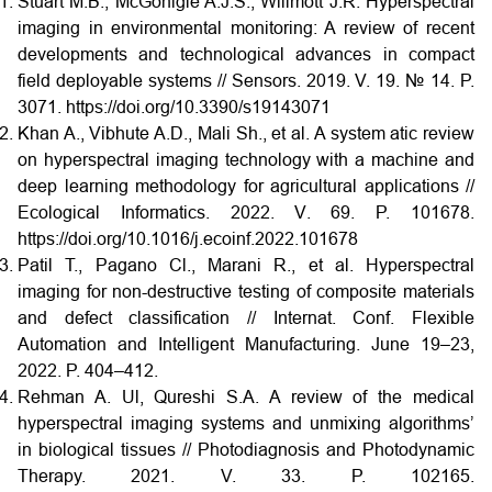
Stuart M.B., McGonigle A.J.S., Willmott J.R. Hyperspectral
imaging in environmental monitoring: A review of recent
developments and technological advances in compact
field deployable systems // Sensors. 2019. V. 19. № 14. P.
3071. https://doi.org/10.3390/s19143071
Khan A., Vibhute A.D., Mali Sh., et al. A system atic review
on hyperspectral imaging technology with a machine and
deep learning methodology for agricultural applications //
Ecological Informatics. 2022. V. 69. P. 101678.
https://doi.org/10.1016/j.ecoinf.2022.101678
Patil T., Pagano Cl., Marani R., et al. Hyperspectral
imaging for non-destructive testing of composite materials
and defect classification // Internat. Conf. Flexible
Automation and Intelligent Manufacturing. June 19–23,
2022. P. 404–412.
Rehman A. Ul, Qureshi S.A. A review of the medical
hyperspectral imaging systems and unmixing algorithms’
in biological tissues // Photodiagnosis and Photodynamic
Therapy. 2021. V. 33. P. 102165.