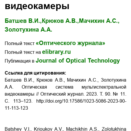
видеокамеры
Батшев В.И.,
Крюков А.В.,
Мачихин А.C.,
Золотухина А.А.
«Оптического журнала»
Полный текст
elibrary.ru
Полный текст на
Journal of Optical Technology
Публикация в
Ссылка для цитирования:
Батшев В.И., Крюков А.В., Мачихин А.С., Золотухина
А.А. Оптическая система мультиспектральной
видеокамеры // Оптический журнал.
2023.
Т. 90. № 11.
С. 113–123. http://doi.org/10.17586/1023-5086-2023-90-
11-113-123
Batshev V.I., Krioukov A.V., Machikhin A.S., Zolotukhina