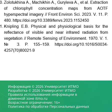
Zolotukhina A., Machikhin A., Guryleva A., et al. Extraction
of chlorophyll concentration maps from AOTF
hyperspectral imagery // Front Environ Sci. 2023. V. 11. P.
480. https://doi.org/10.3389/fenvs.2023.1152450
Knipling E.B. Physical and physiological basis for the
reflectance of visible and near infrared radiation from
vegetation // Remote Sensing of Environment. 1970. V. 1.
№ 3. P. 155–159. https://doi.org/10.1016/S0034-
4257(70)80021-9
Информация © 2026 Университет ИТМО
Разработка © 2026 Университет ИТМО
Правила использования информации в
доменной зоне itmo.ru
Возрастное ограничение: 16+
Политика по обработке Персональных данных