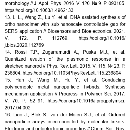
morphology // J. Appl. Phys. 2016. V. 120. № 9. P. 093105.
https://doi.org/10.1063/1.4962133
13. Li L., Wang Z., Lu Y., et al. DNA-assisted synthesis of
ortho-nanodimer with sub-nanoscale controllable gap for
SERS application // Biosensors and Bioelectronics. 2021.
V. 172. P. 112769. https://doi.org/10.1016/
j.bios.2020.112769
14. Rossi T.P., Zugarramurdi A., Puska M.J., et al.
Quantized evution of the plasmonic response in a
stretched nanorod // Phys. Rev. Lett. 2015. V. 115. № 23. P.
236804. https://doi.org/10.1103/PhysRevLett.115.236804
15. Han J., Wang M., Hu Y., et al. Conducting
polymernoble metal nanoparticle hybrids: Synthesis
mechanism application // Progress in Polymer Sci. 2017.
V. 70. P. 52–91. https://doi.org/10.1016/j.progpolymsci.
2017.04.002
16. Liao J., Blok S., van der Molen S.J., et al. Ordered
nanoparticle arrays interconnected by molecular linkers:
Electronic and optoelectronic properties // Chem. Soc. Rev.