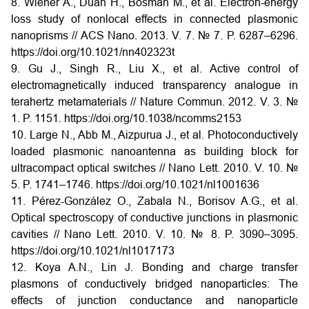
8. Wiener A., Duan H., Bosman M., et al. Electron-energy
loss study of nonlocal effects in connected plasmonic
nanoprisms // ACS Nano. 2013. V. 7. № 7. P. 6287–6296.
https://doi.org/10.1021/nn402323t
9. Gu J., Singh R., Liu X., et al. Active control of
electromagnetically induced transparency analogue in
terahertz metamaterials // Nature Commun. 2012. V. 3. №
1. P. 1151. https://doi.org/10.1038/ncomms2153
10. Large N., Abb M., Aizpurua J., et al. Photoconductively
loaded plasmonic nanoantenna as building block for
ultracompact optical switches // Nano Lett. 2010. V. 10. №
5. P. 1741–1746. https://doi.org/10.1021/nl1001636
11. Pérez-González O., Zabala N., Borisov A.G., et al.
Optical spectroscopy of conductive junctions in plasmonic
cavities // Nano Lett. 2010. V. 10. № 8. P. 3090–3095.
https://doi.org/10.1021/nl1017173
12. Koya A.N., Lin J. Bonding and charge transfer
plasmons of conductively bridged nanoparticles: The
effects of junction conductance and nanoparticle