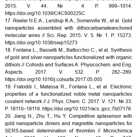
2015. V. 44. № 4. P. 999–1014.
https://doi.org/10.1039/C4CS00225C
17. Reeler N.E.A., Lerstrup K.A., Somerville W., et al. Gold
nanoparticles assembled with dithiocarbamateanchored
molecular wires // Sci. Rep. 2015. V. 5. № 1. P. 15273.
https://doi.org/10.1038/srep15273
18. Fontana L., Bassetti M., Battocchio C., et al. Synthesis
of gold and silver nanoparticles functionalized with organic
dithiols // Colloids and Surfaces A: Physicochem. and Eng.
Aspects. 2017. V. 532. P. 282–289.
https://doi.org/10.1016/j.colsurfa.2017.05.005
19. Fratoddi I., Matassa R., Fontana L., et al. Electronic
properties of a functionalized noble metal nanoparticles
covalent network // J. Phys. Chem. C. 2017. V. 121. № 33.
P. 18110–18119. https://doi.org/10.1021/acs. jpcc.7b07176
20. Jiang N., Zhu T., Hu Y. Competitive aptasensor with
gold nanoparticle dimers and magnetite nanoparticles for
SERS-based determination of thrombin // Microchimica