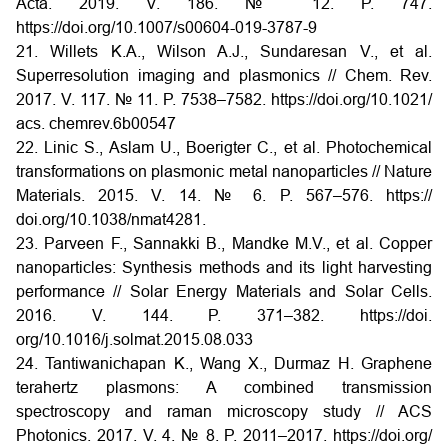
Acta. 2019. V. 186. № 12. P. 747.
https://doi.org/10.1007/s00604-019-3787-9
21. Willets K.A., Wilson A.J., Sundaresan V., et al.
Superresolution imaging and plasmonics // Chem. Rev.
2017. V. 117. № 11. P. 7538–7582. https://doi.org/10.1021/
acs. chemrev.6b00547
22. Linic S., Aslam U., Boerigter C., et al. Photochemical
transformations on plasmonic metal nanoparticles // Nature
Materials. 2015. V. 14. № 6. P. 567–576. https://
doi.org/10.1038/nmat4281.
23. Parveen F., Sannakki B., Mandke M.V., et al. Copper
nanoparticles: Synthesis methods and its light harvesting
performance // Solar Energy Materials and Solar Cells.
2016. V. 144. P. 371–382. https://doi.
org/10.1016/j.solmat.2015.08.033
24. Tantiwanichapan K., Wang X., Durmaz H. Graphene
terahertz plasmons: A combined transmission
spectroscopy and raman microscopy study // ACS
Photonics. 2017. V. 4. № 8. P. 2011–2017. https://doi.org/