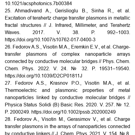
10.1021/acsphotonics.7b00384
25. Ahmadivand A., Gerislioglu B., Sinha R., et al.
Excitation of terahertz charge transfer plasmons in metallic
fractal structures // J. Infrared, Millimeter, and Terahertz
Waves. 2017. V. 38. P. 992–1003.
https://doi.org/10.1007/s10762-017-0400-3
26. Fedorov A.S., Visotin M.A., Eremkin E.V., et al. Charge-
transfer plasmons of complex nanoparticle arrays
connected by conductive molecular bridges // Phys. Chem.
Chem. Phys. 2022. V. 24. № 32. P. 19531–19540.
https://doi.org/10.1039/D2CP01811J
27. Fedorov A.S., Krasnov P.O., Visotin M.A., et al.
Thermoelectric and plasmonic properties of metal
nanoparticles linked by conductive molecular bridges //
Physica Status Solidi (B) Basic Res. 2020. V. 257. № 12.
P. 2000249. https://doi.org/10.1002/pssb.202000249
28. Fedorov A., Visotin M., Gerasimov V., et al. Charge
transfer plasmons in the arrays of nanoparticles connected
by conductive linkers // J. Chem. Phys. 2021. V. 154. № 8.