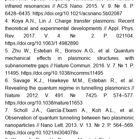
infrared resonances // ACS Nano. 2015. V. 9. № 6. P.
6428–6435. https://doi.org/10.1021/acsnano.5b02087
4. Koya A.N., Lin J. Charge transfer plasmons: Recent
theoretical and experimental developments // Appl. Phys.
Rev. 2017. V. 4. № 2. P. 021104.
https://doi.org/10.1063/1.4982890
5. Zhu W., Esteban R., Borisov A.G., et al. Quantum
mechanical effects in plasmonic structures with
subnanometre gaps // Nature Commun. 2016. V. 7. № 1. P.
11495. https://doi.org/10.1038/ncomms11495
6. Savage K.J., Hawkeye M.M., Esteban R., et al.
Revealing the quantum regime in tunnelling plasmonics //
Nature. 2012. V. 491. № 7425. P. 574–577.
https://doi.org/10.1038/nature11653
7. Scholl J.A., García-Etxarri A., Koh A.L., et al.
Observation of quantum tunneling between two plasmonic
nanoparticles // Nano Lett. 2013. V. 13. № 2. P. 564–569.
https://doi.org/10.1021/nl304078v