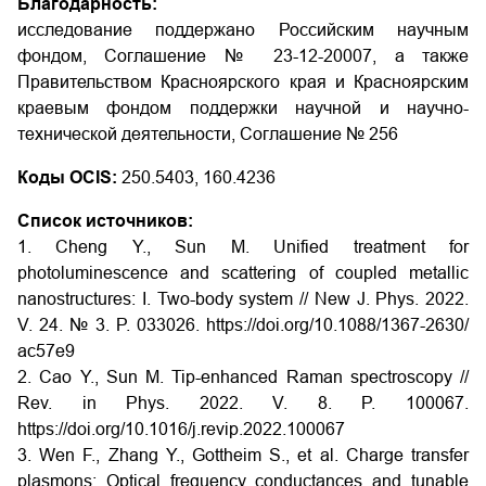
Благодарность:
исследование поддержано Российским научным
фондом, Соглашение № 23-12-20007, а также
Правительством Красноярского края и Красноярским
краевым фондом поддержки научной и научно-
технической деятельности, Соглашение № 256
Коды OCIS:
250.5403, 160.4236
Список источников:
1. Cheng Y., Sun M. Unified treatment for
photoluminescence and scattering of coupled metallic
nanostructures: I. Two-body system // New J. Phys. 2022.
V. 24. № 3. P. 033026. https://doi.org/10.1088/1367-2630/
ac57e9
2. Cao Y., Sun M. Tip-enhanced Raman spectroscopy //
Rev. in Phys. 2022. V. 8. P. 100067.
https://doi.org/10.1016/j.revip.2022.100067
3. Wen F., Zhang Y., Gottheim S., et al. Charge transfer
plasmons: Optical frequency conductances and tunable