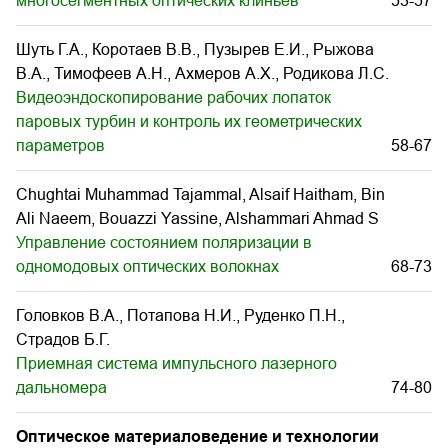
многосегментных оптических клиньев
53-57
Шуть Г.A., Коротаев В.В., Пузырев Е.И., Рыжова
В.А., Тимофеев А.Н., Ахмеров А.Х., Родикова Л.С.
Видеоэндоскопирование рабочих лопаток
паровых турбин и контроль их геометрических
параметров
58-67
Chughtai Muhammad Tajammal, Alsaif Haitham, Bin
Ali Naeem, Bouazzi Yassine, Alshammari Ahmad S
Управление состоянием поляризации в
одномодовых оптических волокнах
68-73
Головков В.А., Потапова Н.И., Руденко П.Н.,
Страдов Б.Г.
Приемная система импульсного лазерного
дальномера
74-80
Оптическое материаловедение и технологии