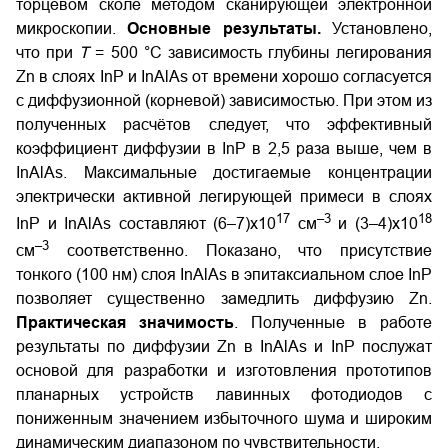
торцевом сколе методом сканирующей электронной
микроскопии.
Основные результаты.
Установлено,
что при
T
= 500 °C зависимость глубины легирования
Zn
в слоях
InP
и InAlAs от времени хорошо согласуется
с диффузионной (корневой) зависимостью. При этом из
полученных расчётов следует, что эффективный
коэффициент диффузии в
InP
в 2,5 раза выше, чем в
InAlAs
. Максимальные достигаемые концентрации
электрически активной легирующей примеси в слоях
17
–3
18
InP и InAlAs составляют (6–7)х10
см
и (3–4)х10
–3
см
соответственно. Показано, что присутствие
тонкого (100 нм) слоя InAlAs в эпитаксиальном слое InP
позволяет существенно замедлить диффузию Zn.
Практическая значимость
. Полученные в работе
результаты по диффузии
Zn
в
InAlAs
и
InP
послужат
основой для разработки и изготовления прототипов
планарных устройств лавинных фотодиодов с
пониженным значением избыточного шума и широким
динамическим диапазоном по чувствительности.