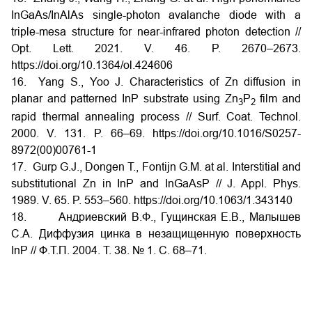
InGaAs/InAlAs single-photon avalanche diode with a
triple-mesa structure for near-infrared photon detection //
Opt. Lett. 2021. V. 46. P. 2670–2673.
https://doi.org/10.1364/ol.424606
16. Yang S., Yoo J. Characteristics of Zn diffusion in
planar and patterned InP substrate using Zn
P
film and
3
2
rapid thermal annealing process // Surf. Coat. Technol.
2000. V. 131. P. 66–69. https://doi.org/10.1016/S0257-
8972(00)00761-1
17. Gurp G.J., Dongen T., Fontijn G.M. at al. Interstitial and
substitutional Zn in InP and InGaAsP // J. Appl. Phys
.
1989.
V
. 65.
P
. 553–560.
https
://
doi
.
org
/10.1063/1.343140
18.
Андриевский В.Ф., Гущинская Е.В., Малышев
С.А. Диффузия цинка в незащищенную поверхность
InP // Ф.Т.П. 2004. Т
. 38. № 1.
С
. 68–71.