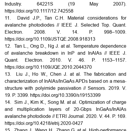
Industry. 64221S (19 May 2007).
https://doi.org/10.1117/12.742558
11. David J.P., Tan C.H. Material considerations for
avalanche photodiodes // IEEE J. Selected Top. Quant.
Electron. 2008. V. 14. P. 998–1009.
https://doi.org/10.1109/JSTQE.2008.918313
12. Tan L., Ong D., Ng J. at al. Temperature dependence
of avalanche breakdown in InP and InAlAs // IEEE J.
Quant. Electron. 2010. V. 46. P. 1153–1157.
https://doi.org/10.1109/JQE.2010.2044370
13. Liu J., Ho W., Chen J. at al. The fabrication and
characterization of InAlAs/InGaAs APDs based on a mesa-
structure with polyimide passivation // Sensors. 2019. V.
19. P. 3399. https://doi.org/10.3390/s19153399
14. Sim J., Kim K., Song M. at al. Optimization of charge
and multiplication layers of 20-Gbps InGaAs/InAlAs
avalanche photodiode // ETRI Journal. 2020. V. 44. P. 169.
https://doi.org/10.4218/etrij.2020-0427
15. Zhang J., Wang H., Zhang G. at al. High-performance