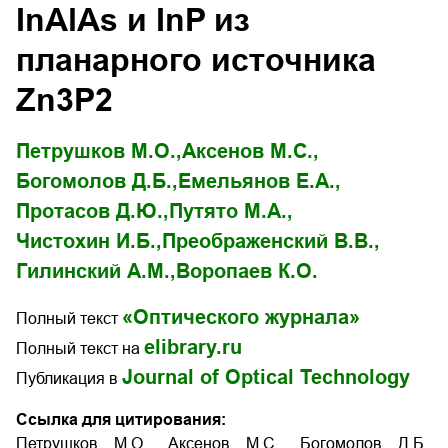
InAlAs и InP из
планарного источника
Zn3P2
Петрушков М.О.,
Аксенов М.С.,
Богомолов Д.Б.,
Емельянов Е.А.,
Протасов Д.Ю.,
Путято М.А.,
Чистохин И.Б.,
Преображенский В.В.,
Гилинский А.М.,
Воропаев К.О.
«Оптического журнала»
Полный текст
elibrary.ru
Полный текст на
Journal of Optical Technology
Публикация в
Ссылка для цитирования:
Петрушков М.О., Аксенов М.С., Богомолов Д.Б.,