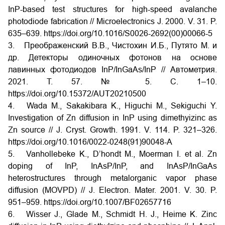
InP-based test structures for high-speed avalanche
photodiode fabrication // Microelectronics J. 2000. V
. 31.
P
.
635–639.
https
://
doi
.
org
/10.1016/
S
0026-2692(00)00066-5
3. Преображенский В.В., Чистохин И.Б., Путято М. и
др. Детекторы одиночных фотонов на основе
лавинных фотодиодов InP/InGaAs/InP // Автометрия.
2021.
Т
. 57. № 5.
С
. 1–10.
https://doi.org/10.15372/AUT20210500
4. Wada M., Sakakibara K., Higuchi M., Sekiguchi Y.
Investigation of Zn diffusion in InP using dimethyizinc as
Zn source // J. Cryst. Growth. 1991. V. 114. P. 321–326.
https://doi.org/10.1016/0022-0248(91)90048-A
5. Vanhollebeke K., D’hondt M., Moerman I. et al. Zn
doping of InP, InAsP/InP, and InAsP/InGaAs
heterostructures through metalorganic vapor phase
diffusion (MOVPD) // J. Electron. Mater. 2001. V. 30. P.
951–959. https://doi.org/10.1007/BF02657716
6. Wisser J., Glade M., Schmidt H. J., Heime K. Zinc