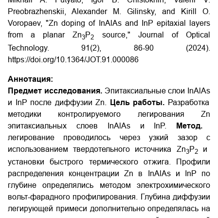
Preobrazhenskii, Alexander M. Gilinsky, and Kirill O.
Voropaev, "Zn doping of InAlAs and InP epitaxial layers
from a planar Zn
P
source," Journal of Optical
3
2
Technology. 91(2), 86-90 (2024).
https://doi.org/10.1364/JOT.91.000086
Аннотация:
Предмет исследования.
Эпитаксиальные слои
InAlAs
и
InP
после диффузии
Zn
.
Цель работы.
Разработка
методики контролируемого легирования
Zn
эпитаксиальных слоев
InAlAs
и
InP
.
Метод.
легирование проводилось через узкий зазор
c
использованием твердотельного источника Zn
P
и
3
2
установки быстрого термического отжига. Профили
распределения концентрации
Zn
в
InAlAs
и
InP
по
глубине определялись методом электрохимического
вольт-фарадного профилирования. Глубина диффузии
легирующей примеси дополнительно определялась на