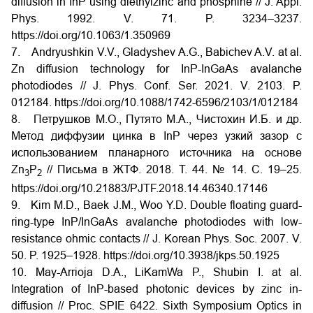
diffusion in InP using diethylzinc and phosphine // J. Appl.
Phys. 1992. V. 71. P. 3234–3237.
https://doi.org/10.1063/1.350969
7. Andryushkin V.V., Gladyshev A.G., Babichev A.V. at al.
Zn diffusion technology for InP-InGaAs avalanche
photodiodes // J. Phys. Conf. Ser. 2021. V. 2103. P.
012184. https://doi.org/10.1088/1742-6596/2103/1/012184
8.
Петрушков
М
.
О
.,
Путято
М
.
А
.,
Чистохин
И
.
Б
.
и
др
.
Метод диффузии цинка в InP через узкий зазор с
использованием планарного источника на основе
Zn
P
// Письма в ЖТФ. 2018. Т
. 44. № 14. C. 19–25.
3
2
https://doi.org/10.21883/PJTF.2018.14.46340.17146
9. Kim M.D., Baek J.M., Woo Y.D. Double floating guard-
ring-type InP/InGaAs avalanche photodiodes with low-
resistance ohmic contacts // J. Korean Phys. Soc. 2007. V.
50. P. 1925–1928. https://doi.org/10.3938/jkps.50.1925
10. May-Arrioja D.A., LiKamWa P., Shubin I. at al.
Integration of InP-based photonic devices by zinc in-
diffusion // Proc. SPIE 6422. Sixth Symposium Optics in