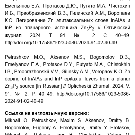
Емельянов Е.А., Протасов Д.Ю., Путято М.А., Чистохин
И.Б., Преображенский В.В., Гилинский А.М., Воропаев
К.О. Легирование Zn эпитаксиальных слоёв InAlAs и
InP из планарного источника Zn
P
// Оптический
3
2
журнал.
2024.
Т
. 91. № 2.
С
. 40–49.
http://doi.org/10.17586/1023-5086-2024-91-02-40-49
Petrushkov M.
О
., Aksenov M.S., Bogomolov D.B.,
Emelyanov E.A., Protasov D.Y., Putyato M.A., Chistokhin
I.B., Preobrazhenskii V.V., Gilinsky A.M., Voropaev K.O. Zn
doping of InAlAs and InP epitaxial layers from a planar
Zn
P
source [In Russian] // Opticheskii Zhurnal. 2024. V.
3
2
91. № 2. P. 40–49. http://doi.org/10.17586/1023-5086-
2024-91-02-40-49
Ссылка на англоязычную версию:
Mikhail O. Petrushkov, Maxim S. Aksenov, Dmitry B.
Bogomolov, Eugeniy A. Emelyanov, Dmitry Y. Protasov,
Mikhail A. Putyato, Igor B. Chistokhin, Valerii V.