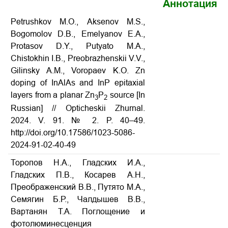
Аннотация
Petrushkov M.
О
., Aksenov M.S.,
Bogomolov D.B., Emelyanov E.A.,
Protasov D.Y., Putyato M.A.,
Chistokhin I.B., Preobrazhenskii V.V.,
Gilinsky A.M., Voropaev K.O. Zn
doping of InAlAs and InP epitaxial
layers from a planar Zn
P
source [In
3
2
Russian] // Opticheskii Zhurnal.
2024. V. 91. № 2. P. 40–49.
http://doi.org/10.17586/1023-5086-
2024-91-02-40-49
Торопов Н.А., Гладских И.А.,
Гладских П.В., Косарев А.Н.,
Преображенский В.В., Путято М.А.,
Семягин Б.Р., Чалдышев В.В.,
Вартанян Т.А. Поглощение и
фотолюминесценция