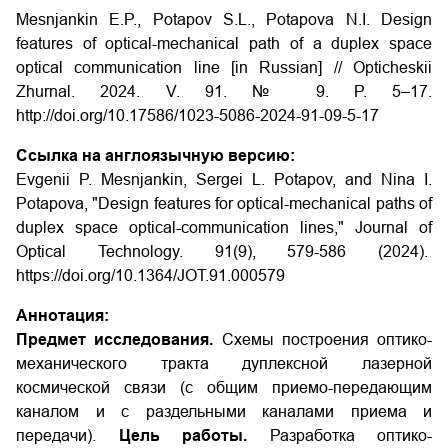
Mesnjankin E.P., Potapov S.L., Potapova N.I. Design
features of optical-mechanical path of a duplex space
optical communication line [in Russian] // Opticheskii
Zhurnal. 2024. V. 91. № 9. P. 5–17.
http://doi.org/10.17586/1023-5086-2024-91-09-5-17
Ссылка на англоязычную версию:
Evgenii P. Mesnjankin, Sergei L. Potapov, and Nina I.
Potapova, "Design features for optical-mechanical paths of
duplex space optical-communication lines," Journal of
Optical Technology. 91(9), 579-586 (2024).
https://doi.org/10.1364/JOT.91.000579
Аннотация:
Предмет исследования.
Схемы построения оптико-
механического тракта дуплексной лазерной
космической связи (с общим приемо-передающим
каналом и с раздельными каналами приема и
передачи).
Цель работы.
Разработка оптико-