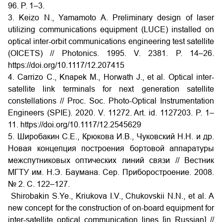
96. P. 1–3.
3. Keizo N., Yamamoto A. Preliminary design of laser
utilizing communications equipment (LUCE) installed on
optical inter-orbit communications engineering test satellite
(OICETS) // Photonics. 1995. V. 2381. P. 14–26.
https://doi.org/10.1117/12.207415
4. Carrizo C., Knapek M., Horwath J., et al. Optical inter-
satellite link terminals for next generation satellite
constellations // Proc. Soc. Photo-Optical Instrumentation
Engineers (SPIE). 2020. V. 11272. Art. id. 1127203. P. 1–
11. https://doi.org/10.1117/12.2545629
5. Широбакин С.Е., Крюкова И.В., Чуковский Н.Н. и др.
Новая концепция построения бортовой аппаратуры
межспутниковых оптических линий связи // Вестник
МГТУ им. Н.Э. Баумана. Сер. Приборостроение. 2008.
№ 2. С. 122–127.
Shirobakin S.Ye., Kriukova I.V., Chukovskii N.N., et al. A
new concept for the construction of on-board equipment for
inter-satellite optical communication lines [in Russian] //