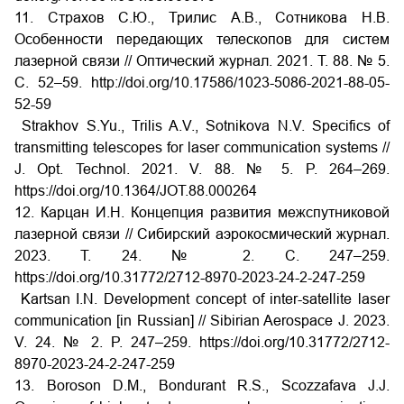
11. Страхов С.Ю., Трилис А.В., Сотникова Н.В.
Особенности передающих телескопов для систем
лазерной связи // Оптический журнал. 2021. Т. 88. № 5.
С. 52–59. http://doi.org/10.17586/1023-5086-2021-88-05-
52-59
Strakhov S.Yu., Trilis A.V., Sotnikova N.V. Specifics of
transmitting telescopes for laser communication systems //
J. Opt. Technol. 2021. V. 88. № 5. P. 264–269.
https://doi.org/10.1364/JOT.88.000264
12. Карцан И.Н. Концепция развития межспутниковой
лазерной связи // Сибирский аэрокосмический журнал.
2023. Т. 24. № 2. С. 247–259.
https://doi.org/10.31772/2712-8970-2023-24-2-247-259
Kartsan I.N. Development concept of inter-satellite laser
communication [in Russian] // Sibirian Aerospace J. 2023.
V. 24. № 2. P. 247–259. https://doi.org/10.31772/2712-
8970-2023-24-2-247-259
13. Boroson D.M., Bondurant R.S., Scozzafava J.J.