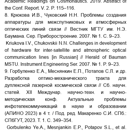
Academic Readings on Cosmonautics. 2019. Abstract of
the Conf. Report. V. 2. P. 115–116.
8. Крюкова И.В., Чуковский Н.Н. Проблемы создания
аппаратуры для межспутниковых и атмосферных
оптических линий связи // Вестник МГТУ им. Н.Э.
Баумана. Сер. Приборостроение. 2007. № 1. С. 9–23.
Kriukova I.V., Chukovskii N.N. Challenges in development
of hardware for inter-satellite and atmospheric optical
communication lines [in Russian] // Herald of Bauman
MSTU. Instrument Engineering Ser. 2007. № 1. P. 9–23.
9. Горбуленко Е.А., Меснянкин Е.П., Потапов C.Л. и др.
Разработка оптико-механического тракта для
дуплексной лазерной космической связи // Сб. научн.
статей. XII Междунар. научно-техн. и научно-
методическая конф. Актуальные проблемы
инфотелекоммуникаций в науке и образовании
(АПИНО 2023) в 4 т. / Под. ред. Макаренко С.И. СПб.:
СПбГУТ, 2023. Т. 1. С. 349–354.
Gorbulenko Ye.A., Mesnjankin E.P., Potapov S.L., et al.