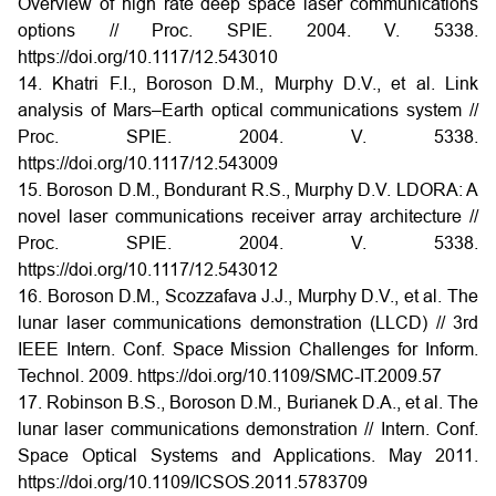
Overview of high rate deep space laser communications
options // Proc. SPIE. 2004. V. 5338.
https://doi.org/10.1117/12.543010
14. Khatri F.I., Boroson D.M., Murphy D.V., et al. Link
analysis of Mars–Earth optical communications system //
Proc. SPIE. 2004. V. 5338.
https://doi.org/10.1117/12.543009
15. Boroson D.M., Bondurant R.S., Murphy D.V. LDORA: A
novel laser communications receiver array architecture //
Proc. SPIE. 2004. V. 5338.
https://doi.org/10.1117/12.543012
16. Boroson D.M., Scozzafava J.J., Murphy D.V., et al. The
lunar laser communications demonstration (LLCD) // 3rd
IEEE Intern. Conf. Space Mission Challenges for Inform.
Technol. 2009. https://doi.org/10.1109/SMC-IT.2009.57
17. Robinson B.S., Boroson D.M., Burianek D.A., et al. The
lunar laser communications demonstration // Intern. Conf.
Space Optical Systems and Applications. May 2011.
https://doi.org/10.1109/ICSOS.2011.5783709