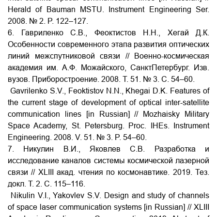
Herald of Bauman MSTU. Instrument Engineering Ser.
2008. № 2. P. 122–127.
6. Гавриленко С.В., Феоктистов Н.Н., Хегай Д.К.
Особенности современного этапа развития оптических
линий межспутниковой связи // Военно-космическая
академия им. А.Ф. Можайского, СанктПетербург. Изв.
вузов. Приборостроение. 2008. Т. 51. № 3. С. 54–60.
Gavrilenko S.V., Feoktistov N.N., Khegai D.K. Features of
the current stage of development of optical inter-satellite
communication lines [in Russian] // Mozhaisky Military
Space Academy, St. Petersburg. Proc. IHEs. Instrument
Engineering. 2008. V. 51. № 3. P. 54–60.
7. Никулин В.И., Яковлев С.В. Разработка и
исследование каналов системы космической лазерной
связи // XLIII акад. чтения по космонавтике. 2019. Тез.
докл. Т. 2. С. 115–116.
Nikulin V.I., Yakovlev S.V. Design and study of channels
of space laser communication systems [in Russian] // XLIII