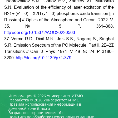
Bobrovnikov S.M., Gorlov E.V., Zharkov V.I., Murashko
S.N. Evaluation of the efficiency of laser excitation of the
B2Σ+ (v′ = 0) – X2Π (v″ = 0) phosphorus oxide transition [in
Russian] // Optics of the Atmosphere and Ocean. 2022. V.
35. № 5. P. 361–368.
http://doi.org/10.15372/AOO20220503
37. Verma R.D., Dixit M.N., Jois S.S., Nagaraj S., Singhal
S.R. Emission Spectrum of the PO Molecule. Part II. 2Σ–2Σ
Transitions // Can. J. Phys. 1971. V. 49. № 24. P. 3180–
3200.
http://doi.org/10.1139/p71-379
Информация © 2026 Университет ИТМО
Разработка © 2026 Университет ИТМО
Правила использования информации в
доменной зоне itmo.ru
Возрастное ограничение: 16+
Политика по обработке Персональных данных