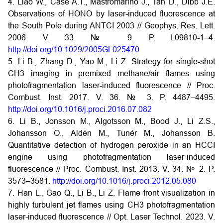
4. Liao W., Case A.T., Mastromarino J., Tan D., Dibb J.E.
Observations of HONO by laser-induced fluorescence at
the South Pole during ANTCI 2003 // Geophys. Res. Lett.
2006. V. 33. № 9. P. L09810-1–4.
http://doi.org/10.1029/2005GL025470
5. Li B., Zhang D., Yao M., Li Z. Strategy for single-shot
CH3 imaging in premixed methane/air flames using
photofragmentation laser-induced fluorescence // Proc.
Combust. Inst. 2017. V. 36. № 3. P. 4487–4495.
http://doi.org/10.1016/j.proci.2016.07.082
6. Li B., Jonsson M., Algotsson M., Bood J., Li Z.S.,
Johansson O., Aldén M., Tunér M., Johansson B.
Quantitative detection of hydrogen peroxide in an HCCI
engine using photofragmentation laser-induced
fluorescence // Proc. Combust. Inst. 2013. V. 34. № 2. P.
3573–3581.
http://doi.org/10.1016/j.proci.2012.05.080
7. Han L., Gao Q., Li B., Li Z. Flame front visualization in
highly turbulent jet flames using CH3 photofragmentation
laser-induced fluorescence // Opt. Laser Technol. 2023. V.