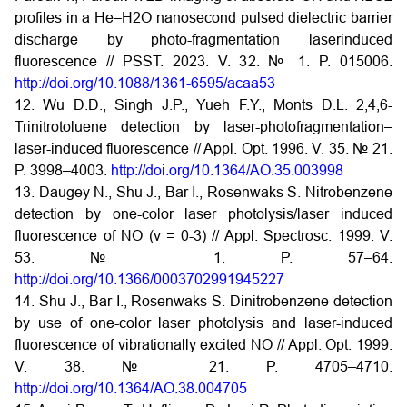
profiles in a He–H2O nanosecond pulsed dielectric barrier
discharge by photo-fragmentation laserinduced
fluorescence // PSST. 2023. V. 32. № 1. P. 015006.
http://doi.org/10.1088/1361-6595/acaa53
12. Wu D.D., Singh J.P., Yueh F.Y., Monts D.L. 2,4,6-
Trinitrotoluene detection by laser-photofragmentation–
laser-induced fluorescence // Appl. Opt. 1996. V. 35. № 21.
P. 3998–4003.
http://doi.org/10.1364/AO.35.003998
13. Daugey N., Shu J., Bar I., Rosenwaks S. Nitrobenzene
detection by one-color laser photolysis/laser induced
fluorescence of NO (v = 0-3) // Appl. Spectrosc. 1999. V.
53. № 1. P. 57–64.
http://doi.org/10.1366/0003702991945227
14. Shu J., Bar I., Rosenwaks S. Dinitrobenzene detection
by use of one-color laser photolysis and laser-induced
fluorescence of vibrationally excited NO // Appl. Opt. 1999.
V. 38. № 21. P. 4705–4710.
http://doi.org/10.1364/AO.38.004705