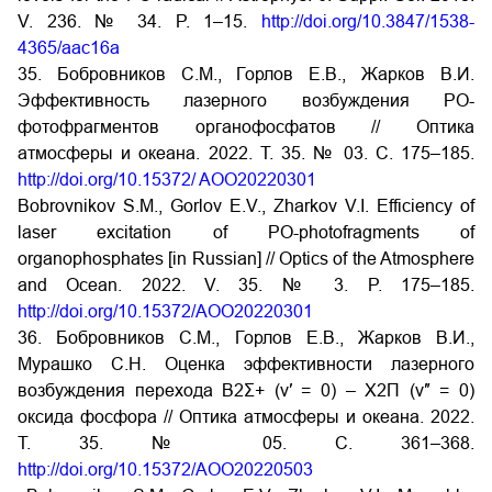
V. 236. № 34. P. 1–15.
http://doi.org/10.3847/1538-
4365/aac16a
35. Бобровников С.М., Горлов Е.В., Жарков В.И.
Эффективность лазерного возбуждения PO-
фотофрагментов органофосфатов // Оптика
атмосферы и океана. 2022. Т. 35. № 03. С. 175–185.
http://doi.org/10.15372/ AOO20220301
Bobrovnikov S.M., Gorlov E.V., Zharkov V.I. Efficiency of
laser excitation of PO-photofragments of
organophosphates [in Russian] // Optics of the Atmosphere
and Ocean. 2022. V. 35. № 3. P. 175–185.
http://doi.org/10.15372/AOO20220301
36. Бобровников С.М., Горлов Е.В., Жарков В.И.,
Мурашко С.Н. Оценка эффективности лазерного
возбуждения перехода B2Σ+ (v′ = 0) – X2Π (v″ = 0)
оксида фосфора // Оптика атмосферы и океана. 2022.
Т. 35. № 05. С. 361–368.
http://doi.org/10.15372/AOO20220503