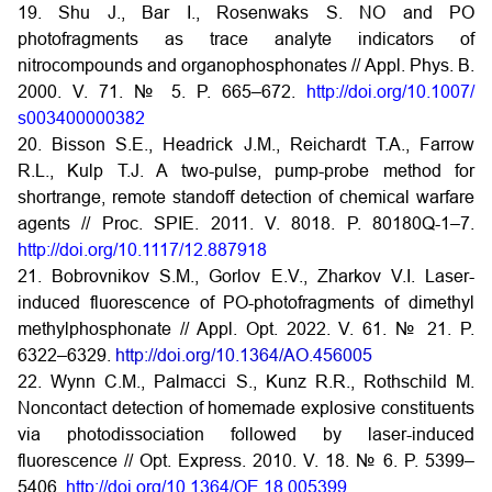
19. Shu J., Bar I., Rosenwaks S. NO and PO
photofragments as trace analyte indicators of
nitrocompounds and organophosphonates // Appl. Phys. B.
2000. V. 71. № 5. P. 665–672.
http://doi.org/10.1007/
s003400000382
20. Bisson S.E., Headrick J.M., Reichardt T.A., Farrow
R.L., Kulp T.J. A two-pulse, pump-probe method for
shortrange, remote standoff detection of chemical warfare
agents // Proc. SPIE. 2011. V. 8018. P. 80180Q-1–7.
http://doi.org/10.1117/12.887918
21. Bobrovnikov S.M., Gorlov E.V., Zharkov V.I. Laser-
induced fluorescence of PO-photofragments of dimethyl
methylphosphonate // Appl. Opt. 2022. V. 61. № 21. P.
6322–6329.
http://doi.org/10.1364/AO.456005
22. Wynn C.M., Palmacci S., Kunz R.R., Rothschild M.
Noncontact detection of homemade explosive constituents
via photodissociation followed by laser-induced
fluorescence // Opt. Express. 2010. V. 18. № 6. P. 5399–
5406.
http://doi.org/10.1364/OE.18.005399