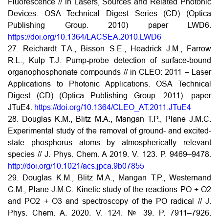
Fluorescence // in Lasers, Sources and Related Photonic
Devices. OSA Technical Digest Series (CD) (Optica
Publishing Group. 2010) paper LWD6.
https://doi.org/10.1364/LACSEA.2010.LWD6
27. Reichardt T.A., Bisson S.E., Headrick J.M., Farrow
R.L., Kulp T.J. Pump-probe detection of surface-bound
organophosphonate compounds // in CLEO: 2011 – Laser
Applications to Photonic Applications. OSA Technical
Digest (CD) (Optica Publishing Group. 2011). paper
JTuE4.
https://doi.org/10.1364/CLEO_AT.2011.JTuE4
28. Douglas K.M., Blitz M.A., Mangan T.P., Plane J.M.C.
Experimental study of the removal of ground- and excited-
state phosphorus atoms by atmospherically relevant
species // J. Phys. Chem. A 2019. V. 123. P. 9469–9478.
http://doi.org/10.1021/acs.jpca.9b07855
29. Douglas K.M., Blitz M.A., Mangan T.P., Westernand
C.M., Plane J.M.C. Kinetic study of the reactions PO + O2
and PO2 + O3 and spectroscopy of the PO radical // J.
Phys. Chem. A. 2020. V. 124. № 39. P. 7911–7926.