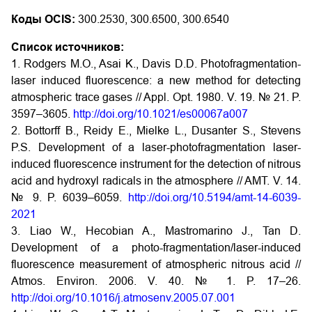
Коды OCIS:
300.2530, 300.6500, 300.6540
Список источников:
1. Rodgers M.O., Asai K., Davis D.D. Photofragmentation-
laser induced fluorescence: a new method for detecting
atmospheric trace gases // Appl. Opt. 1980. V. 19. № 21. P.
3597–3605.
http://doi.org/10.1021/es00067a007
2. Bottorff B., Reidy E., Mielke L., Dusanter S., Stevens
P.S. Development of a laser-photofragmentation laser-
induced fluorescence instrument for the detection of nitrous
acid and hydroxyl radicals in the atmosphere // AMT. V. 14.
№ 9. P. 6039–6059.
http://doi.org/10.5194/amt-14-6039-
2021
3. Liao W., Hecobian A., Mastromarino J., Tan D.
Development of a photo-fragmentation/laser-induced
fluorescence measurement of atmospheric nitrous acid //
Atmos. Environ. 2006. V. 40. № 1. P. 17–26.
http://doi.org/10.1016/j.atmosenv.2005.07.001