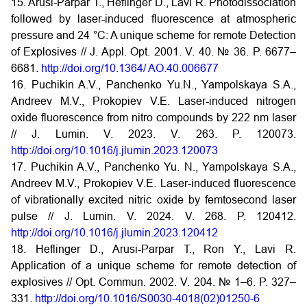
15. Arusi-Parpar T., Heflinger D., Lavi R. Photodissociation
followed by laser-induced fluorescence at atmospheric
pressure and 24 °C: A unique scheme for remote Detection
of Explosives // J. Appl. Opt. 2001. V. 40. № 36. P. 6677–
6681.
http://doi.org/10.1364/ AO.40.006677
16. Puchikin A.V., Panchenko Yu.N., Yampolskaya S.A.,
Andreev M.V., Prokopiev V.E. Laser-induced nitrogen
oxide fluorescence from nitro compounds by 222 nm laser
// J. Lumin. V. 2023. V. 263. P. 120073.
http://doi.org/10.1016/j.jlumin.2023.120073
17. Puchikin A.V., Panchenko Yu. N., Yampolskaya S.A.,
Andreev M.V., Prokopiev V.E. Laser-induced fluorescence
of vibrationally excited nitric oxide by femtosecond laser
pulse // J. Lumin. V. 2024. V. 268. P. 120412.
http://doi.org/10.1016/j.jlumin.2023.120412
18. Heflinger D., Arusi-Parpar T., Ron Y., Lavi R.
Application of a unique scheme for remote detection of
explosives // Opt. Commun. 2002. V. 204. № 1–6. P. 327–
331.
http://doi.org/10.1016/S0030-4018(02)01250-6