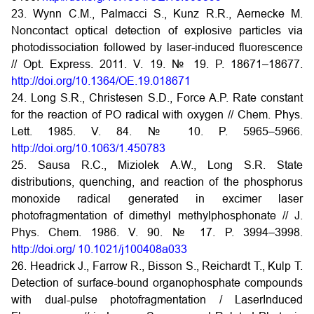
23. Wynn C.M., Palmacci S., Kunz R.R., Aernecke M.
Noncontact optical detection of explosive particles via
photodissociation followed by laser-induced fluorescence
// Opt. Express. 2011. V. 19. № 19. P. 18671–18677.
http://doi.org/10.1364/OE.19.018671
24. Long S.R., Christesen S.D., Force A.P. Rate constant
for the reaction of PO radical with oxygen // Chem. Phys.
Lett. 1985. V. 84. № 10. P. 5965–5966.
http://doi.org/10.1063/1.450783
25. Sausa R.C., Miziolek A.W., Long S.R. State
distributions, quenching, and reaction of the phosphorus
monoxide radical generated in excimer laser
photofragmentation of dimethyl methylphosphonate // J.
Phys. Chem. 1986. V. 90. № 17. P. 3994–3998.
http://doi.org/ 10.1021/j100408a033
26. Headrick J., Farrow R., Bisson S., Reichardt T., Kulp T.
Detection of surface-bound organophosphate compounds
with dual-pulse photofragmentation / LaserInduced