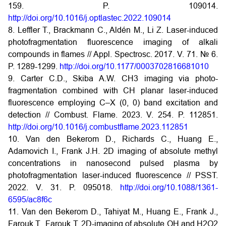
159. P. 109014.
http://doi.org/10.1016/j.optlastec.2022.109014
8. Leffler T., Brackmann C., Aldén M., Li Z. Laser-induced
photofragmentation fluorescence imaging of alkali
compounds in flames // Appl. Spectrosc. 2017. V. 71. № 6.
P. 1289-1299.
http://doi.org/10.1177/0003702816681010
9. Carter C.D., Skiba A.W. CH3 imaging via photo-
fragmentation combined with CH planar laser-induced
fluorescence employing C–X (0, 0) band excitation and
detection // Combust. Flame. 2023. V. 254. P. 112851.
http://doi.org/10.1016/j.combustflame.2023.112851
10. Van den Bekerom D., Richards C., Huang E.,
Adamovich I., Frank J.H. 2D imaging of absolute methyl
concentrations in nanosecond pulsed plasma by
photofragmentation laser-induced fluorescence // PSST.
2022. V. 31. P. 095018.
http://doi.org/10.1088/1361-
6595/ac8f6c
11. Van den Bekerom D., Tahiyat M., Huang E., Frank J.,
Farouk T., Farouk T. 2D-imaging of absolute OH and H2O2