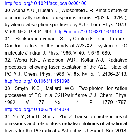
http://doi.org/10.1021/acs.jpca.0c06106
30. Acuna A.U., Husain D., Wiesenfeld J.R. Kinetic study of
electronically excited phosphorus atoms, P(32DJ, 32PJ),
by atomic absorption spectroscopy // J. Chem. Phys. 1973.
V. 58. № 2. P. 494–499.
http://doi.org/10.1063/1.1679140
31. Sankaranarayanan S. γ-Centroids and Franck–
Condon factors for the bands of A2Σ-X2Π system of PO
molecule // Indian J. Phys. 1966. V. 40. P. 678–680.
32. Wong K.N., Anderson W.R., Kotlar A.J. Radiative
processes following laser excitation of the A2Σ+ state of
PO // J. Chem. Phys. 1986. V. 85. № 5. P. 2406–2413.
http://doi.org/10.1063/1.451096
33. Smyth K.C., Mallard W.G. Two-photon ionization
processes of PO in a C2H2/air flame // J. Chem. Phys.
1982. V. 77. № 4. P. 1779–1787.
http://doi.org/10.1063/1.444074
34. Yin Y., Shi D., Sun J., Zhu Z. Transition probabilities of
emissions and rotationless radiative lifetimes of vibrational
levels for the PO radical // Astrophys. J. Suppl. Ser. 2018.