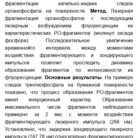
фрагментации капельно-жидких следов
органофосфата на поверхности.
Метод.
Лазерная
фрагментация органофосфатов с последующим
лазерным возбуждением флуоресценции их
характеристических PO-фрагментов (молекул оксида
фосфора). Последовательное увеличение
временно#го интервала между моментами
воздействия фрагментирующего и зондирующего
импульсов позволит проследить динамику
образования фрагментов по интенсивности их
флуоресценции.
Основные результаты.
На примере
следов триэтилфосфата на бумажной поверхности
показано, что процесс образования PO-фрагментов
имеет инерционный характер. Образование
максимального числа фрагментов наблюдается
примерно за 2 мкс с момента воздействия
фрагментирующего лазерного импульса (266 нм).
Установлено, что задержка зондирующего лазерного
импульса (247,78 нм) относительно фрагментирующего