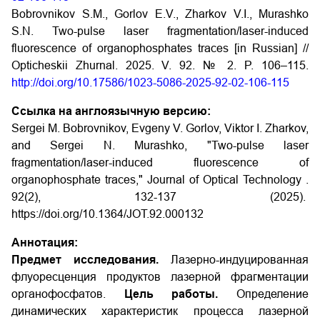
Bobrovnikov S.M., Gorlov E.V., Zharkov V.I., Murashko
S.N. Two-pulse laser fragmentation/laser-induced
fluorescence of organophosphates traces [in Russian] //
Opticheskii Zhurnal. 2025. V. 92. № 2. P. 106–115.
http://doi.org/10.17586/1023-5086-2025-92-02-106-115
Ссылка на англоязычную версию:
Sergei M. Bobrovnikov, Evgeny V. Gorlov, Viktor I. Zharkov,
and Sergei N. Murashko, "Two-pulse laser
fragmentation/laser-induced fluorescence of
organophosphate traces," Journal of Optical Technology .
92(2), 132-137 (2025).
https://doi.org/10.1364/JOT.92.000132
Аннотация:
Предмет исследования.
Лазерно-индуцированная
флуоресценция продуктов лазерной фрагментации
органофосфатов.
Цель работы.
Определение
динамических характеристик процесса лазерной