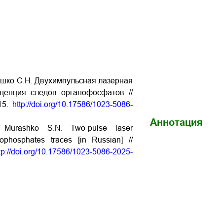
рашко С.Н. Двухимпульсная лазерная
ценция следов органофосфатов //
15.
http://doi.org/10.17586/1023-5086-
Аннотация
, Murashko S.N. Two-pulse laser
nophosphates traces [in Russian] //
tp://doi.org/10.17586/1023-5086-2025-