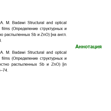
A. M. Badawi Structural and optical
in films (Определение структурных и
но распыленных Sb и ZnO) [на англ.
4.
Аннотация
A. M. Badawi Structural and optical
in films (Определение структурных и
естно распыленных Sb и ZnO) [in
3–74.