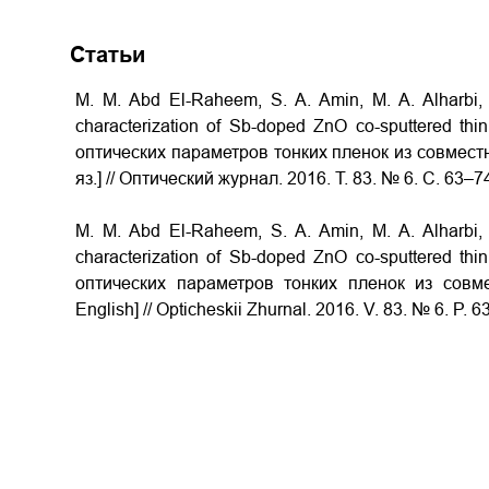
Статьи
M. M. Abd El-Raheem, S. A. Amin, M. A. Alharbi, 
characterization of Sb-doped ZnO co-sputtered th
оптических параметров тонких пленок из совмест
яз.] // Оптический журнал. 2016. Т. 83. № 6. С. 63–7
M. M. Abd El-Raheem, S. A. Amin, M. A. Alharbi, 
characterization of Sb-doped ZnO co-sputtered th
оптических параметров тонких пленок из совм
English] // Opticheskii Zhurnal. 2016. V. 83. № 6. P. 6