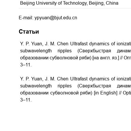
Beijing University of Technology, Beijing, China
E-mail: ypyuan@bjut.edu.cn
Статьи
Y. P. Yuan, J. M. Chen Ultrafast dynamics of ionizat
subwavelength ripples (Сверхбыстрая дин
образовании субволновой ряби) [на англ. яз.] // Оп
3–11.
Y. P. Yuan, J. M. Chen Ultrafast dynamics of ionizat
subwavelength ripples (Сверхбыстрая дин
образовании субволновой ряби) [in English] // Opti
3–11.