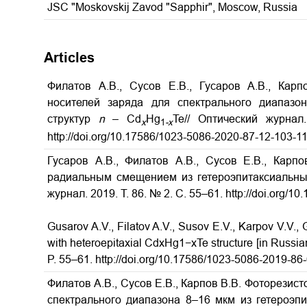
JSC "Moskovskij Zavod "Sapphir", Moscow, Russia
Articles
Филатов А.В., Сусов Е.В., Гусаров А.В., Кар
носителей заряда для спектрального диапазо
структур
n
– Cd
Hg
Te// Оптический журнал
x
1
-
x
http://doi.org/10.17586/1023-5086-2020-87-12-103-1
Гусаров А.В., Филатов А.В., Сусов Е.В., Карп
радиальным смещением из гетероэпитаксиальн
журнал. 2019. Т. 86. № 2. С. 55–61. http://doi.org/
Gusarov A.V., Filatov A.V., Susov E.V., Karpov V.V., 
with heteroepitaxial CdxHg1−xTe structure
[in Russian
P. 55–61. http://doi.org/10.17586/1023-5086-2019-86
Филатов А.В., Сусов Е.В., Карпов В.В. Фоторезис
спектрального диапазона 8–16 мкм из гетероэп