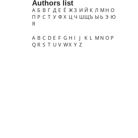
Authors list
А
Б
В
Г
Д
Е
Ё
Ж
З
И
Й
К
Л
М
Н
О
П
Р
С
Т
У
Ф
Х
Ц
Ч
Ш
Щ
Ъ
Ы
Ь
Э
Ю
Я
A
B
C
D
E
F
G
H
I
J
K
L
M
N
O
P
Q
R
S
T
U
V
W
X
Y
Z