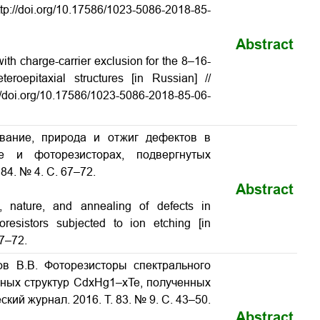
p://doi.org/10.17586/1023-5086-2018-85-
Abstract
with charge-carrier exclusion for the 8–16-
eroepitaxial structures
[in Russian] //
p://doi.org/10.17586/1023-5086-2018-85-06-
ование, природа и отжиг дефектов в
Te и фоторезисторах, подвергнутых
 84. № 4. С. 67–72.
Abstract
, nature, and annealing of defects in
toresistors subjected to ion etching
[in
67–72.
пов В.В. Фоторезисторы спектрального
ьных структур CdxHg1–xTe, полученных
еский журнал. 2016. Т. 83. № 9. С. 43–50.
Abstract