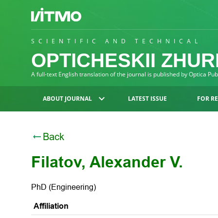
SCIENTIFIC AND TECHNICAL
OPTICHESKII ZHU
A full-text English translation of the journal is published by Optica Pu
ABOUT JOURNAL
LATEST ISSUE
FOR R
Back
Filatov, Alexander V.
PhD (Engineering)
Affiliation