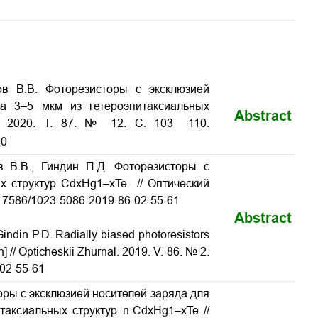
пов В.В. Фоторезисторы с эксклюзией
на 3–5 мкм из гетероэпитаксиальных
Abstract
. 2020. Т. 87. № 12. С. 103
–110.
10
ов В.В., Гиндин П.Д. Фоторезисторы с
ых структур CdxHg1–xTe
// Оптический
10.17586/1023-5086-2019-86-02-55-61
Abstract
Gindin P.D. Radially biased photoresistors
] // Opticheskii Zhurnal.
2019. V. 86. № 2.
-02-55-61
торы с эксклюзией носителей заряда для
итаксиальных структур n-CdxHg1–xTe
//