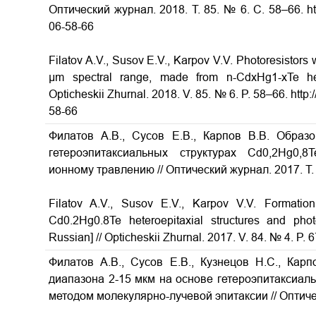
Оптический журнал. 2018. Т. 85. № 6. С. 58–66. htt
06-58-66
Filatov A.V., Susov E.V., Karpov V.V. Photoresistors 
μm spectral range, made from n-CdxHg1-xTe het
Opticheskii Zhurnal. 2018. V. 85. № 6. P. 58–66. htt
58-66
Филатов А.В., Сусов Е.В., Карпов В.В. Образ
гетероэпитаксиальных структурах Cd0,2Hg0,8
ионному травлению
// Оптический журнал. 2017. Т.
Filatov A.V., Susov E.V., Karpov V.V.
Formation
Cd0.2Hg0.8Te heteroepitaxial structures and pho
Russian] // Opticheskii Zhurnal. 2017. V. 84. № 4. P. 
Филатов А.В., Сусов Е.В., Кузнецов Н.С., Кар
диапазона 2-15 мкм на основе гетероэпитаксиал
методом молекулярно-лучевой эпитаксии
// Оптич