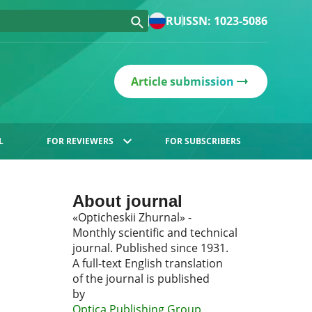
RU
ISSN: 1023-5086
Article submission
L
FOR REVIEWERS
FOR SUBSCRIBERS
About journal
«Opticheskii Zhurnal» -
Monthly scientific and technical
journal. Published since 1931.
A full-text English translation
of the journal is published
by
Optica Publishing Group