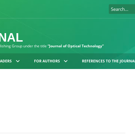
RNAL
blishing Group under the title
“Journal of Optical Technology”
EADERS
FOR AUTHORS
REFERENCES TO THE JOURNA