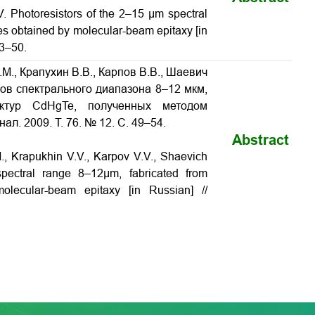
V.
Photoresistors of the 2–15 μm spectral
es obtained by molecular-beam epitaxy
[in
43–50.
.М., Крапухин В.В., Карпов В.В., Шаевич
ов спектрального диапазона 8–12 мкм,
уктур CdHgTe, полученных методом
л. 2009. Т. 76. № 12. С. 49–54.
Abstract
., Krapukhin V.V., Karpov V.V., Shaevich
 spectral range 8–12μm, fabricated from
olecular-beam epitaxy [in Russian] //