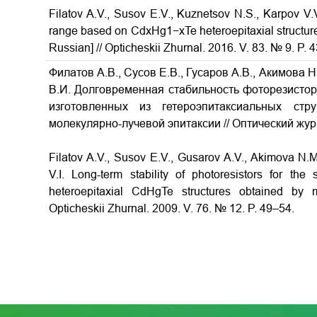
Filatov A.V., Susov E.V., Kuznetsov N.S., Karpov V.
range based on CdxHg1−xTe heteroepitaxial structur
Russian] // Opticheskii Zhurnal. 2016. V. 83. № 9. P. 
Филатов А.В., Сусов Е.В., Гусаров А.В., Акимова Н
В.И. Долговременная стабильность фоторезистор
изготовленных из гетероэпитаксиальных стр
молекулярно-лучевой эпитаксии // Оптический журна
Filatov A.V., Susov E.V., Gusarov A.V., Akimova N.M
V.I. Long-term stability of photoresistors for the
heteroepitaxial CdHgTe structures obtained by m
Opticheskii Zhurnal. 2009. V. 76. № 12. P. 49–54.