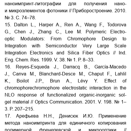
наноимпринт-литографии для получения нано-
и микроэлементов фотоники // Приборостроение. 2010.
№ 3. С. 74–78.
15. Dalton L., Harper A., Ren A., Wang F., Todorova
G., Chen J., Zhang C., Lee M. Polymeric Electro-
optic Modulators: From Chromophore Design to
Integration with Semiconductor Very Large Scale
Integration Electronics and Silica Fiber Optics // Ind.
Eng. Chem. Res. 1999. V. 38. № 1. Р. 8–33.
16. Reyes-Esqueda J., Darracq B., García-Macedo
J., Canva M., Blanchard-Desce M., Chaput F., Lahlil
K., Boilot J.P., Brun A., Lévy Y. Effect of
chromophorechromophore electrostatic interaction in the
NLO response of functionalized organic-inorganic sol-
gel material // Optics Communication. 2001. V. 198. № 1–
3. P. 207–215.
17. Арефьева Н.Н., Денисюк И.Ю. Применение
метода наноимпринта для единичного копирования
полимерной френелевской и микрооптики //