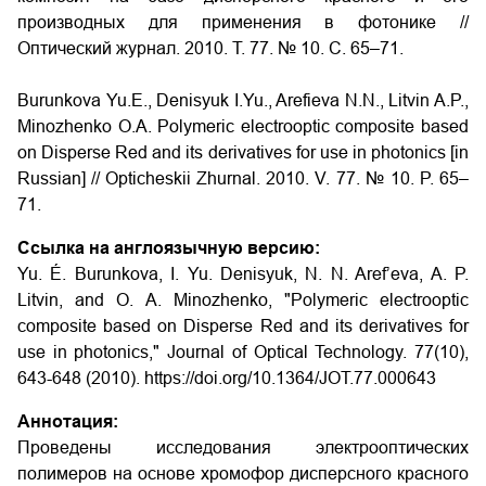
производных для применения в фотонике //
Оптический журнал. 2010. Т. 77. № 10. С. 65–71.
Burunkova Yu.E., Denisyuk I.Yu., Arefieva N.N., Litvin A.P.,
Minozhenko O.A. Polymeric electrooptic composite based
on Disperse Red and its derivatives for use in photonics [in
Russian] // Opticheskii Zhurnal. 2010. V. 77. № 10. P. 65–
71.
Ссылка на англоязычную версию:
Yu. É. Burunkova, I. Yu. Denisyuk, N. N. Aref’eva, A. P.
Litvin, and O. A. Minozhenko, "Polymeric electrooptic
composite based on Disperse Red and its derivatives for
use in photonics," Journal of Optical Technology. 77(10),
643-648 (2010). https://doi.org/10.1364/JOT.77.000643
Аннотация:
Проведены исследования электрооптических
полимеров на основе хромофор дисперсного красного