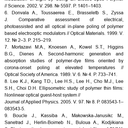
// Science. 2002. V. 298. № 5597. Р. 1401–1403.
6. Donvala A., Toussaerea E., Brasseletb S., Zyssa
J. Comparative assessment of electrical,
photoassisted and all optical in-plane poling of polymer
based electrooptic modulators // Optical Materials. 1999. V.
12. № 2–3. P. 215–219.
7. Mortazavi M.A., Knoesen A., Kowel S.T., Higgins
B.G., Dienes A. Second-harmonic generation and
absorption studies of polymer-dye films oriented by
corona-onset poling at elevated temperatures //
Optical Society of America. 1989. V. 6. № 4. Р. 733–741.
8. Lee K.J., Kang T.D., Lee H.S., Lee H., Cho M.J., Lee
S.H., Choi D.H. Ellipsometric study of polymer thin films:
Nonlinear optical guest-host system //
Journal оf Applied Physics. 2005. V. 97. № 8. Р. 083543-1–
083543-5.
9. Boucle J., Kassiba A., Makowska-Janusikc M.,
Sanetrad J., Herlin-Boimeb N., Buloua A., Kodjikiana