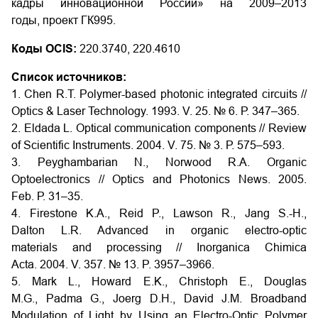
кадры инновационной России» на 2009–2013
годы, проект ГК995.
Коды OCIS:
220.3740, 220.4610
Список источников:
1. Chen R.T. Polymer-based photonic integrated circuits //
Optics & Laser Technology. 1993. V. 25. № 6. Р. 347–365.
2. Eldada L. Optical communication components // Review
оf Scientific Instruments. 2004. V. 75. № 3. Р. 575–593.
3. Peyghambarian N., Norwood R.A. Organic
Optoelectronics // Optics and Photonics News. 2005.
Feb. Р. 31–35.
4. Firestone K.A., Reid P., Lawson R., Jang S.-H.,
Dalton L.R. Advanced in organic electro-optic
materials and processing // Inorganica Chimica
Acta. 2004. V. 357. № 13. P. 3957–3966.
5. Mark L., Howard E.K., Christoph E., Douglas
M.G., Padma G., Joerg D.H., David J.M. Broadband
Modulation of Light by Using an Electro-Optic Polymer