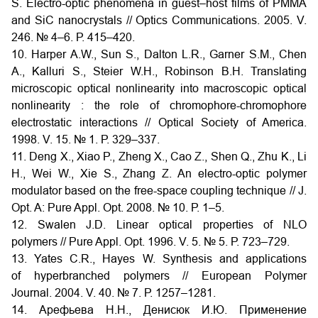
S. Electro-optic phenomena in guest–host films of PMMA
and SiC nanocrystals // Optics Communications. 2005. V.
246. № 4–6. Р. 415–420.
10. Harper A.W., Sun S., Dalton L.R., Garner S.M., Chen
A., Kalluri S., Steier W.H., Robinson B.H. Translating
microscopic optical nonlinearity into macroscopic optical
nonlinearity : the role of chromophore-chromophore
electrostatic interactions // Optical Society of America.
1998. V. 15. № 1. Р. 329–337.
11. Deng X., Xiao P., Zheng X., Cao Z., Shen Q., Zhu K., Li
H., Wei W., Xie S., Zhang Z. An electro-optic polymer
modulator based on the free-space coupling technique // J.
Opt. A: Pure Appl. Opt. 2008. № 10. Р. 1–5.
12. Swalen J.D. Linear optical properties of NLO
polymers // Pure Appl. Opt. 1996. V. 5. № 5. Р. 723–729.
13. Yates C.R., Hayes W. Synthesis and applications
of hyperbranched polymers // European Polymer
Journal. 2004. V. 40. № 7. Р. 1257–1281.
14. Арефьева Н.Н., Денисюк И.Ю. Применение