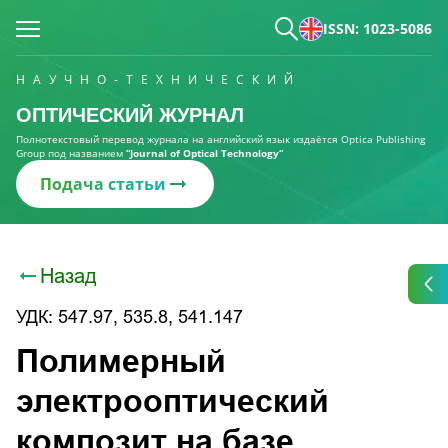
ISSN: 1023-5086
НАУЧНО-ТЕХНИЧЕСКИЙ
ОПТИЧЕСКИЙ ЖУРНАЛ
Полнотекстовый перевод журнала на английский язык издаётся Optica Publishing
Group под названием
“Journal of Optical Technology“
Подача статьи
Назад
УДК: 547.97, 535.8, 541.147
Полимерный
электрооптический
композит на базе