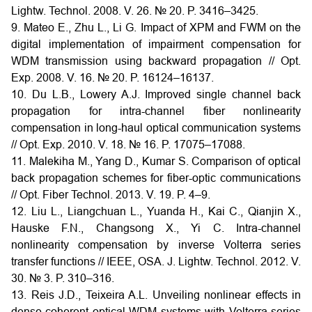
Lightw. Technol. 2008. V. 26. № 20. P. 3416–3425.
9. Mateo E., Zhu L., Li G. Impact of XPM and FWM on the
digital implementation of impairment compensation for
WDM transmission using backward propagation // Opt.
Exp. 2008. V. 16. № 20. P. 16124–16137.
10. Du L.B., Lowery A.J. Improved single channel back
propagation for intra-channel fiber nonlinearity
compensation in long-haul optical communication systems
// Opt. Exp. 2010. V. 18. № 16. P. 17075–17088.
11. Malekiha M., Yang D., Kumar S. Comparison of optical
back propagation schemes for fiber-optic communications
// Opt. Fiber Technol. 2013. V. 19. P. 4–9.
12. Liu L., Liangchuan L., Yuanda H., Kai C., Qianjin X.,
Hauske F.N., Changsong X., Yi C. Intra-channel
nonlinearity compensation by inverse Volterra series
transfer functions // IEEE, OSA. J. Lightw. Technol. 2012. V.
30. № 3. P. 310–316.
13. Reis J.D., Teixeira A.L. Unveiling nonlinear effects in
dense coherent optical WDM systems with Volterra series