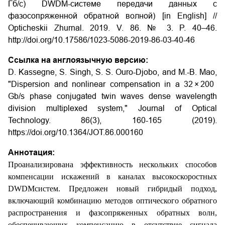
Гб/с) DWDM-системе передачи данных с
фазосопряженной обратной волной) [in English] //
Opticheskii Zhurnal. 2019. V. 86. № 3. P. 40–46.
http://doi.org/10.17586/1023-5086-2019-86-03-40-46
Ссылка на англоязычную версию:
D. Kassegne, S. Singh, S. S. Ouro-Djobo, and M.-B. Mao,
"Dispersion and nonlinear compensation in a 32 × 200
Gb/s phase conjugated twin waves dense wavelength
division multiplexed system," Journal of Optical
Technology. 86(3), 160-165 (2019).
https://doi.org/10.1364/JOT.86.000160
Аннотация:
Проанализирована эффективность нескольких способов
компенсации искажений в каналах высокоскоростных
DWDM­систем. Предложен новый гибридый подход,
включающий комбинацию методов оптического обратного
распространения и фазсопряженных обратных волн,
обеспечивающих компенсацию в отсутствие сигнала