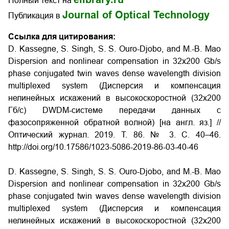
Полный текст на
Journal of Optical Technology
Публикация в
Ссылка для цитирования:
D. Kassegne, S. Singh, S. S. Ouro-Djobo, and M.-B. Mao
Dispersion and nonlinear compensation in 32х200 Gb/s
phase conjugated twin waves dense wavelength division
multiplexed system (Дисперсия и компенсация
нелинейных искажений в высокоскоростной (32х200
Гб/с) DWDM-системе передачи данных с
фазосопряженной обратной волной) [на англ. яз.] //
Оптический журнал. 2019. Т. 86. № 3. С. 40–46.
http://doi.org/10.17586/1023-5086-2019-86-03-40-46
D. Kassegne, S. Singh, S. S. Ouro-Djobo, and M.-B. Mao
Dispersion and nonlinear compensation in 32х200 Gb/s
phase conjugated twin waves dense wavelength division
multiplexed system (Дисперсия и компенсация
нелинейных искажений в высокоскоростной (32х200