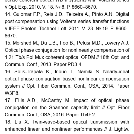
// Opt. Exp. 2010. V. 18. № 8. P. 8660–8670.
14. Guiomar F.P., Reis J.D., Teixeira A., Pinto A.N. Digital
post compensation using Volterra series transfer functions
// IEEE Photon. Technol. Lett. 2011. V. 23. № 19. P. 8660–
8670.
15. Morshed M., Du L.B., Foo B., Pelusi M.D., Lowery A.J.
Optical phase conjugation for nonlinearity compensation of
1.21-Tb/s Pol-Mux coherent optical OFDM // 18th Opt. and
Commun. Conf., 2013. Paper PD3-4.
16. Solis-Trapala K., Inoue T., Namiki S. Nearly-ideal
optical phase conjugation based nonlinear compensation
system // Opt. Fiber Commun. Conf., OSA, 2014. Paper
W3F.8.
17. Ellis A.D., McCarthy M. Impact of optical phase
conjugation on the Shannon capacity limit // Opt. Fiber
Commun. Conf., OSA, 2016. Paper Th4F.2.
18. Liu X. Twin-wave-based optical transmission with
enhanced linear and nonlinear performances // J. Lightw.