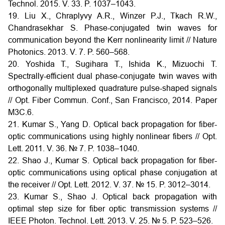
Technol. 2015. V. 33. P. 1037–1043.
19. Liu X., Chraplyvy A.R., Winzer P.J., Tkach R.W.,
Chandrasekhar S. Phase-conjugated twin waves for
communication beyond the Kerr nonlinearity limit // Nature
Photonics. 2013. V. 7. P. 560–568.
20. Yoshida T., Sugihara T., Ishida K., Mizuochi T.
Spectrally-efficient dual phase-conjugate twin waves with
orthogonally multiplexed quadrature pulse-shaped signals
// Opt. Fiber Commun. Conf., San Francisco, 2014. Paper
M3C.6.
21. Kumar S., Yang D. Optical back propagation for fiber-
optic communications using highly nonlinear fibers // Opt.
Lett. 2011. V. 36. № 7. P. 1038–1040.
22. Shao J., Kumar S. Optical back propagation for fiber-
optic communications using optical phase conjugation at
the receiver // Opt. Lett. 2012. V. 37. № 15. P. 3012–3014.
23. Kumar S., Shao J. Optical back propagation with
optimal step size for fiber optic transmission systems //
IEEE Photon. Technol. Lett. 2013. V. 25. № 5. P. 523–526.