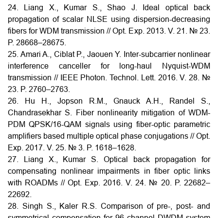
24. Liang X., Kumar S., Shao J. Ideal optical back
propagation of scalar NLSE using dispersion-decreasing
fibers for WDM transmission // Opt. Exp. 2013. V. 21. № 23.
P. 28668–28675.
25. Amari A., Ciblat P., Jaouen Y. Inter-subcarrier nonlinear
interference canceller for long-haul Nyquist-WDM
transmission // IEEE Photon. Technol. Lett. 2016. V. 28. №
23. P. 2760–2763.
26. Hu H., Jopson R.M., Gnauck A.H., Randel S.,
Chandrasekhar S. Fiber nonlinearity mitigation of WDM-
PDM QPSK/16-QAM signals using fiber-optic parametric
amplifiers based multiple optical phase conjugations // Opt.
Exp. 2017. V. 25. № 3. P. 1618–1628.
27. Liang X., Kumar S. Optical back propagation for
compensating nonlinear impairments in fiber optic links
with ROADMs // Opt. Exp. 2016. V. 24. № 20. P. 22682–
22692.
28. Singh S., Kaler R.S. Comparison of pre-, post- and
symmetrical compensation for 96 channel DWDM system