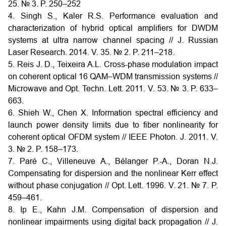
25. № 3. P. 250–252
4. Singh S., Kaler R.S. Performance evaluation and
characterization of hybrid optical amplifiers for DWDM
systems at ultra narrow channel spacing // J. Russian
Laser Research. 2014. V. 35. № 2. P. 211–218.
5. Reis J. D., Teixeira A.L. Cross-phase modulation impact
on coherent optical 16 QAM–WDM transmission systems //
Microwave and Opt. Techn. Lett. 2011. V. 53. № 3. P. 633–
663.
6. Shieh W., Chen X. Information spectral efficiency and
launch power density limits due to fiber nonlinearity for
coherent optical OFDM system // IEEE Photon. J. 2011. V.
3. № 2. P. 158–173.
7. Paré C., Villeneuve A., Bélanger P.-A., Doran N.J.
Compensating for dispersion and the nonlinear Kerr effect
without phase conjugation // Opt. Lett. 1996. V. 21. № 7. P.
459–461.
8. Ip E., Kahn J.M. Compensation of dispersion and
nonlinear impairments using digital back propagation // J.