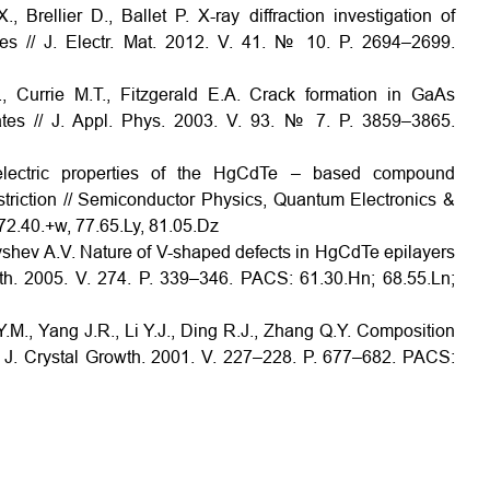
Brellier D., Ballet P. X-ray diffraction investigation of
res // J. Electr. Mat. 2012. V. 41. № 10. P. 2694–2699.
., Currie M.T., Fitzgerald E.A. Crack formation in GaAs
rates // J. Appl. Phys. 2003. V. 93. № 7. P. 3859–3865.
lectric properties of the HgCdTe – based compound
estriction // Semiconductor Physics, Quantum Electronics &
72.40.+w, 77.65.Ly, 81.05.Dz
tyshev A.V. Nature of V-shaped defects in HgCdTe epilayers
th. 2005. V. 274. P. 339–346. PACS: 61.30.Hn; 68.55.Ln;
.M., Yang J.R., Li Y.J., Ding R.J., Zhang Q.Y. Composition
 J. Crystal Growth. 2001. V. 227–228. P. 677–682. PACS: