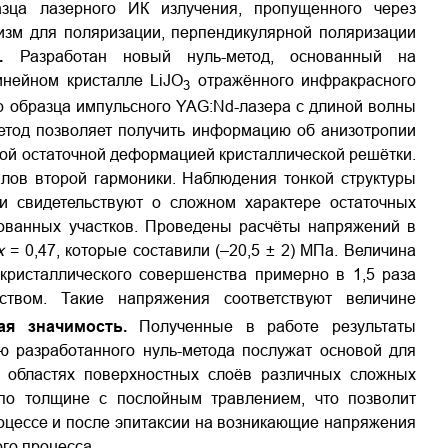
зца лазерного ИК излучения, пропущенного через
изм для поляризации, перпендикулярной поляризации
ы.
Разработан новый нуль-метод, основанный на
инейном кристалле LiJO
отражённого инфракрасного
3
о образца импульсного YAG:Nd-лазера с длиной волны
метод позволяет получить информацию об анизотропии
ой остаточной деформацией кристаллической решётки.
лов второй гармоники. Наблюдения тонкой структуры
и свидетельствуют о сложном характере остаточных
ованных участков. Проведены расчёты напряжений в
x
= 0,47, которые составили (–20,5 ± 2) МПа. Величина
кристаллического совершенства примерно в 1,5 раза
твом. Такие напряжения соответствуют величине
кая значимость.
Полученные в работе результаты
 разработанного нуль-метода послужат основой для
 областях поверхностных слоёв различных сложных
 по толщине с послойным травлением, что позволит
оцессе и после эпитаксии на возникающие напряжения
го процесса.