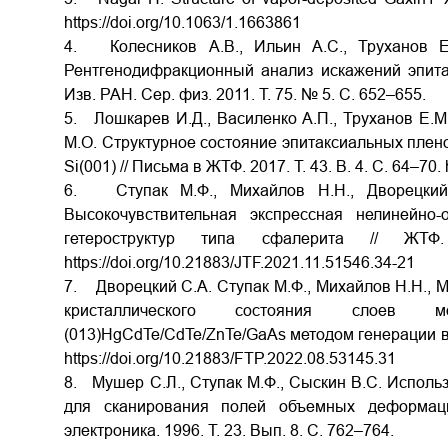
https
://
doi
.
org
/10.1063/1.1663861
4. Колесников А.В., Ильин А.С., Труханов Е.
Рентгенодифракционный анализ искажений эпитак
Изв. РАН. Сер. физ. 2011. Т. 75. № 5. С. 652–655.
5. Лошкарев И.Д., Василенко А.П., Труханов Е.М.
М.О. Структурное состояние эпитаксиальных плен
Si(001) // Письма в ЖТФ. 2017. Т. 43. В. 4. С. 64–70
6. Ступак М.Ф., Михайлов Н.Н., Дворецкий С
Высокочувствительная экспрессная нелинейно-о
гетероструктур типа сфалерита // 
https://doi.org/10.21883/JTF.2021.11.51546.34-21
7. Дворецкий С.А. Ступак М.Ф., Михайлов Н.Н., Ма
кристаллического состояния слоев мол
(013)HgCdTe/CdTe/ZnTe/GaAs методом генерации вто
https://doi.org/10.21883/FTP.2022.08.53145.31
8. Мушер С.Л., Ступак М.Ф., Сыскин В.С. Исполь
для сканирования полей объемных деформаци
электроника.
1996.
Т
. 23.
Вып
. 8.
С
. 762–764.