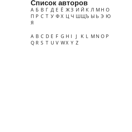
Список авторов
А
Б
В
Г
Д
Е
Ё
Ж
З
И
Й
К
Л
М
Н
О
П
Р
С
Т
У
Ф
Х
Ц
Ч
Ш
Щ
Ъ
Ы
Ь
Э
Ю
Я
A
B
C
D
E
F
G
H
I
J
K
L
M
N
O
P
Q
R
S
T
U
V
W
X
Y
Z