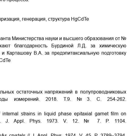
ризация, генерация, структура HgCdTe
анта Министерства науки и высшего образования от №
ражают благодарность Бурдиной Л.Д. за химическую
 и Карташову В.А. за предэпитаксиальную подготовку
 CdTe
льных остаточных напряжений в полупроводниковых
тоды измерений.
2018.
Т
.9. №3.
С
. 254-262.
ternal strains in liquid phase epitaxial garnet film on
Jpn. J. Appl. Phys. 1973. V. 12. № 7. P. 1104.
s crystals // J. Appl. Phys
. 1974.
V
. 45.
P
. 3789–3794.