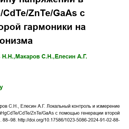
/CdTe/ZnTe/GaAs с
орой гармоники на
ронизма
Н.Н.,
Макаров С.Н.,
Елесин А.Г.
gy
ров С.Н., Елесин А.Г. Локальный контроль и измерение
3)HgCdTe/CdTe/ZnTe/GaAs с помощью генерации второй
С
. 88–98. http://doi.org/10.17586/1023-5086-2024-91-02-88-