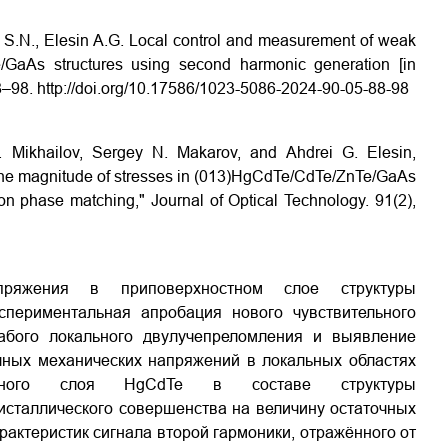
v S.N., Elesin A.G. Local control and measurement of weak
/GaAs structures using second harmonic generation [in
88–98. http://doi.org/10.17586/1023-5086-2024-90-05-88-98
N. Mikhailov, Sergey N. Makarov, and Ahdrei G. Elesin,
 on the magnitude of stresses in (013)HgCdTe/CdTe/ZnTe/GaAs
n phase matching," Journal of Optical Technology. 91(2),
ряжения в приповерхностном слое структуры
периментальная апробация нового чувствительного
абого локального двулучепреломления и выявление
чных механических напряжений в локальных областях
зонного слоя HgCdTe в составе структуры
исталлического совершенства на величину остаточных
рактеристик сигнала второй гармоники, отражённого от