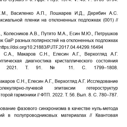
М., Василенко А.П., Лошкарев И.Д., Дерябин А.С.
сиальной пленки на отклоненных подложках (001) //
, Колесников А.В., Путято М.А., Есин М.Ю., Петрушков
ок GaP разных полярностей на отклоненных подложках
. https://doi.org/10.21883/PJTF.2017.04.44299.16494
.А., Макаров С.Н., Елесин А.Г., Верхогляд А.Г.
птическая диагностика кристаллического состояния
ЖТФ. 2021. Т. 91. № 11. С. 1799–1808.
каров С.Н., Елесин А.Г., Верхогляд А.Г. Исследование
екулярно-лучевой эпитаксии гетероструктур
рой гармоники // ФТП. 2022. Т. 56. Вып. 8. С. 780–787.
зование фазового синхронизма в качестве нуль-метода
й в полупроводниковых материалах // Квантовая