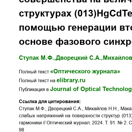
структурах (013)HgCdTe
помощью генерации вт
основе фазового синх
Ступак М.Ф.,
Дворецкий С.А.,
Михайлов 
«Оптического журнала»
Полный текст
elibrary.ru
Полный текст на
Journal of Optical Technolo
Публикация в
Ссылка для цитирования:
Ступак М.Ф., Дворецкий С.А., Михайлов Н.Н., Мака
слабых напряжений на поверхности структур (01
гармоники // Оптический журнал.
2024.
Т
. 91. № 2.
98