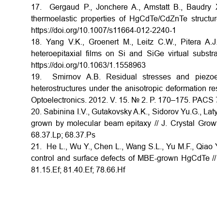
17. Gergaud P., Jonchere A., Amstatt B., Baudry X., 
thermoelastic properties of HgCdTe/CdZnTe structu
https://doi.org/10.1007/s11664-012-2240-1
18. Yang V.K., Groenert M., Leitz C.W., Pitera A.J
heteroepitaxial films on Si and SiGe virtual subst
https://doi.org/10.1063/1.1558963
19. Smirnov A.B. Residual stresses and piezoe
heterostructures under the anisotropic deformation r
Optoelectronics. 2012. V. 15. № 2. P. 170–175. PACS 
20. Sabinina I.V., Gutakovsky A.K., Sidorov Yu.G., La
grown by molecular beam epitaxy // J. Crystal Grow
68.37.Lp; 68.37.Ps
21. He L., Wu Y., Chen L., Wang S.L., Yu M.F., Qiao Y
control and surface defects of MBE-grown HgCdTe //
81.15.Ef; 81.40.Ef; 78.66.Hf