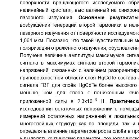
поверхности вращающегося исследуемого обра
нелинейный кристалл, выставленный на синхрон
лазерного излучения.
Основные результат
возбуждении генерации второй гармоники в нел
лазерного излучения от поверхности исследуемог
1,064 мкм. Показано, что такой чувствительный 
поляризации отражённого излучения, обусловленн
Получена величина амплитуды максимумов сигна
сигнала в максимумах сигнала второй гармоник
напряжений, связанных с наличием разориентир
приповерхностной области слоя HgCdTe состава
сигнала ГВГ для слоёв HgCdTe более высокого 
меньше, чем для слоёв с пониженным качес
–3
приложенной силы в 2,3х10
Н.
Практичес
исследования остаточных напряжений с помощью
измерений остаточных напряжений в локальных
многослойных структур как по площади, так и
определять влияние параметров роста слоёв в пр
и выявлять критические параметры технологическо