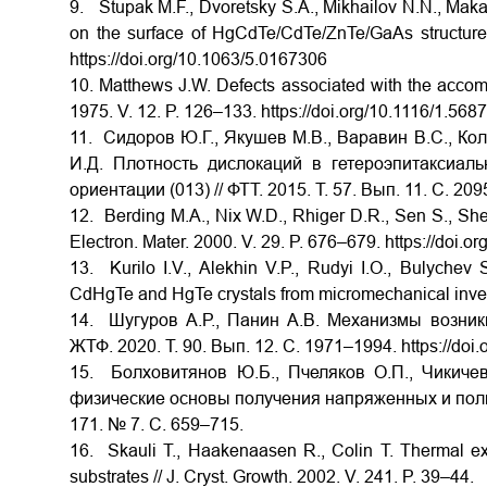
9. Stupak M.F., Dvoretsky S.A., Mikhailov N.N., Mak
on the surface of HgCdTe/CdTe/ZnTe/GaAs structures
https://doi.org/10.1063/5.0167306
10. Matthews J.W. Defects associated with the accommo
1975. V. 12. P. 126–133. https://doi.org/10.1116/1.568
11.
Сидоров
Ю
.
Г
.,
Якушев
М
.
В
.,
Варавин
В
.
С
.,
Кол
И
.
Д
.
Плотность
дислокаций
в
гетероэпитаксиал
ориентации
(013) //
ФТТ
. 2015.
Т
. 57.
Вып
. 11.
С
. 209
12. Berding M.A., Nix W.D., Rhiger D.R., Sen S., She
Electron. Mater. 2000. V. 29. P. 676–679. https://doi.
13. Kurilo I.V., Alekhin V.P., Rudyi I.O., Bulychev 
CdHgTe and HgTe crystals from micromechanical inves
14. Шугуров А.Р., Панин А.В. Механизмы возник
ЖТФ. 2020. Т. 90. Вып. 12. С. 1971–1994. https://doi
15. Болховитянов Ю.Б., Пчеляков О.П., Чикиче
физические основы получения напряженных и полно
171. № 7.
С
. 659–715.
16. Skauli T., Haakenaasen R., Colin T. Thermal e
substrates // J. Cryst. Growth. 2002. V. 241. P. 39–44.