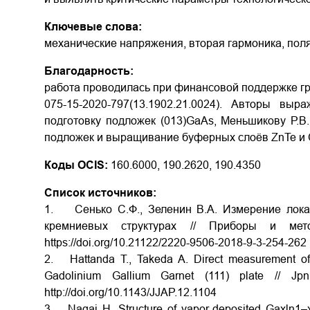
Ключевые слова:
механические напряжения, вторая гармоника, поля
Благодарность:
работа проводилась при финансовой поддержке гр
075-15-2020-797(13.1902.21.0024). Авторы вы
подготовку подложек (013)GaAs, Меньшикову Р.В.
подложек и выращивание буферных слоёв ZnTe и
Коды OCIS:
160.6000, 190.2620, 190.4350
Список источников:
1. Сенько С.Ф., Зеленин В.А. Измерение лока
кремниевых структурах // Приборы и ме
https://doi.org/10.21122/2220-9506-2018-9-3-254-262
2. Hattanda T., Takeda A. Direct measurement of in
Gadolinium Gallium Garnet (111) plate // 
http://doi.org/10.1143/JJAP.12.1104
3. Nagai H. Structure of vapor-deposited Gaxln1–xA