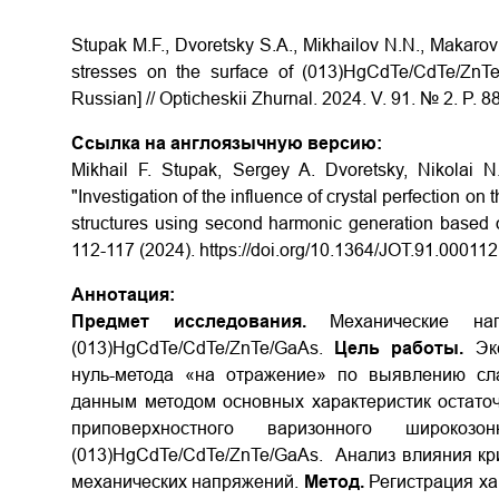
Stupak M.F., Dvoretsky S.A., Mikhailov N.N., Makaro
stresses on the surface of (013)HgCdTe/CdTe/ZnTe
Russian] // Opticheskii Zhurnal.
2024. V. 91. № 2. P. 
Ссылка на англоязычную версию:
Mikhail F. Stupak, Sergey A. Dvoretsky, Nikolai 
"Investigation of the influence of crystal perfection
structures using second harmonic generation based o
112-117 (2024).
https://doi.org/10.1364/JOT.91.000112
Аннотация:
Предмет исследования.
Mеханические нап
(013)HgCdTe/CdTe/ZnTe/GaAs.
Цель работы.
Экс
нуль-метода «на отражение» по выявлению сл
данным методом основных характеристик остато
приповерхностного варизонного широко
(013)HgCdTe/CdTe/ZnTe/GaAs. Анализ влияния кр
механических напряжений.
Метод.
Регистрация ха