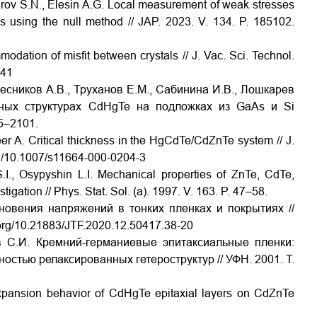
arov S.N., Elesin A.G. Local measurement of weak stresses
 using the null method // JAP. 2023. V. 134. P. 185102.
dation of misfit between crystals // J. Vac. Sci. Technol.
741
есников
А
.
В
.,
Труханов
Е
.
М
.,
Сабинина
И
.
В
.,
Лошкарев
ьных
структурах
CdHgTe
на
подложках
из
GaAs
и
Si
5–2101.
er A. Critical thickness in the HgCdTe/CdZnTe system // J.
org/10.1007/s11664-000-0204-3
S.I., Osypyshin L.I. Mechanical properties of ZnTe, CdTe,
tigation // Phys.
Stat. Sol. (a). 1997. V. 163. P. 47–58.
новения напряжений в тонких пленках и покрытиях //
.org/10.21883/JTF.2020.12.50417.38-20
в С.И. Кремний-германиевые эпитаксиальные пленки:
стью релаксированных гетероструктур // УФН. 2001. Т
.
xpansion behavior of CdHgTe epitaxial layers on CdZnTe