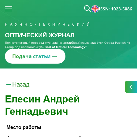
ISSN: 1023-5086
НАУЧНО-ТЕХНИЧЕСКИЙ
ОПТИЧЕСКИЙ ЖУРНАЛ
Полнотекстовый перевод журнала на английский язык издаётся Optica Publishing
Group под названием
“Journal of Optical Technology“
Подача статьи
Назад
Елесин Андрей
Геннадьевич
Место работы