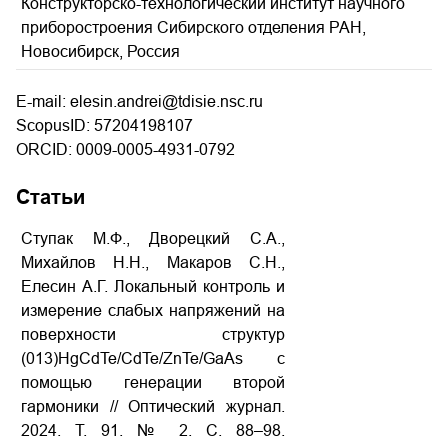
Конструкторско-технологический институт научного
приборостроения Сибирского отделения РАН,
Новосибирск, Россия
E-mail: elesin.andrei@tdisie.nsc.ru
ScopusID: 57204198107
ORCID: 0009-0005-4931-0792
Статьи
Ступак М.Ф., Дворецкий С.А.,
Михайлов Н.Н., Макаров С.Н.,
Елесин А.Г. Локальный контроль и
измерение слабых напряжений на
поверхности структур
(013)HgCdTe/CdTe/ZnTe/GaAs с
помощью генерации второй
гармоники // Оптический журнал.
2024.
Т
. 91. № 2.
С
. 88–98.