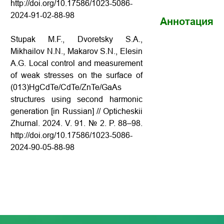
http://doi.org/10.17586/1023-5086-
2024-91-02-88-98
Аннотация
Stupak M.F., Dvoretsky S.A.,
Mikhailov N.N., Makarov S.N., Elesin
A.G. Local control and measurement
of weak stresses on the surface of
(013)HgCdTe/CdTe/ZnTe/GaAs
structures using second harmonic
generation [in Russian] // Opticheskii
Zhurnal.
2024. V. 91. № 2. P. 88–98.
http://doi.org/10.17586/1023-5086-
2024-90-05-88-98