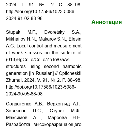
2024.
Т
. 91. № 2.
С
. 88–98.
http://doi.org/10.17586/1023-5086-
2024-91-02-88-98
Аннотация
Stupak M.F., Dvoretsky S.A.,
Mikhailov N.N., Makarov S.N., Elesin
A.G. Local control and measurement
of weak stresses on the surface of
(013)HgCdTe/CdTe/ZnTe/GaAs
structures using second harmonic
generation [in Russian] // Opticheskii
Zhurnal.
2024. V. 91. № 2. P. 88–98.
http://doi.org/10.17586/1023-5086-
2024-90-05-88-98
Солдатенко А.В., Верхогляд А.Г.,
Завьялов П.С., Ступак М.Ф.,
Максимов А.Г., Мареева Н.Е.
Разработка высокоразрешающего