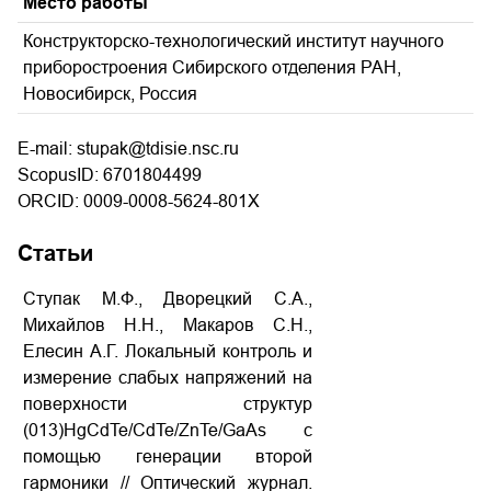
Место работы
Конструкторско-технологический институт научного
приборостроения Сибирского отделения РАН,
Новосибирск, Россия
E-mail: stupak@tdisie.nsc.ru
ScopusID: 6701804499
ORCID: 0009-0008-5624-801X
Статьи
Ступак М.Ф., Дворецкий С.А.,
Михайлов Н.Н., Макаров С.Н.,
Елесин А.Г. Локальный контроль и
измерение слабых напряжений на
поверхности структур
(013)HgCdTe/CdTe/ZnTe/GaAs с
помощью генерации второй
гармоники // Оптический журнал.