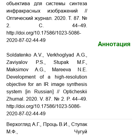
объектива для системы синтеза
инфракрасных изображений //
Оптический журнал. 2020. Т. 87. №
2. С. 44–49.
http://doi.org/10.17586/1023-5086-
2020-87-02-44-49
Аннотация
Soldatenko A.V., Verkhoglyad A.G.,
Zaviyalov P.S., Stupak M.F.,
Maksimov A.G., Mareeva N.E.
Development of a high-resolution
objective for an IR image synthesis
system [in Russian] // Opticheskii
Zhurnal. 2020. V. 87. № 2. P. 44–49.
http://doi.org/10.17586/1023-5086-
2020-87-02-44-49
Верхогляд А.Г., Проць В.И., Ступак
М.Ф., Чугуй