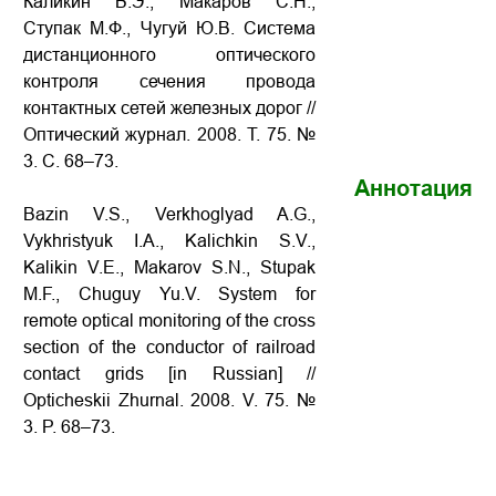
Каликин В.Э., Макаров С.Н.,
Ступак М.Ф., Чугуй Ю.В. Система
дистанционного оптического
контроля сечения провода
контактных сетей железных дорог //
Оптический журнал. 2008. Т. 75. №
3. С. 68–73.
Аннотация
Bazin V.S., Verkhoglyad A.G.,
Vykhristyuk I.A., Kalichkin S.V.,
Kalikin V.E., Makarov S.N., Stupak
M.F., Chuguy Yu.V. System for
remote optical monitoring of the cross
section of the conductor of railroad
contact grids [in Russian] //
Opticheskii Zhurnal. 2008. V. 75. №
3. P. 68–73.