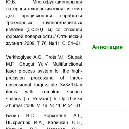
Ю.В. Многофункциональная
лазерная технологическая система
для прецизионной обработки
трехмерных крупногабаритных
изделий (3×3×0,6 м) со сложной
формой поверхности // Оптический
журнал. 2009. Т. 76. № 11. С. 54–61.
Аннотация
Verkhoglyad A.G., Prots V.I., Stupak
M.F., Chugui Yu.V. Multifunctional
laser process system for the high-
precision processing of three-
dimensional large-scale 3×3×0.6-m
items with complex surface
shapes [in Russian] // Opticheskii
Zhurnal. 2009. V. 76. № 11. P. 54–61.
Базин В.С., Верхогляд А.Г.,
Выхристюк И.А., Каличкин С.В.,