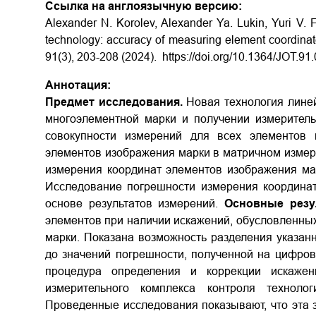
Ссылка на англоязычную версию:
Alexander N. Korolev, Alexander Ya. Lukin, Yuri V. 
technology: accuracy of measuring element coordinat
91(3), 203-208 (2024). https://doi.org/10.1364/JOT.9
Аннотация:
Предмет исследования.
Новая технология линей
многоэлементной марки и получении измерител
совокупности измерений для всех элементов 
элементов изображения марки в матричном измер
измерения координат элементов изображения ма
Исследование погрешности измерения координат
основе результатов измерений.
Основные резу
элементов при наличии искажений, обусловленных
марки. Показана возможность разделения указан
до значений погрешности, полученной на цифро
процедура определения и коррекции искаже
измерительного комплекса контроля техноло
Проведенные исследования показывают, что эта 