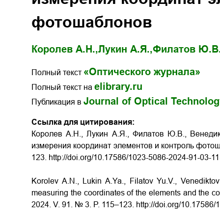
фотошаблонов
Королев А.Н.,
Лукин А.Я.,
Филатов Ю.В.
«Оптического журнала»
Полный текст
elibrary.ru
Полный текст на
Journal of Optical Technolo
Публикация в
Ссылка для цитирования:
Королев А.Н., Лукин А.Я., Филатов Ю.В., Венеди
измерения координат элементов и контроль фотошаб
123. http://doi.org/10.17586/1023-5086-2024-91-03-1
Korolev A.N., Lukin A.Ya., Filatov Yu.V., Venedikt
measuring the coordinates of the elements and the con
2024. V. 91. № 3. P. 115–123. http://doi.org/10.1758