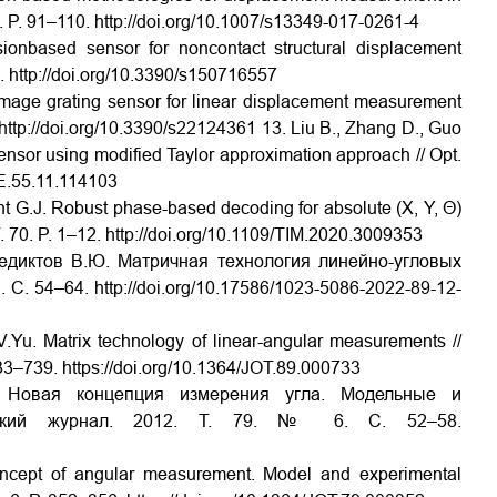
V. 8. P. 91–110. http://doi.org/10.1007/s13349-017-0261-4
ionbased sensor for noncontact structural displacement
 http://doi.org/10.3390/s150716557
image grating sensor for linear displacement measurement
. http://doi.org/10.3390/s22124361
13. Liu B., Zhang D., Guo
nsor using modified Taylor approximation approach // Opt.
OE.55.11.114103
nt G.J. Robust phase-based decoding for absolute (X, Y, Θ)
V. 70. P. 1–12. http://doi.org/10.1109/TIM.2020.3009353
недиктов В.Ю. Матричная технология линейно-угловых
 С. 54–64. http://doi.org/10.17586/1023-5086-2022-89-12-
 V.Yu. Matrix technology of linear-angular measurements //
733–739. https://doi.org/10.1364/JOT.89.000733
. Новая концепция измерения угла. Модельные и
ческий журнал. 2012. Т. 79. № 6. C. 52–58.
oncept of angular measurement. Model and experimental