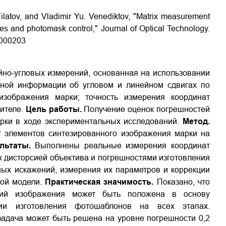
Filatov, and Vladimir Yu. Venediktov, "Matrix measurement
es and photomask control," Journal of Optical Technology.
1.000203
но-угловых измерений, основанная на использовании
ьной информации об угловом и линейном сдвигах по
изображения марки; точность измерения координат
ителе.
Цель работы.
Получение оценок погрешностей
рки в ходе экспериментальных исследований.
Метод.
 элементов синтезированного изображения марки на
льтаты.
Выполнены реальные измерения координат
 дисторсией объектива и погрешностями изготовления
ных искажений, измерения их параметров и коррекции
вой модели.
Практическая значимость.
Показано, что
ний изображения может быть положена в основу
гии изготовления фотошаблонов на всех этапах.
задача может быть решена на уровне погрешности 0,2