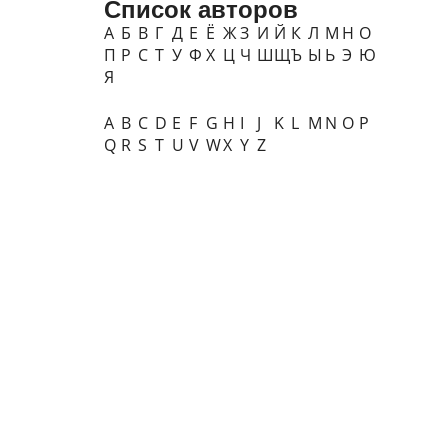
Список авторов
А
Б
В
Г
Д
Е
Ё
Ж
З
И
Й
К
Л
М
Н
О
П
Р
С
Т
У
Ф
Х
Ц
Ч
Ш
Щ
Ъ
Ы
Ь
Э
Ю
Я
A
B
C
D
E
F
G
H
I
J
K
L
M
N
O
P
Q
R
S
T
U
V
W
X
Y
Z