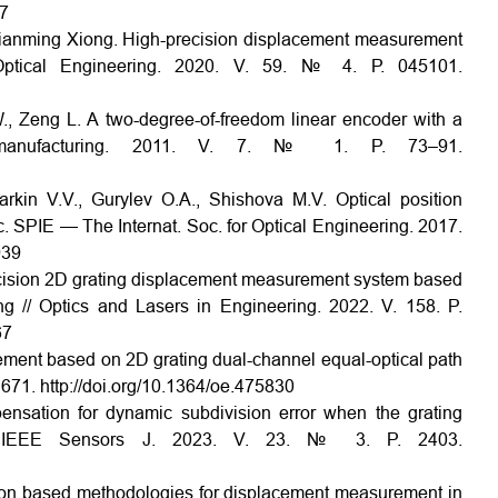
77
Xianming Xiong. High-precision displacement measurement
 Optical Engineering. 2020. V. 59. № 4. Р. 045101.
., Zeng L. A two-degree-of-freedom linear encoder with a
nomanufacturing. 2011. V. 7. № 1. P. 73–91.
rkin V.V., Gurylev O.A., Shishova M.V. Optical position
oc. SPIE — The Internat. Soc. for Optical Engineering. 2017.
939
recision 2D grating displacement measurement system based
ing // Optics and Lasers in Engineering. 2022. V. 158. P.
67
urement based on 2D grating dual-channel equal-optical path
1671. http://doi.org/10.1364/oe.475830
nsation for dynamic subdivision error when the grating
// IEEE Sensors J. 2023. V. 23. № 3. P. 2403.
sion based methodologies for displacement measurement in