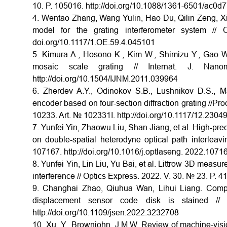
10. P. 105016. http://doi.org/10.1088/1361-6501/ac0d
4. Wentao Zhang, Wang Yulin, Hao Du, Qilin Zeng, 
model for the grating interferometer system //
doi.org/10.1117/1.OE.59.4.045101
5. Kimura A., Hosono K., Kim W., Shimizu Y., Gao W
mosaic scale grating // Internat. J. Na
http://doi.org/10.1504/IJNM.2011.039964
6. Zherdev A.Y., Odinokov S.B., Lushnikov D.S., Ma
encoder based on four-section diffraction grating //Pr
10233. Art. № 102331I. http://doi.org/10.1117/12.2304
7. Yunfei Yin, Zhaowu Liu, Shan Jiang, et al. High-p
on double-spatial heterodyne optical path interleav
107167. http://doi.org/10.1016/j.optlaseng. 2022.1071
8. Yunfei Yin, Lin Liu, Yu Bai, et al. Littrow 3D meas
interference // Optics Express. 2022. V. 30. № 23. P. 4
9. Changhai Zhao, Qiuhua Wan, Lihui Liang. Compe
displacement sensor code disk is stained 
http://doi.org/10.1109/jsen.2022.3232708
10. Xu, Y., Brownjohn, J.M.W. Review of machine-vi