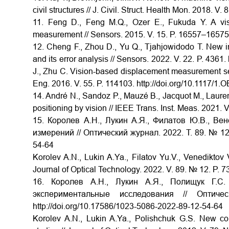
civil structures // J. Civil. Struct. Health Mon. 2018. 
11. Feng D., Feng M.Q., Ozer E., Fukuda Y. A vis
measurement // Sensors. 2015. V. 15. P. 16557–16575.
12. Cheng F., Zhou D., Yu Q., Tjahjowidodo T. New 
and its error analysis // Sensors. 2022. V. 22. P. 4361
J., Zhu C. Vision-based displacement measurement se
Eng. 2016. V. 55. P. 114103. http://doi.org/10.1117/1.
14. André N., Sandoz P., Mauzé B., Jacquot M., Laure
positioning by vision // IEEE Trans. Inst. Meas. 2021. 
15. Королев А.Н., Лукин А.Я., Филатов Ю.В., Ве
измерений // Оптический журнал. 2022. Т. 89. № 12.
54-64
Korolev A.N., Lukin A.Ya., Filatov Yu.V., Venediktov
Journal of Optical Technology. 2022. V. 89. № 12. P. 
16. Королев А.Н., Лукин А.Я., Полищук Г.С
экспериментальные исследования // Опти
http://doi.org/10.17586/1023-5086-2022-89-12-54-64
Korolev A.N., Lukin A.Ya., Polishchuk G.S. New c