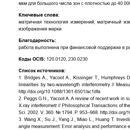
мкм для большого числа зон с плотностью до 40 00
Ключевые слова:
матричная технология измерений, матричный изм
изображения марки
Благодарность:
работа выполнена при финансовой поддержке в р
Коды OCIS:
120.0120, 230.0230
Список источников:
1. Bridges A., Yacoot A., Kissinger T., Humphreys D
linearities by two-wavelength interferometry // Mea
http://doi.org/10.1088/1361-6501/ac1dfa
2. Peggs G.N., Yacoot A. A review of recent work in
X-ray interferometr // Philosophical Transactions of 
Sci. 2002. V. 360. № 1794. P. 953–968. http://doi.org/
3. Wang X., Su J., Yang J., Miao L., Huang T. Invest
angle measurement: Error analysis and performance e