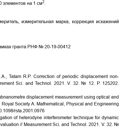
2
0 элементов на 1 см
.
еритель, измерительная марка, коррекция искажений
амках гранта РНФ № 20-19-00412
.A., Tatam R.P. Correction of periodic displacement non-
surement Sci. and Technol. 2021. V. 32. № 12. P. 125202.
 subnanometre displacement measurement using optical and
the Royal Society A: Mathematical, Physical and Engineering
10.1098/rsta.2001.0976
igation of heterodyne interferometer technique for dynamic
valuation // Measurement Sci. and Technol. 2021. V. 32. №