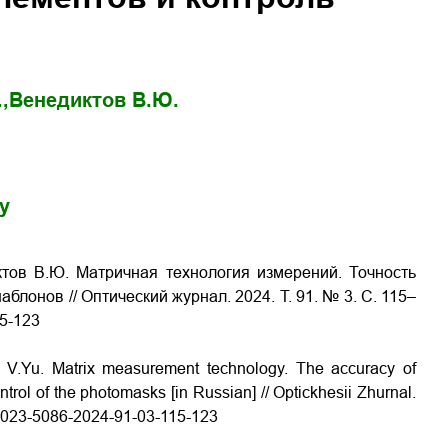
,
Венедиктов В.Ю.
gy
ктов В.Ю. Матричная технология измерений. Точность
лонов // Оптический журнал. 2024. Т. 91. № 3. С. 115–
15-123
ov V.Yu. Matrix measurement technology. The accuracy of
trol of the photomasks [in Russian] // Optickhesii Zhurnal.
6/1023-5086-2024-91-03-115-123