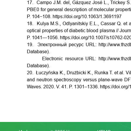
17. Campo J.M. del, Gázquez José L., Trickey S.
PBE0 for general description of molecular propert
P. 104−108.
https://doi.org/10.1063/1.3691197
18. Kulya M.S., Odlyanitskiy E.L., Cassar Q. et 
optical properties of diabetic blood plasma // Journ
P. 1041—1056.
https://doi.org/10.1007/s10762-0
19. Электронный ресурс URL:
http://www.th
Database).
Electronic resource URL:
http://www.th
Database).
20. Łuczyńska K., Drużbicki K., Runka T. et al. Vi
and neutron spectroscopy versus plane-wave DFT m
Waves. 2020. V. 41. P. 1301–1336.
https://doi.or