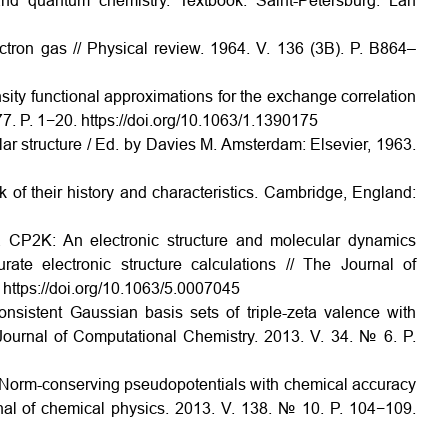
antum chemistry. Textbook. Saint-Petersburg: Lan
on gas // Physical review. 1964. V. 136 (3B). P. B864–
sity functional approximations for the exchange correlation
77. P. 1−20.
https://doi.org/10.1063/1.1390175
ar structure / Ed. by Davies M. Amsterdam: Elsevier, 1963.
k of their history and characteristics. Cambridge, England:
. CP2K: An electronic structure and molecular dynamics
ate electronic structure calculations // The Journal of
.
https://doi.org/10.1063/5.0007045
onsistent Gaussian basis sets of triple-zeta valence with
// Journal of Computational Chemistry. 2013. V. 34. № 6. P.
. Norm-conserving pseudopotentials with chemical accuracy
rnal of chemical physics. 2013. V. 138. № 10. P. 104−109.