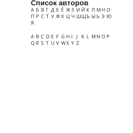
Список авторов
А
Б
В
Г
Д
Е
Ё
Ж
З
И
Й
К
Л
М
Н
О
П
Р
С
Т
У
Ф
Х
Ц
Ч
Ш
Щ
Ъ
Ы
Ь
Э
Ю
Я
A
B
C
D
E
F
G
H
I
J
K
L
M
N
O
P
Q
R
S
T
U
V
W
X
Y
Z