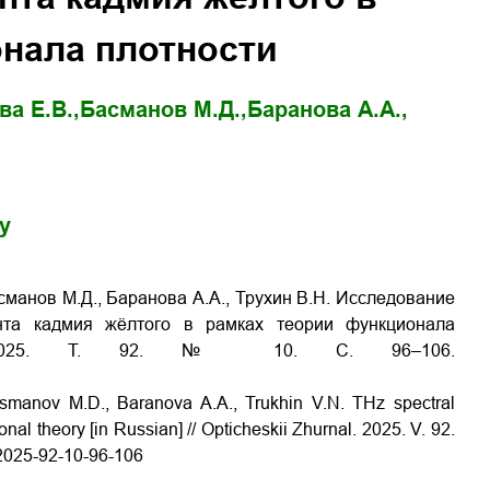
нала плотности
ва Е.В.,
Басманов М.Д.,
Баранова А.А.,
gy
сманов М.Д., Баранова А.А., Трухин В.Н. Исследование
ента кадмия жёлтого в рамках теории функционала
л. 2025. Т. 92. № 10. С. 96–106.
asmanov M.D., Baranova A.A., Trukhin V.N. THz spectral
nal theory [in Russian] // Opticheskii Zhurnal. 2025. V. 92.
025­-92­-10­-96-­106