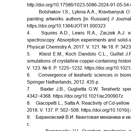
http://doi.org/10.17586/1023-5086-2024-91-05-54
Bolshakov I.S., Lykina A.A., Kravtsenyuk O.V. и
painting artworks authors [in Russian] // Journ
https://doi.org/10.1364/JOT.91.000323
4. Squires A.D., Lewis R.A., Zaczek A.J. et a
spectroscopy: Absorption experiments and solid-st
Physical Chemistry A. 2017. V. 121. № 18. P. 34
5. Kleist E.M., Koch Dandolo C.L., Guillet J.P
simulations of crystalline copper-containing histo
V. 123. № 6. P. 1225−1232.
https://doi.org/10.102
6. Convergence of terahertz sciences in biomed
Springer Netherlands, 2012. 435 p.
7. Baxter J.B., Guglietta G.W. Terahertz spect
4342−4368.
https://doi.org/10.1021/ac200907z
8. Giacopetti L., Satta A. Reactivity of Cd-yellow
2018. V. 137. P. 502−508.
https://doi.org/10.1016/
9.
Барановский В.И. Квантовая механика и кван
с.