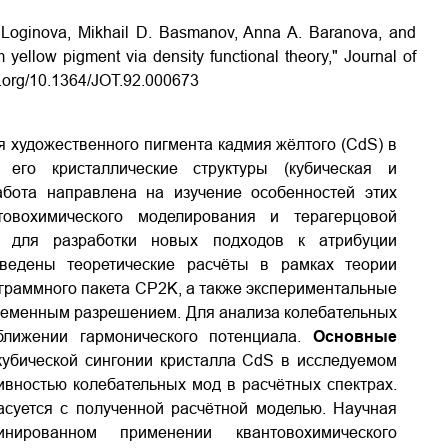
. Loginova, Mikhail D. Basmanov, Anna A. Baranova, and
 yellow pigment via density functional theory," Journal of
oi.org/10.1364/JOT.92.000673
 художественного пигмента кадмия жёлтого (CdS) в
 его кристаллические структуры (кубическая и
бота направлена на изучение особенностей этих
ово­химического моделирования и терагерцовой
 для разработки новых подходов к атрибуции
едены теоретические расчёты в рамках теории
граммного пакета CP2K, а также экспериментальные
временным разрешением. Для анализа колебательных
ближении гармонического потенциала.
Основные
убической сингонии кристалла CdS в исследуемом
ивностью колебательных мод в расчётных спектрах.
асуется с полученной расчётной моделью. Научная
ированном применении квантово­химического