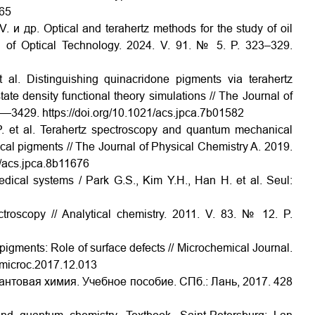
-65
 др. Optical and terahertz methods for the study of oil
al of Optical Technology. 2024. V. 91. № 5. P. 323–329.
l. Distinguishing quinacridone pigments via terahertz
ate density functional theory simulations // The Journal of
23—3429.
https://doi.org/10.1021/acs.jpca.7b01582
. et al. Terahertz spectroscopy and quantum mechanical
rical pigments // The Journal of Physical Chemistry A. 2019.
1/acs.jpca.8b11676
ical systems / Park G.S., Kim Y.H., Han H. et al. Seul:
roscopy // Analytical chemistry. 2011. V. 83. № 12. P.
 pigments: Role of surface defects // Microchemical Journal.
j.microc.2017.12.013
товая химия. Учебное пособие. СПб.: Лань, 2017. 428