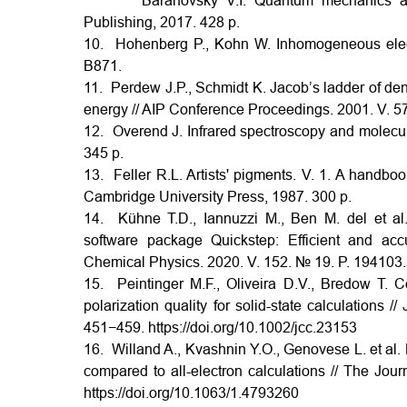
Baranovsky V.I. Quantum mechanics and qu
Publishing, 2017. 428 p.
10. Hohenberg P., Kohn W. Inhomogeneous electr
B871.
11. Perdew J.P., Schmidt K. Jacob’s ladder of den
energy // AIP Conference Proceedings. 2001. V. 5
12. Overend J. Infrared spectroscopy and molecul
345 p.
13. Feller R.L. Artists' pigments. V. 1. A handboo
Cambridge University Press, 1987. 300 p.
14. Kühne T.D., Iannuzzi M., Ben M. del et al
software package Quickstep: Efficient and accur
Chemical Physics. 2020. V. 152. № 19. P. 194103
15. Peintinger M.F., Oliveira D.V., Bredow T. C
polarization quality for solid-state calculations 
451−459.
https://doi.org/10.1002/jcc.23153
16. Willand A., Kvashnin Y.O., Genovese L. et al
compared to all-electron calculations // The Jou
https://doi.org/10.1063/1.4793260