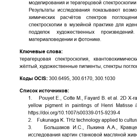
моделирования и терагерцовой спектроскопии
Результаты исследования показывают возмо
химических расчётов спектров поглощен
спектроскопии в музейной практике для иде
подделок художественных произведени
материаловедении и фотонике.
Ключевые слова:
терагерцовая спектроскопия, квантово­химичес
жёлтый, художественные пигменты, спектры погл
Коды OCIS:
300.6495, 300.6170, 300.1030
Список источников:
1. Pouyet E., Cotte M., Fayard B. et al. 2D X-r
yellow pigment in paintings of Henri Matisse
https://doi.org/10.1007/s00339-015-9239-4
2. Fukunaga K. THz technology applied to cultural
3. Большаков И.С., Лыкина А.А., Кравцен
исследования картин станковой масляной живоп