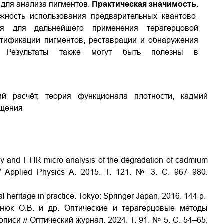
 для анализа пигментов.
Практическая значимость.
жность использования предварительных квантово­
ия для дальнейшего применения терагерцовой
нтификации пигментов, реставрации и обнаружения
й. Результаты также могут быть полезны в
кий расчёт, теория функционала плотности, кадмий
ощения
ay and FTIR micro-analysis of the degradation of cadmium
 // Applied Physics A. 2015. Т. 121. № 3. С. 967−980.
 heritage in practice. Tokyo: Springer Japan, 2016. 144 p.
юк О.В. и др. Оптические и терагерцовые методы
иси // Оптический журнал. 2024. Т. 91. № 5. С. 54–65.