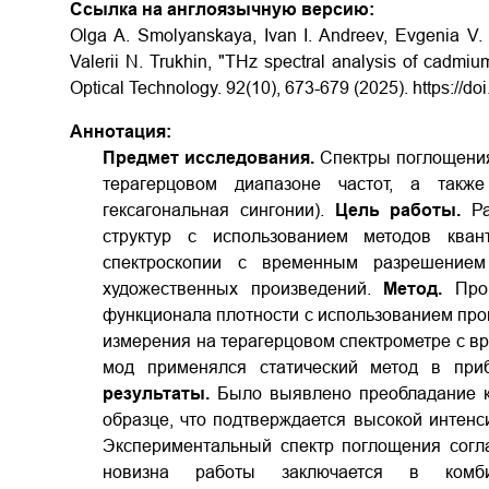
Ссылка на англоязычную версию:
Olga A. Smolyanskaya, Ivan I. Andreev, Evgenia V
Valerii N. Trukhin, "THz spectral analysis of cadmium
Optical Technology. 92(10), 673-679 (2025).
https://d
Аннотация:
Предмет исследования.
Спектры поглощения
терагерцовом диапазоне частот, а также
гексагональная сингонии).
Цель работы.
Ра
структур с использованием методов квант
спектроскопии с временным разрешением
художественных произведений.
Метод.
Пров
функционала плотности с использованием про
измерения на терагерцовом спектрометре с 
мод применялся статический метод в при
результаты.
Было выявлено преобладание к
образце, что подтверждается высокой интенс
Экспериментальный спектр поглощения согл
новизна работы заключается в комбин