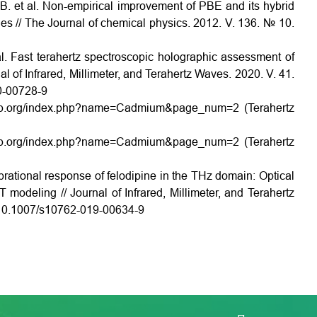
B. et al. Non-empirical improvement of PBE and its hybrid
ies // The Journal of chemical physics. 2012. V. 136. № 10.
al. Fast terahertz spectroscopic holographic assessment of
al of Infrared, Millimeter, and Terahertz Waves. 2020. V. 41.
20-00728-9
zdb.org/index.php?name=Cadmium&page_num=2
(Terahertz
zdb.org/index.php?name=Cadmium&page_num=2
(Terahertz
brational response of felodipine in the THz domain: Optical
odeling // Journal of Infrared, Millimeter, and Terahertz
g/10.1007/s10762-019-00634-9