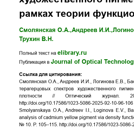
рамках теории функцио
Смолянская О.А.,
Андреев И.И.,
Логино
Трухин В.Н.
elibrary.ru
Полный текст на
Journal of Optical Technolo
Публикация в
Ссылка для цитирования:
Смолянская О.А., Андреев И.И., Логинова Е.В., Ба
терагерцовых спектров художественного пигм
плотности // Оптический журна
http://doi.org/10.17586/1023­-5086­-2025­-92­-10­-96-­106
Smolyanskaya O.A., Andreev I.I., Loginova E.V., B
analysis of cadmium yellow pigment via density functio
№ 10. P. 105–115.
http://doi.org/10.17586/1023­-5086­-2