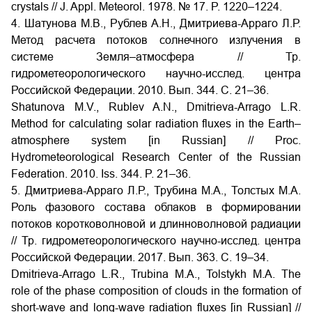
crystals // J. Appl. Meteorol. 1978. № 17. P. 1220–1224.
4. Шатунова
М.В., Рублев
А.Н., Дмитриева-Арраго
Л.Р.
Метод расчета потоков солнечного излучения в
системе Земля–атмосфера
// Тр.
гидрометеорологического научно-исслед. центра
Российской Федерации. 2010. Вып.
344. С.
21–36.
Shatunova M.V., Rublev A.N., Dmitrieva-Arrago L.R.
Method for calculating solar radiation fluxes in the Earth–
atmosphere system [in Russian] // Proc.
Hydrometeorological Research Center of the Russian
Federation. 2010. Iss. 344. P. 21–36.
5. Дмитриева-Арраго Л.Р., Трубина М.А., Толстых М.А.
Роль фазового состава облаков в формировании
потоков коротковолновой и длинноволновой радиации
// Тр. гидрометеорологического научно-исслед. центра
Российской Федерации. 2017. Вып. 363. С. 19–34.
Dmitrieva-Arrago L.R., Trubina M.A., Tolstykh M.A. The
role of the phase composition of clouds in the formation of
short-wave and long-wave radiation fluxes [in Russian] //