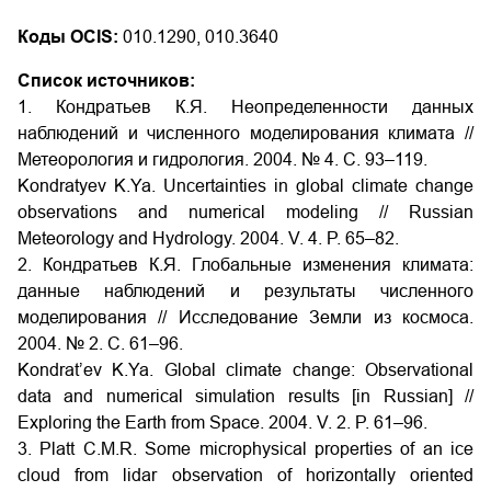
Коды OCIS:
010.1290, 010.3640
Список источников:
1. Кондратьев К.Я. Неопределенности данных
наблюдений и численного моделирования климата //
Метеорология и гидрология. 2004. № 4. С. 93–119.
Kondratyev K.Ya. Uncertainties in global climate change
observations and numerical modeling // Russian
Meteorology and Hydrology. 2004. V. 4. P. 65–82.
2. Кондратьев К.Я. Глобальные изменения климата:
данные наблюдений и результаты численного
моделирования // Исследование Земли из космоса.
2004. № 2. С. 61–96.
Kondrat’ev K.Ya. Global climate change: Observational
data and numerical simulation results [in Russian] //
Exploring the Earth from Space. 2004. V. 2. P. 61–96.
3. Platt C.M.R. Some microphysical properties of an ice
cloud from lidar observation of horizontally oriented