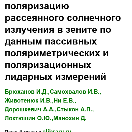
поляризацию
рассеянного солнечного
излучения в зените по
данным пассивных
поляриметрических и
поляризационных
лидарных измерений
Брюханов И.Д.,
Самохвалов И.В.,
Животенюк И.В.,
Ни Е.В.,
Дорошкевич А.А.,
Стыкон А.П.,
Локтюшин О.Ю.,
Манохин Д.
elibrary.ru