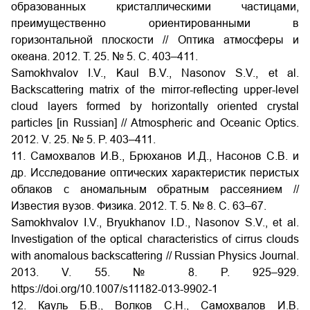
образованных кристаллическими частицами,
преимущественно ориентированными в
горизонтальной плоскости
// Оптика атмосферы и
океана. 2012. Т.
25. №
5. С.
403–411.
Samokhvalov I.V., Kaul B.V., Nasonov S.V., et al.
Backscattering matrix of the mirror-reflecting upper-level
cloud layers formed by horizontally oriented crystal
particles [in Russian] // Atmospheric and Oceanic Optics.
2012. V. 25. № 5. P. 403–411.
11. Самохвалов
И.В., Брюханов
И.Д., Насонов С.В. и
др. Исследование оптических характеристик перистых
облаков с аномальным обратным рассеянием //
Известия вузов. Физика. 2012. Т. 5. № 8. С. 63–67.
Samokhvalov
I.V., Bryukhanov
I.D., Nasonov
S.V., et al.
Investigation of the optical characteristics of cirrus clouds
with anomalous backscattering // Russian Physics Journal.
2013. V. 55. № 8. P. 925–929.
https://doi.org/10.1007/s11182-013-9902-1
12. Кауль Б.В., Волков С.Н., Самохвалов И.В.