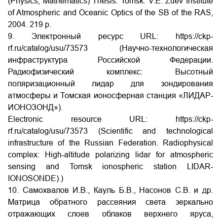
(Physics, Mathematics) Thesis. Tomsk: V.E. Zuev Institute
of Atmospheric and Oceanic Optics of the SB of the RAS,
2004. 219 p.
9. Электронный ресурс URL: https://ckp-
rf.ru/catalog/usu/73573 (Научно-технологическая
инфраструктура Российской Федерации.
Радиофизический комплекс: Высотный
поляризационный лидар для зондирования
атмосферы и Томская ионосферная станция «ЛИДАР-
ИОНОЗОНД»).
Electronic resource URL: https://ckp-
rf.ru/catalog/usu/73573 (Scientific and technological
infrastructure of the Russian Federation. Radiophysical
complex: High-altitude polarizing lidar for atmospheric
sensing and Tomsk ionospheric station LIDAR-
IONOSONDE).)
10. Самохвалов И.В., Кауль
Б.В., Насонов
С.В. и др.
Матрица обратного рассеяния света зеркально
отражающих слоев облаков верхнего яруса,