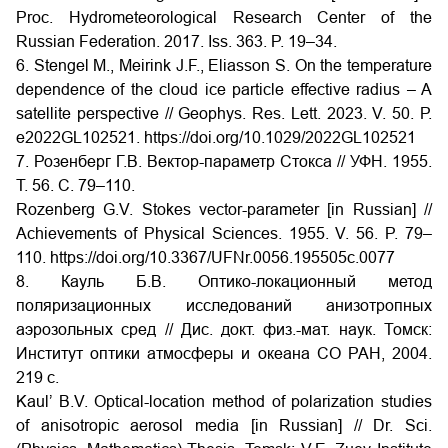
Proc. Hydrometeorological Research Center of the
Russian Federation. 2017. Iss. 363. P. 19–34.
6. Stengel M., Meirink J.F., Eliasson S. On the temperature
dependence of the cloud ice particle effective radius – A
satellite perspective // Geophys. Res. Lett. 2023. V. 50. Р.
e2022GL102521
. https://doi.org/10.1029/2022GL102521
7. Розенберг Г.В. Вектор-параметр Стокса // УФН. 1955.
Т. 56. С. 79–110.
Rozenberg G.V. Stokes vector-parameter [in Russian] //
Achievements of Physical Sciences. 1955. V. 56. P. 79–
110.
https://doi.org/10.3367/UFNr.0056.195505c.0077
8. Кауль Б.В. Оптико-локационный метод
поляризационных исследований анизотропных
аэрозольных сред // Дис. докт. физ.-мат. наук. Томск:
Институт оптики атмосферы и океана СО РАН, 2004.
219 с.
Kaul’ B.V. Optical-location method of polarization studies
of anisotropic aerosol media [in Russian] // Dr. Sci.