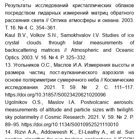
Результаты исследований кристаллических облаков
посредством лидарных измерений матриц обратного
рассеяния света // Оптика атмосферы и океана. 2003.
Т. 16. № 4. С. 354–361.
Kaul B.V., Volkov S.N., Samokhvalov I.V. Studies of ice
crystal clouds through lidar measurements of
backscattering matrices // Atmospheric and Oceanic
Optics. 2003. V. 16. № 4. P. 325–332.
13. Угольников О.С., Маслов И.А. Измерения высоты и
размера частиц пост-вулканического аэрозоля на
основе поляриметрии сумеречного неба // Космические
исследования. 2021. Т. 59. №
2. С.
111–117.
https://doi.org/10.31857/S0023420621020096
Ugolnikov O.S., Maslov I.A. Postvolcanic aerosols:
measurements of altitude and particle sizes with twilight-
sky polarimetry // Cosmic Research. 2021. V. 59. № 2. P.
89–95.
https://doi.org/10.1134/S0010952521110010
14. Rizvi A.A., Addoweesh K., El-Leathy A., et al. Sun