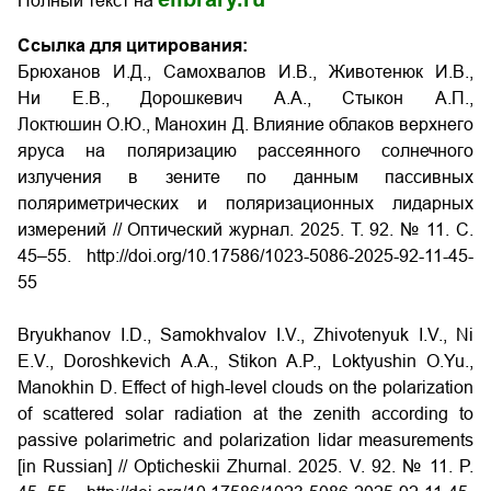
Полный текст на
Ссылка для цитирования:
Брюханов
И.Д., Самохвалов
И.В., Животенюк
И.В.,
Ни
Е.В., Дорошкевич А.А., Стыкон А.П.,
Локтюшин О.Ю., Манохин Д. Влияние облаков верхнего
яруса на поляризацию рассеянного солнечного
излучения в зените по данным пассивных
поляриметрических и поляризационных лидарных
измерений // Оптический журнал.
2025.
Т
. 92. № 11.
С
.
45–55.
http://doi.org/10.17586/1023-5086-2025-92-11-45-
55
Bryukhanov I.D., Samokhvalov I.V., Zhivotenyuk I.V., Ni
E.V., Doroshkevich A.A., Stikon A.P., Loktyushin O.Yu.,
Manokhin D. Effect of high-level clouds on the polarization
of scattered solar radiation at the zenith according to
passive polarimetric and polarization lidar measurements
[in Russian] // Opticheskii Zhurnal. 2025. V. 92. № 11. P.