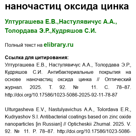
наночастиц оксида цинка
Ултургашева Е.В.,
Настулявичус А.А.,
Толордава Э.Р.,
Кудряшов С.И.
elibrary.ru
Полный текст на
Ссылка для цитирования:
Ултургашева Е.В., Настулявичус А.А., Толордава Э.Р.,
Кудряшов С.И. Антибактериальные покрытия на
основе наночастиц оксида цинка // Оптический
журнал. 2025. Т. 92. № 11. С. 78–87.
http://doi.org/10.17586/1023-5086-2025-92-11-78-87
Ulturgasheva E.V., Nastulyavichus A.A., Tolordava E.R.,
Kudryashov S.I. Antibacterial coatings based on zinc oxide
nanoparticles [in Russian] // Opticheskii Zhurnal. 2025. V.
92. № 11. P. 78–87.
http://doi.org/10.17586/1023-5086-