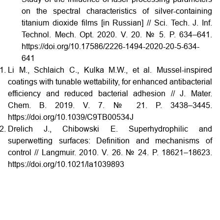
on the spectral characteristics of silver-containing
titanium dioxide films [in Russian] // Sci. Tech. J. Inf.
Technol. Mech. Opt. 2020. V. 20. № 5. P. 634–641.
https://doi.org/10.17586/2226-1494-2020-20-5-634-
641
Li M., Schlaich C., Kulka M.W., et al. Mussel-inspired
coatings with tunable wettability, for enhanced antibacterial
efficiency and reduced bacterial adhesion // J. Mater.
Chem. B. 2019. V. 7. № 21. P. 3438–3445.
https://doi.org/10.1039/C9TB00534J
Drelich J., Chibowski E. Superhydrophilic and
superwetting surfaces: Definition and mechanisms of
control // Langmuir. 2010. V. 26. № 24. P. 18621–18623.
https://doi.org/10.1021/la1039893