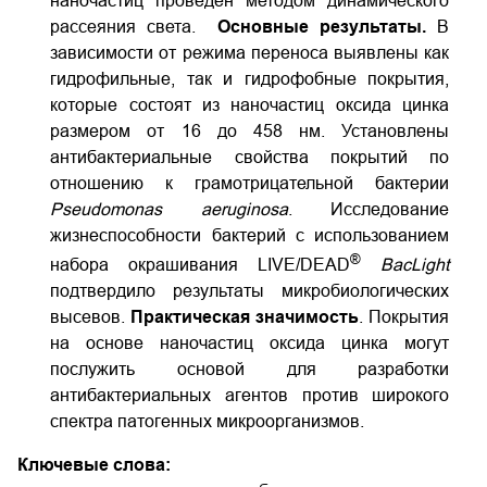
наночастиц проведен методом динамического
рассеяния света.
Основные результаты.
В
зависимости от режима переноса выявлены как
гидрофильные, так и гидрофобные покрытия,
которые состоят из наночастиц оксида цинка
размером от 16 до 458 нм. Установлены
антибактериальные свойства покрытий по
отношению к грамотрицательной бактерии
Pseudomonas aeruginosa
. Исследование
жизнеспособности бактерий с использованием
®
набора окрашивания LIVE/DEAD
BacLight
подтвердило результаты микробиологических
высевов.
Практическая значимость
. Покрытия
на основе наночастиц оксида цинка могут
послужить основой для разработки
антибактериальных агентов против широкого
спектра патогенных микроорганизмов.
Ключевые слова: