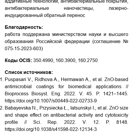
аддитивные технологии, антибактериальные покрытия,
антибактериальные наночастицы, лазерно-
индуцированный обратный перенос
Благодарность:
работа поддержана министерством науки и высшего
образования Российской федерации (соглашение №
075-15-2023-603)
Коды OCIS:
350.4990, 160.3900, 160.2750
Список источников:
Puspasari V., Ridhova A., Hermawan A., et al. ZnO-based
antimicrobial coatings for biomedical applications //
Bioprocess Biosyst. Eng. 2022. V. 45. P. 1421–1445.
https://doi.org/10.1007/s00449-022-02733-9
Babayevska N., Przysiecka Ł., Iatsunskyi I., et al. ZnO size
and shape effect on antibacterial activity and cytotoxicity
profile // Sci. Rep
. 2022. V. 12. P. 8148.
https://doi.org/10.1038/s41598-022-12134-3