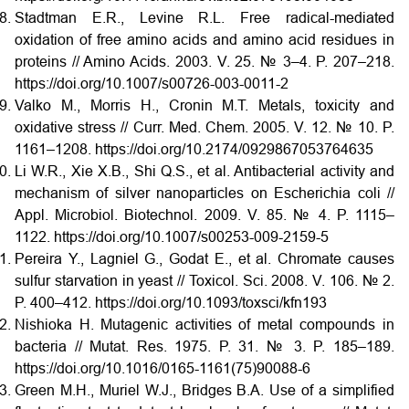
Stadtman E.R., Levine R.L. Free radical-mediated
oxidation of free amino acids and amino acid residues in
proteins // Amino Acids. 2003. V. 25. № 3–4. P. 207–218.
https://doi.org/10.1007/s00726-003-0011-2
Valko M., Morris H., Cronin M.T. Metals, toxicity and
oxidative stress // Curr. Med. Chem. 2005. V. 12. № 10. P.
1161–1208.
https://doi.org/10.2174/0929867053764635
Li W.R., Xie X.B., Shi Q.S., et al. Antibacterial activity and
mechanism of silver nanoparticles on Escherichia coli //
Appl. Microbiol. Biotechnol. 2009. V. 85. № 4. P. 1115–
1122.
https://doi.org/10.1007/s00253-009-2159-5
Pereira Y., Lagniel G., Godat E., et al. Chromate causes
sulfur starvation in yeast // Toxicol. Sci. 2008. V. 106. № 2.
P. 400–412.
https://doi.org/10.1093/toxsci/kfn193
Nishioka H. Mutagenic activities of metal compounds in
bacteria // Mutat. Res. 1975. P. 31. № 3. P. 185–189.
https://doi.org/10.1016/0165-1161(75)90088-6
Green M.H., Muriel W.J., Bridges B.A. Use of a simplified