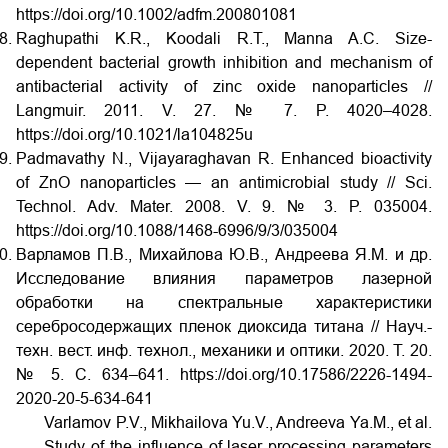
https://doi.org/10.1002/adfm.200801081
Raghupathi K.R., Koodali R.T., Manna A.C. Size-
dependent bacterial growth inhibition and mechanism of
antibacterial activity of zinc oxide nanoparticles //
Langmuir. 2011. V. 27. № 7. P. 4020–4028.
https://doi.org/10.1021/la104825u
Padmavathy N., Vijayaraghavan R. Enhanced bioactivity
of ZnO nanoparticles — an antimicrobial study // Sci.
Technol. Adv. Mater. 2008. V. 9. № 3. P. 035004.
https://doi.org/10.1088/1468-6996/9/3/035004
Варламов П.В., Михайлова Ю.В., Андреева Я.М. и др.
Исследование влияния параметров лазерной
обработки на спектральные характеристики
серебросодержащих пленок диоксида титана // Науч.-
техн. вест. инф. технол., механики и оптики. 2020. Т. 20.
№ 5. С. 634–641.
https://doi.org/10.17586/2226-1494-
2020-20-5-634-641
Varlamov P.V., Mikhailova Yu.V., Andreeva Ya.M., et al.
Study of the influence of laser processing parameters