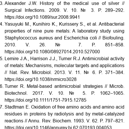
Alexander J.W. History of the medical use of silver //
Surgical Infections. 2009. V. 10. № 3. P. 289–292.
https://doi.org/10.1089/sur.2008.9941
Yasuyuki M., Kunihiro K., Kurissery S., et al. Antibacterial
properties of nine pure metals: A laboratory study using
Staphylococcus aureus and Escherichia coli // Biofouling.
2010. V. 26. № 7. P. 851–858.
https://doi.org/10.1080/08927014.2010.527000
Lemire J.A., Harrison J.J., Turner R.J. Antimicrobial activity
of metals: Mechanisms, molecular targets and applications
// Nat. Rev. Microbiol. 2013. V. 11. № 6. P. 371–384.
https://doi.org/10.1038/nrmicro3028
Turner R. Metal-based antimicrobial strategies // Microb.
Biotechnol. 2017. V. 10. № 5. P. 1062–1065.
https://doi.org/10.1111/1751-7915.12785
Stadtman E. Oxidation of free amino acids and amino acid
residues in proteins by radiolysis and by metal-catalyzed
reactions // Annu. Rev. Biochem. 1993. V. 62. P. 797–821.
https://doi.org/10.1146/annurev.bi.62.070193.004053