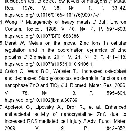
fluctuation test to detect low levels of mutagens // Mutat.
Res. 1976. V. 38. № 1. P. 33–42.
https://doi.org/10.1016/0165-1161(76)90077-7
Wong P. Mutagenicity of heavy metals // Bull. Environ
Contam. Toxicol. 1988. V. 40. № 4. P. 597–603.
https://doi.org/10.1007/BF01688386
Maret W. Metals on the move: Zinc ions in cellular
regulation and in the coordination dynamics of zinc
proteins // Biometals. 2011. V. 24. № 3. P. 411–418.
https://doi.org/10.1007/s10534-010-9406-1
Colon G., Ward B.C., Webster T.J. Increased osteoblast
and decreased Staphylococcus epidermidis functions on
nanophase ZnO and TiO
// J. Biomed. Mater. Res. 2006.
2
V. 78. № 3. P. 595–604.
https://doi.org/10.1002/jbm.a.30789
Applerot G., Lipovsky A., Dror R., et al. Enhanced
antibacterial activity of nanocrystalline ZnO due to
increased ROS-mediated cell injury // Adv. Funct. Mater.
2009. V. 19. P. 842–852.