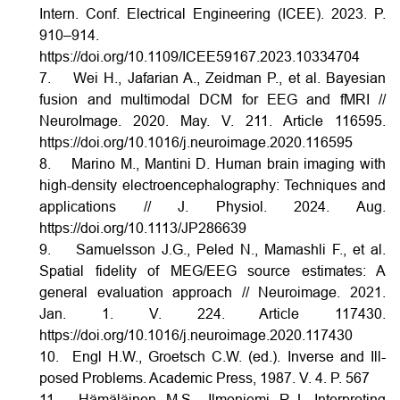
Intern. Conf. Electrical Engineering (ICEE). 2023. P.
910–914.
https://doi.org/10.1109/ICEE59167.2023.10334704
7. Wei H., Jafarian A., Zeidman P., et al. Bayesian
fusion and multimodal DCM for EEG and fMRI //
NeuroImage. 2020. May. V. 211. Article 116595.
https://doi.org/10.1016/j.neuroimage.2020.116595
8. Marino M., Mantini D. Human brain imaging with
high-density electroencephalography: Techniques and
applications // J. Physiol. 2024. Aug.
https://doi.org/10.1113/JP286639
9. Samuelsson J.G., Peled N., Mamashli F., et al.
Spatial fidelity of MEG/EEG source estimates: A
general evaluation approach // Neuroimage. 2021.
Jan. 1. V. 224. Article 117430.
https://doi.org/10.1016/j.neuroimage.2020.117430
10. Engl H.W., Groetsch C.W. (ed.). Inverse and Ill-
posed Problems. Academic Press, 1987. V. 4. P. 567
11. Hämäläinen M.S., Ilmoniemi R.J. Interpreting