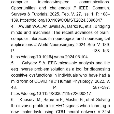
computer interface-inspired communications:
Opportunities and challenges // IEEE Commun.
Surveys & Tutorials. 2025. Feb. V. 27. Iss. 1. P. 108–
139.
https://doi.org/10.1109/COMST.2024.3396847
4. Awuah W.A., Ahluwalia A., Darko K., et al. Bridging
minds and machines: The recent advances of brain-
computer interfaces in neurological and neurosurgical
applications // World Neurosurgery. 2024. Sep. V. 189.
P. 138–153.
https://doi.org/10.1016/j.wneu.2024.05.104
5. Gulyaev S.A. EEG microstate analysis and the
eeg inverse problem solution as a tool for diagnosing
cognitive dysfunctions in individuals who have had a
mild form of COVID-19 // Human Physiology. 2022. V.
48. P. 587–597.
https://doi.org/10.1134/S0362119722600217
6. Khosravi M., Bahrami F., Moshiri B., et al. Solving
the inverse problem for EEG signals when learning a
new motor task using GRU neural network // 31st