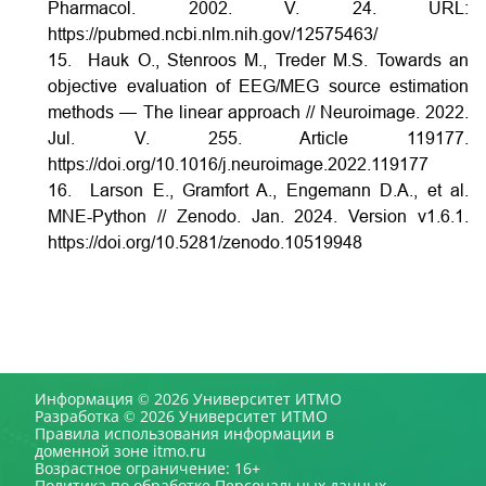
Pharmacol. 2002. V. 24. URL:
https://pubmed.ncbi.nlm.nih.gov/12575463/
15. Hauk O., Stenroos M., Treder M.S. Towards an
objective evaluation of EEG/MEG source estimation
methods — The linear approach // Neuroimage. 2022.
Jul. V. 255. Article 119177.
https://doi.org/10.1016/j.neuroimage.2022.119177
16. Larson E., Gramfort A., Engemann D.A., et al.
MNE-Python // Zenodo. Jan. 2024. Version v1.6.1.
https://doi.org/10.5281/zenodo.10519948
Информация © 2026 Университет ИТМО
Разработка © 2026 Университет ИТМО
Правила использования информации в
доменной зоне itmo.ru
Возрастное ограничение: 16+
Политика по обработке Персональных данных