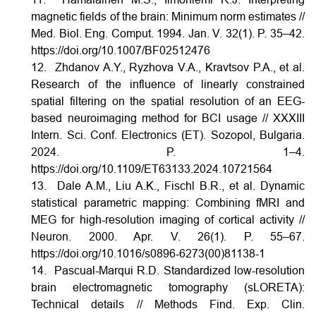
magnetic fields of the brain: Minimum norm estimates //
Med. Biol. Eng. Comput. 1994. Jan. V. 32(1). P. 35–42.
https://doi.org/10.1007/BF02512476
12. Zhdanov A.Y., Ryzhova V.A., Kravtsov P.A., et al.
Research of the influence of linearly constrained
spatial filtering on the spatial resolution of an EEG-
based neuroimaging method for BCI usage // XXXIII
Intern. Sci. Conf. Electronics (ET). Sozopol, Bulgaria.
2024. P. 1–4.
https://doi.org/10.1109/ET63133.2024.10721564
13. Dale A.M., Liu A.K., Fischl B.R., et al. Dynamic
statistical parametric mapping: Combining fMRI and
MEG for high-resolution imaging of cortical activity //
Neuron. 2000. Apr. V. 26(1). P. 55–67.
https://doi.org/10.1016/s0896-6273(00)81138-1
14. Pascual-Marqui R.D. Standardized low-resolution
brain electromagnetic tomography (sLORETA):
Technical details // Methods Find. Exp. Clin.