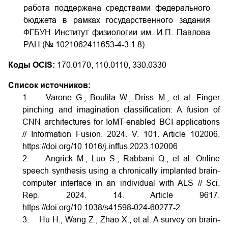
работа поддержана средствами федерального
бюджета в рамках государственного задания
ФГБУН Институт физиологии им. И.П. Павлова
РАН (№ 1021062411653-4-3.1.8).
Коды OCIS:
170.0170, 110.0110, 330.0330
Список источников:
1. Varone G., Boulila W., Driss M., et al. Finger
pinching and imagination classification: A fusion of
CNN architectures for IoMT-enabled BCI applications
// Information Fusion. 2024. V. 101. Article 102006.
https://doi.org/10.1016/j.inffus.2023.102006
2. Angrick M., Luo S., Rabbani Q., et al. Online
speech synthesis using a chronically implanted brain-
computer interface in an individual with ALS // Sci.
Rep. 2024. 14. Article 9617.
https://doi.org/10.1038/s41598-024-60277-2
3. Hu H., Wang Z., Zhao X., et al. A survey on brain-