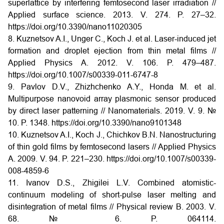
superlattice by interfering femtosecond laser irradiation //
Applied surface science. 2013. V. 274. P. 27–32.
https://doi.org/10.3390/nano11020305
8. Kuznetsov A.I., Unger C., Koch J. et al. Laser-induced jet
formation and droplet ejection from thin metal films //
Applied Physics A. 2012. V. 106. P. 479–487.
https://doi.org/10.1007/s00339-011-6747-8
9. Pavlov D.V., Zhizhchenko A.Y., Honda M. et al.
Multipurpose nanovoid array plasmonic sensor produced
by direct laser patterning // Nanomaterials. 2019. V. 9. №
10. P. 1348.
https://doi.org/10.3390/nano9101348
10. Kuznetsov A.I., Koch J., Chichkov B.N. Nanostructuring
of thin gold films by femtosecond lasers // Applied Physics
A. 2009. V. 94. P. 221–230.
https://doi.org/10.1007/s00339-
008-4859-6
11. Ivanov D.S., Zhigilei L.V. Combined atomistic-
continuum modeling of short-pulse laser melting and
disintegration of metal films // Physical review B. 2003. V.
68. № 6. P. 064114.