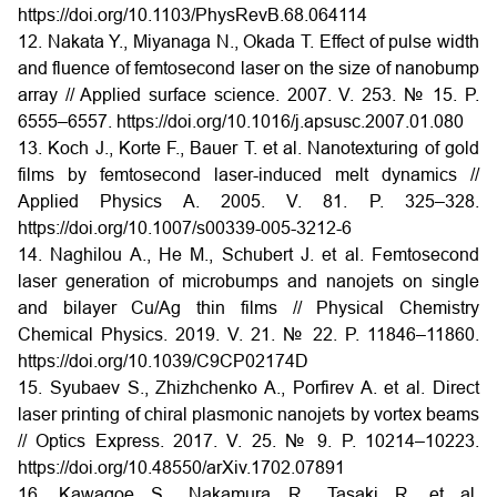
https://doi.org/10.1103/PhysRevB.68.064114
12. Nakata Y., Miyanaga N., Okada T. Effect of pulse width
and fluence of femtosecond laser on the size of nanobump
array // Applied surface science. 2007. V. 253. № 15. P.
6555–6557.
https://doi.org/10.1016/j.apsusc.2007.01.080
13. Koch J., Korte F., Bauer T. et al. Nanotexturing of gold
films by femtosecond laser-induced melt dynamics //
Applied Physics A. 2005. V. 81. P. 325–328.
https://doi.org/10.1007/s00339-005-3212-6
14. Naghilou A., He M., Schubert J. et al. Femtosecond
laser generation of microbumps and nanojets on single
and bilayer Cu/Ag thin films // Physical Chemistry
Chemical Physics. 2019. V. 21. № 22. P. 11846–11860.
https://doi.org/10.1039/C9CP02174D
15. Syubaev S., Zhizhchenko A., Porfirev A. et al. Direct
laser printing of chiral plasmonic nanojets by vortex beams
// Optics Express. 2017. V. 25. № 9. P. 10214–10223.
https://doi.org/10.48550/arXiv.1702.07891
16. Kawagoe S., Nakamura R., Tasaki R. et al.