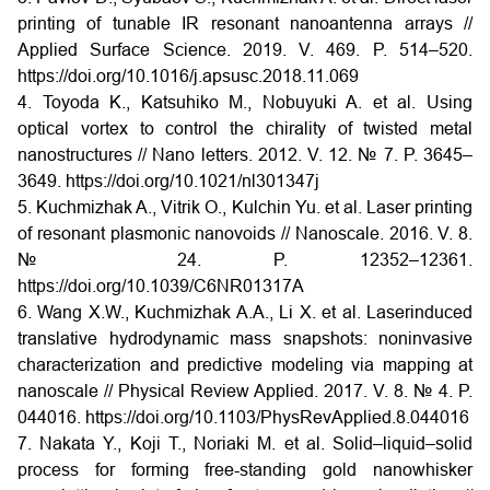
printing of tunable IR resonant nanoantenna arrays //
Applied Surface Science. 2019. V. 469. P. 514–520.
https://doi.org/10.1016/j.apsusc.2018.11.069
4. Toyoda K., Katsuhiko M., Nobuyuki A. et al. Using
optical vortex to control the chirality of twisted metal
nanostructures // Nano letters. 2012. V. 12. № 7. P. 3645–
3649.
https://doi.org/10.1021/nl301347j
5. Kuchmizhak A., Vitrik O., Kulchin Yu. et al. Laser printing
of resonant plasmonic nanovoids // Nanoscale. 2016. V. 8.
№ 24. P. 12352–12361.
https://doi.org/10.1039/C6NR01317A
6. Wang X.W., Kuchmizhak A.A., Li X. et al. Laserinduced
translative hydrodynamic mass snapshots: noninvasive
characterization and predictive modeling via mapping at
nanoscale // Physical Review Applied. 2017. V. 8. № 4. P.
044016.
https://doi.org/10.1103/PhysRevApplied.8.044016
7. Nakata Y., Koji T., Noriaki M. et al. Solid–liquid–solid
process for forming free-standing gold nanowhisker