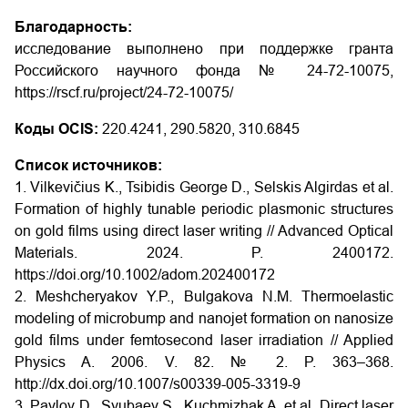
Благодарность:
исследование выполнено при поддержке гранта
Российского научного фонда № 24-72-10075,
https://rscf.ru/project/24-72-10075/
Коды OCIS:
220.4241, 290.5820, 310.6845
Список источников:
1. Vilkevičius K., Tsibidis George D., Selskis Algirdas et al.
Formation of highly tunable periodic plasmonic structures
on gold films using direct laser writing // Advanced Optical
Materials. 2024. P. 2400172.
https://doi.org/10.1002/adom.202400172
2. Meshcheryakov Y.P., Bulgakova N.M. Thermoelastic
modeling of microbump and nanojet formation on nanosize
gold films under femtosecond laser irradiation // Applied
Physics A. 2006. V. 82. № 2. P. 363–368.
http://dx.doi.org/10.1007/s00339-005-3319-9
3. Pavlov D., Syubaev S., Kuchmizhak A. et al. Direct laser