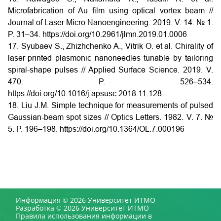
Microfabrication of Au film using optical vortex beam //
Journal of Laser Micro Nanoengineering. 2019. V. 14. № 1.
P. 31–34.
https://doi.org/10.2961/jlmn.2019.01.0006
17. Syubaev S., Zhizhchenko A., Vitrik O. et al. Chirality of
laser-printed plasmonic nanoneedles tunable by tailoring
spiral-shape pulses // Applied Surface Science. 2019. V.
470. P. 526–534.
https://doi.org/10.1016/j.apsusc.2018.11.128
18. Liu J.M. Simple technique for measurements of pulsed
Gaussian-beam spot sizes // Optics Letters. 1982. V. 7. №
5. P. 196–198.
https://doi.org/10.1364/OL.7.000196
Информация © 2026 Университет ИТМО
Разработка © 2026 Университет ИТМО
Правила использования информации в