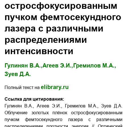
остросфокусированным
пучком фемтосекундного
лазера с различными
распределениями
интенсивности
Гулинян В.А.,
Агеев Э.И.,
Гремилов М.А.,
Зуев Д.А.
elibrary.ru
Полный текст на
Ссылка для цитирования:
Гулинян В.А., Агеев Э.И., Гремилов М.А., Зуев Д.А.
Облучение золотых плёнок остросфокусированным
пучком фемтосекундного лазера с различными
распределениями плотности энергии // Оптический