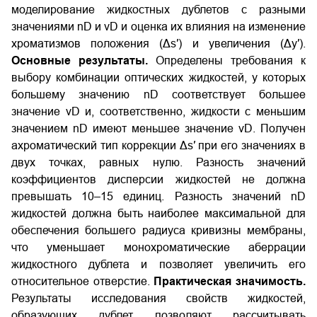
моделирование жидкостных дублетов с разными
значениями nD и νD и оценка их влияния на изменение
хроматизмов положения (Δs′) и увеличения (Δy′).
Основные результаты.
Определены требования к
выбору комбинации оптических жидкостей, у которых
большему значению nD соответствует большее
значение νD и, соответственно, жидкости с меньшим
значением nD имеют меньшее значение νD. Получен
ахроматический тип коррекции Δs′ при его значениях в
двух точках, равных нулю. Разность значений
коэффициентов дисперсии жидкостей не должна
превышать 10–15 единиц. Разность значений nD
жидкостей должна быть наиболее максимальной для
обеспечения большего радиуса кривизны мембраны,
что уменьшает монохроматические аберрации
жидкостного дублета и позволяет увеличить его
относительное отверстие.
Практическая значимость.
Результаты исследования свойств жидкостей,
образующих дублет, позволяют рассчитывать