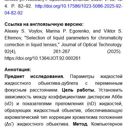
4. P. 82–92.
http://doi.org/10.17586/1023-5086-2025-92-
04-82-92
Ссылка на англоязычную версию:
Alexey S. Voytov, Marina P. Egorenko, and Viktor S.
Efremov, "Selection of liquid parameters for chromaticity
correction in liquid lenses," Journal of Optical Technology.
92(4), 261-267 (2025).
https://doi.org/10.1364/JOT.92.000261
Аннотация:
Предмет исследования.
Параметры жидкостей
жидкостного объектива-дублета с переменным
фокусным расстоянием.
Цель работы.
Установить
зависимость между коэффициентами дисперсии Аббе
(νD) и показателями преломления (nD) жидкостей,
образующих жидкостный объектив, обеспечивающую
ахроматический тип коррекции хроматизма положения
(Δs′) жидкостного объектива.
Метод.
Компьютерное