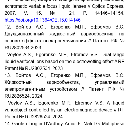
achromatic variable-focus liquid lenses // Optics Express.
2007. V. 15. № 21. P. 14146–14154.
https://doi.org/10.1364/OE.15.014146
12. Войтов А.С., Егоренко М.П., Ефремов В.С.
Двухдиапазонный жидкостный вариообъектив на
основе эффекта электросмачивания // Патент РФ №
RU2802534.2023.
Voytov A.S., Egorenko M.P., Efremov V.S. Dual-range
liquid varifocal lens based on the electrowetting effect // RF
Patent № RU2802534. 2023.
13. Войтов А.С., Егоренко М.П., Ефремов В.С.
Жидкостный вариообъектив, управляемый
электромагнитным устройством // Патент РФ №
RU2826524. 2024.
Voytov A.S., Egorenko M.P., Efremov V.S. A liquid
varioobject controlled by an electromagnetic device // RF
Patent № RU2826524. 2024.
14. Gaetan Liogier D'Ardhuy, Amiot F., Malet G. Multiphase