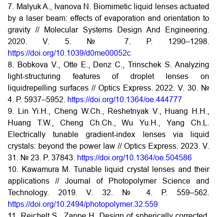
7. Malyuk A., Ivanova N. Biomimetic liquid lenses actuated
by a laser beam: effects of evaporation and orientation to
gravity // Molecular Systems Design And Engineering.
2020. V. 5. № 7. P. 1290–1298.
https://doi.org/10.1039/d0me00052c
8. Bobkova V., Otte E., Denz C., Trinschek S. Analyzing
light-structuring features of droplet lenses on
liquidrepelling surfaces // Optics Express. 2022. V. 30. №
4. P. 5937–5952.
https://doi.org/10.1364/oe.444777
9. Lin Yi.H., Cheng W.Ch., Reshetnyak V., Huang H.H.,
Huang T.W., Cheng Ch.Ch., Wu Yu.H., Yang Ch.L.
Electrically tunable gradient-index lenses via liquid
crystals: beyond the power law // Optics Express. 2023. V.
31. № 23. P. 37843.
https://doi.org/10.1364/oe.504586
10. Kawamura M. Tunable liquid crystal lenses and their
applications // Journal of Photopolymer Science and
Technology. 2019. V. 32. № 4. P. 559–562.
https://doi.org/10.2494/photopolymer.32.559
11. Reichelt S., Zappe H. Design of spherically corrected,