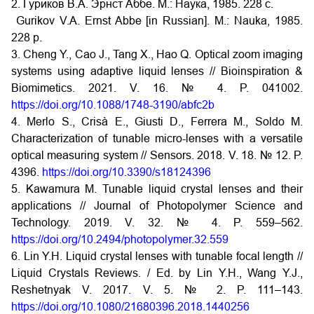
2. Гуриков В.А. Эрнст Аббе. М.: Наука, 1985. 228 с.
Gurikov V.A. Ernst Abbe [in Russian]. M.: Nauka, 1985.
228 p.
3. Cheng Y., Cao J., Tang X., Hao Q. Optical zoom imaging
systems using adaptive liquid lenses // Bioinspiration &
Biomimetics. 2021. V. 16. № 4. P. 041002.
https://doi.org/10.1088/1748-3190/abfc2b
4. Merlo S., Crisà E., Giusti D., Ferrera M., Soldo M.
Characterization of tunable micro-lenses with a versatile
optical measuring system // Sensors. 2018. V. 18. № 12. P.
4396.
https://doi.org/10.3390/s18124396
5. Kawamura M. Tunable liquid crystal lenses and their
applications // Journal of Photopolymer Science and
Technology. 2019. V. 32. № 4. P. 559–562.
https://doi.org/10.2494/photopolymer.32.559
6. Lin Y.H. Liquid crystal lenses with tunable focal length //
Liquid Crystals Reviews. / Ed. by Lin Y.H., Wang Y.J.,
Reshetnyak V. 2017. V. 5. № 2. P. 111–143.
https://doi.org/10.1080/21680396.2018.1440256