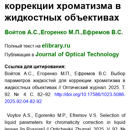
коррекции хроматизма в
жидкостных объективах
Войтов А.С.,
Егоренко М.П.,
Ефремов В.С.
elibrary.ru
Полный текст на
Journal of Optical Technology
Публикация в
Ссылка для цитирования:
Войтов А.С., Егоренко М.П., Ефремов В.С. Выбор
параметров жидкостей для коррекции хроматизма в
жидкостных объективах // Оптический журнал. 2025. Т.
92. № 4. С. 82–92.
http://doi.org/10.17586/1023-5086-
2025-92-04-82-92
Voytov A.S., Egorenko M.P., Efremov V.S. Selection of
liquid parameters for chromaticity correction in liquid
lenses [in Russian] // Opticheskii Zhurnal. 2025. V. 92. №