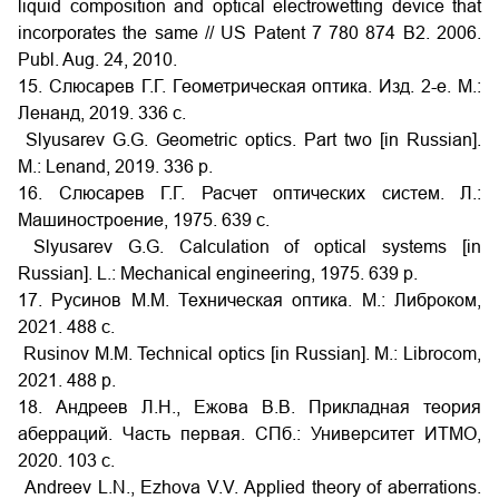
liquid composition and optical electrowetting device that
incorporates the same // US Patent 7 780 874 B2. 2006.
Publ. Aug. 24, 2010.
15. Слюсарев Г.Г. Геометрическая оптика. Изд. 2-е. М.:
Ленанд, 2019. 336 с.
Slyusarev G.G. Geometric optics. Part two [in Russian].
M.: Lenand, 2019. 336 p.
16. Слюсарев Г.Г. Расчет оптических систем. Л.:
Машиностроение, 1975. 639 с.
Slyusarev G.G. Calculation of optical systems [in
Russian]. L.: Mechanical engineering, 1975. 639 p.
17. Русинов М.М. Техническая оптика. М.: Либроком,
2021. 488 с.
Rusinov M.M. Technical optics [in Russian]. M.: Librocom,
2021. 488 p.
18. Андреев Л.Н., Ежова В.В. Прикладная теория
аберраций. Часть первая. СПб.: Университет ИТМО,
2020. 103 с.
Andreev L.N., Ezhova V.V. Applied theory of aberrations.