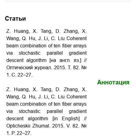
Статьи
Z. Huang, X. Tang, D. Zhang, X.
Wang, Q. Hu, J. Li, C. Liu Coherent
beam combination of ten fiber arrays
via stochastic parallel gradient
descent algorithm [на англ. яз.] //
Оптический журнал. 2015. Т. 82. №
1. С. 22–27.
Аннотация
Z. Huang, X. Tang, D. Zhang, X.
Wang, Q. Hu, J. Li, C. Liu Coherent
beam combination of ten fiber arrays
via stochastic parallel gradient
descent algorithm [in English] //
Opticheskii Zhurnal. 2015. V. 82. №
1. P. 22–27.