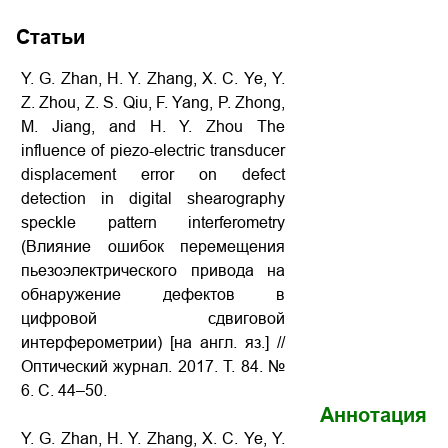
Статьи
Y. G. Zhan, H. Y. Zhang, X. C. Ye, Y.
Z. Zhou, Z. S. Qiu, F. Yang, P. Zhong,
M. Jiang, and H. Y. Zhou The
influence of piezo-electric transducer
displacement error on defect
detection in digital shearography
speckle pattern interferometry
(Влияние ошибок перемещения
пьезоэлектрического привода на
обнаружение дефектов в
цифровой сдвиговой
интерферометрии) [на англ. яз.] //
Оптический журнал. 2017. Т. 84. №
6. С. 44–50.
Аннотация
Y. G. Zhan, H. Y. Zhang, X. C. Ye, Y.