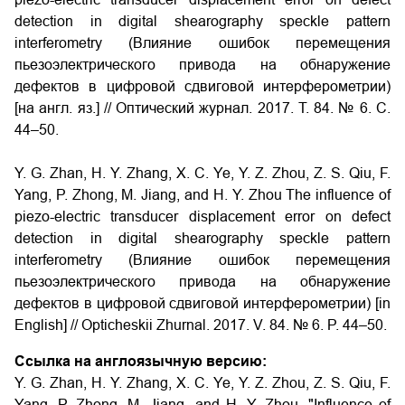
detection in digital shearography speckle pattern
interferometry (Влияние ошибок перемещения
пьезоэлектрического привода на обнаружение
дефектов в цифровой сдвиговой интерферометрии)
[на англ. яз.] // Оптический журнал. 2017. Т. 84. № 6. С.
44–50.
Y. G. Zhan, H. Y. Zhang, X. C. Ye, Y. Z. Zhou, Z. S. Qiu, F.
Yang, P. Zhong, M. Jiang, and H. Y. Zhou The influence of
piezo-electric transducer displacement error on defect
detection in digital shearography speckle pattern
interferometry (Влияние ошибок перемещения
пьезоэлектрического привода на обнаружение
дефектов в цифровой сдвиговой интерферометрии) [in
English] // Opticheskii Zhurnal. 2017. V. 84. № 6. P. 44–50.
Ссылка на англоязычную версию:
Y. G. Zhan, H. Y. Zhang, X. C. Ye, Y. Z. Zhou, Z. S. Qiu, F.
Yang, P. Zhong, M. Jiang, and H. Y. Zhou, "Influence of