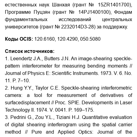
естественных наук Шанхая (грант № 15ZR1401700),
Программе Пуцзян (грант № 14PJ1400100), Фондам
фундаментальных исследований центральных
университетов (грант № 2232014D3-28) за поддержку.
Коды OCIS:
120.6160, 120.4290, 050.5080
Список источников:
1. Leendertz J.A., Butters J.N. An image-shearing speckle-
pattern interferometer for measuring bending moments //
Journal of Physics E: Scientific Instruments. 1973. V. 6. No.
11. P. 7–10.
2. Hung Y.Y., Taylor C.E. Speckle-shearing interferometric
camera: a tool for measurement of derivatives of
surfacedisplacement // Proc. SPIE. Developments in Laser
Technology II. 1974. V. 0041. P. 169–175.
3. Pedrini G., Zou Y.L., Tiziani H.J. Quantitative evaluation
of digital shearing interferogram using the spatial carrier
method // Pure and Applied Optics: Journal of the