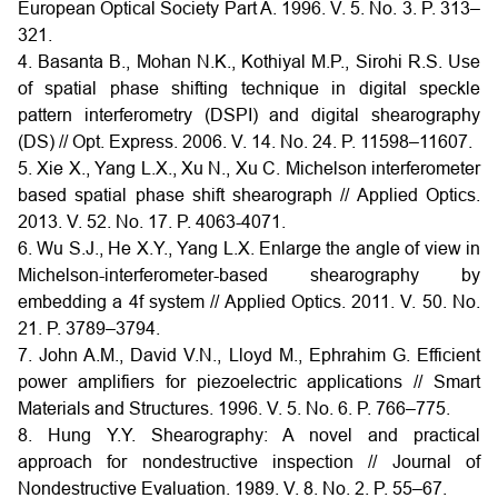
European Optical Society Part A. 1996. V. 5. No. 3. P. 313–
321.
4. Basanta B., Mohan N.K., Kothiyal M.P., Sirohi R.S. Use
of spatial phase shifting technique in digital speckle
pattern interferometry (DSPI) and digital shearography
(DS) // Opt. Express. 2006. V. 14. No. 24. P. 11598–11607.
5. Xie X., Yang L.X., Xu N., Xu C. Michelson interferometer
based spatial phase shift shearograph // Applied Optics.
2013. V. 52. No. 17. P. 4063-4071.
6. Wu S.J., He X.Y., Yang L.X. Enlarge the angle of view in
Michelson-interferometer-based shearography by
embedding a 4f system // Applied Optics. 2011. V. 50. No.
21. P. 3789–3794.
7. John A.M., David V.N., Lloyd M., Ephrahim G. Efficient
power amplifiers for piezoelectric applications // Smart
Materials and Structures. 1996. V. 5. No. 6. P. 766–775.
8. Hung Y.Y. Shearography: A novel and practical
approach for nondestructive inspection // Journal of
Nondestructive Evaluation. 1989. V. 8. No. 2. P. 55–67.