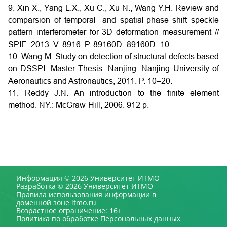
9. Xin X., Yang L.X., Xu C., Xu N., Wang Y.H. Review and
comparsion of temporal- and spatial-phase shift speckle
pattern interferometer for 3D deformation measurement //
SPIE. 2013. V. 8916. P. 89160D–89160D–10.
10. Wang M. Study on detection of structural defects based
on DSSPI. Master Thesis. Nanjing: Nanjing University of
Aeronautics and Astronautics, 2011. P. 10–20.
11. Reddy J.N. An introduction to the finite element
method. NY.: McGraw-Hill, 2006. 912 p.
Информация © 2026 Университет ИТМО
Разработка © 2026 Университет ИТМО
Правила использования информации в
доменной зоне itmo.ru
Возрастное ограничение: 16+
Политика по обработке Персональных данных