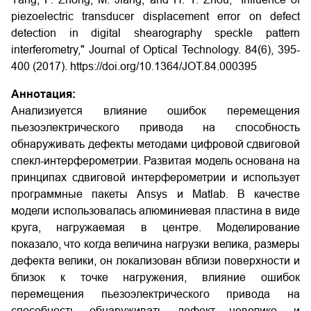
piezoelectric transducer displacement error on defect
detection in digital shearography speckle pattern
interferometry," Journal of Optical Technology. 84(6), 395-
400 (2017). https://doi.org/10.1364/JOT.84.000395
Аннотация:
Анализиуется влияние ошибок перемещения
пьезоэлектрического привода на способность
обнаруживать дефекты методами цифровой сдвиговой
спекл-интерферометрии. Развитая модель основана на
принципах сдвиговой интерферометрии и использует
программные пакеты Ansys и Matlab. В качестве
модели использовалась алюминиевая пластина в виде
круга, нагружаемая в центре. Моделирование
показало, что когда величина нагрузки велика, размеры
дефекта велики, он локализован вблизи поверхности и
близок к точке нагружения, влияние ошибок
перемещения пьезоэлектрического привода на
способность обнаруживать дефект невелико, и