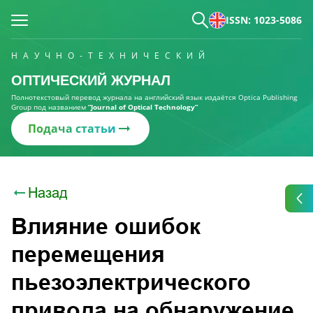
ISSN: 1023-5086
НАУЧНО-ТЕХНИЧЕСКИЙ
ОПТИЧЕСКИЙ ЖУРНАЛ
Полнотекстовый перевод журнала на английский язык издаётся Optica Publishing
Group под названием
“Journal of Optical Technology“
Подача статьи
Назад
Влияние ошибок
перемещения
пьезоэлектрического
привода на обнаружение