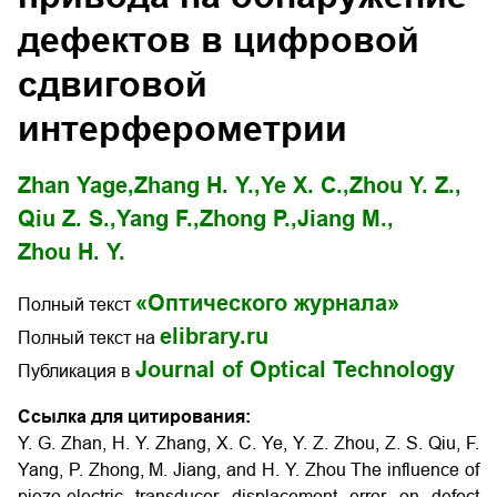
дефектов в цифровой
сдвиговой
интерферометрии
Zhan Yage,
Zhang H. Y.,
Ye X. C.,
Zhou Y. Z.,
Qiu Z. S.,
Yang F.,
Zhong P.,
Jiang M.,
Zhou H. Y.
«Оптического журнала»
Полный текст
elibrary.ru
Полный текст на
Journal of Optical Technology
Публикация в
Ссылка для цитирования:
Y. G. Zhan, H. Y. Zhang, X. C. Ye, Y. Z. Zhou, Z. S. Qiu, F.
Yang, P. Zhong, M. Jiang, and H. Y. Zhou The influence of
piezo-electric transducer displacement error on defect