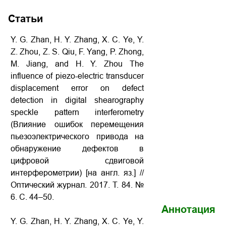
Статьи
Y. G. Zhan, H. Y. Zhang, X. C. Ye, Y.
Z. Zhou, Z. S. Qiu, F. Yang, P. Zhong,
M. Jiang, and H. Y. Zhou The
influence of piezo-electric transducer
displacement error on defect
detection in digital shearography
speckle pattern interferometry
(Влияние ошибок перемещения
пьезоэлектрического привода на
обнаружение дефектов в
цифровой сдвиговой
интерферометрии) [на англ. яз.] //
Оптический журнал. 2017. Т. 84. №
6. С. 44–50.
Аннотация
Y. G. Zhan, H. Y. Zhang, X. C. Ye, Y.