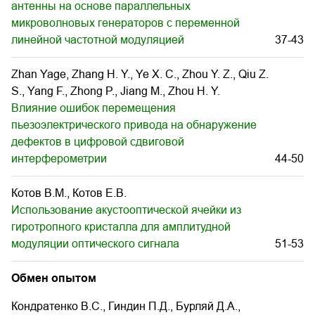
антенны на основе параллельных
микроволновых генераторов с переменной
линейной частотной модуляцией
37-43
Zhan Yage, Zhang H. Y., Ye X. C., Zhou Y. Z., Qiu Z.
S., Yang F., Zhong P., Jiang M., Zhou H. Y.
Влияние ошибок перемещения
пьезоэлектрического привода на обнаружение
дефектов в цифровой сдвиговой
интерферометрии
44-50
Котов В.М., Котов Е.В.
Использование акустооптической ячейки из
гиротропного кристалла для амплитудной
модуляции оптического сигнала
51-53
Обмен опытом
Кондратенко В.С., Гиндин П.Д., Бурляй Д.А.,