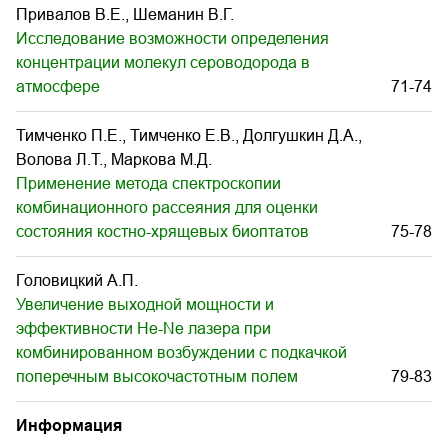
Привалов В.Е., Шеманин В.Г.
Исследование возможности определения
концентрации молекул сероводорода в
атмосфере
71-74
Тимченко П.Е., Тимченко Е.В., Долгушкин Д.А.,
Волова Л.Т., Маркова М.Д.
Применение метода спектроскопии
комбинационного рассеяния для оценки
состояния костно-хрящевых биоптатов
75-78
Головицкий А.П.
Увеличение выходной мощности и
эффективности He-Ne лазера при
комбинированном возбуждении с подкачкой
поперечным высокочастотным полем
79-83
Информация