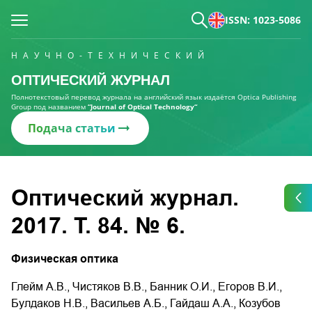
ISSN: 1023-5086
НАУЧНО-ТЕХНИЧЕСКИЙ
ОПТИЧЕСКИЙ ЖУРНАЛ
Полнотекстовый перевод журнала на английский язык издаётся Optica Publishing
Group под названием
“Journal of Optical Technology“
Подача статьи
Оптический журнал.
2017. Т. 84. № 6.
Физическая оптика
Глейм А.В., Чистяков В.В., Банник О.И., Егоров В.И.,
Булдаков Н.В., Васильев А.Б., Гайдаш А.А., Козубов