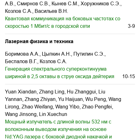
А.В., Смирнов С.В., Кынев С.М., Хоружников С.Э.,
Козлов С.А., Васильев В.Н.
Квантовая коммуникация на боковых частотах со
скоростью 1 Мбит/с в городской сети
3-9
Лазерная физика и техника
Боримова А.А., Цыпкин А.Н., Путилин С.Э.,
Беспалов В.Г., Козлов С.А.
Генерация спектрального суперконтинуума
шириной в 2,5 октавы в струе оксида дейтерия
10-15
Yuan Xiandan, Zhang Ling, Hu Zhanggui, Liu
Yannan, Zhang Zhiyan, Yu Haijuan, Wu Peng, Wang
Lirong, Zhao Weifang, Wang Yibo, Zhao Pengfei,
Wang Jinsong, Lin Xuechun
Мощный излучатель с длиной волны 532 нм с
волоконным выводом излучения на основе
Nd:YAG лазера с боковой диодной накачкой и