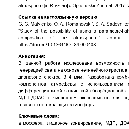
atmosphere
[in Russian] // Opticheskii Zhurnal. 2017. 
Ссылка на англоязычную версию:
G. G. Matvienko, O. A. Romanovskiĭ, S. A. Sadovniko
"Study of the possibility of using a parametric-lig
composition of the atmosphere," Journal 
https://doi.org/10.1364/JOT.84.000408
Аннотация:
В данной работе исследована возможность 
генерацией света на основе нелинейного кристал
диапазоне спектра 3–4 мкм. Разработана комб
компонентов атмосферы с использованием 
дифференциальной оптической абсорбционной сп
МДП–ДОАС в численном эксперименте для оце
газовых составляющих атмосферы.
Ключевые слова:
атмосфера, лидарное зондирование, МДП, ДО