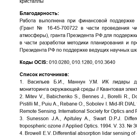
кристаллы
Благодарность:
Работа выполнена при финансовой поддержке 
(Грант № 16-45-700722 в части проведения ч
атмосферы), гранта Президента РФ для поддержки
в части разработки методики планирования и 
Президента РФ по поддержке ведущих научных шк
Коды OCIS:
010.0280, 010.1280, 010.3640
Список источников:
1. Васильев Б.И., Маннун У.М. ИК лидары д
мониторинга окружающей среды // Квантовая электро
2. Mitev V., Babichenko S., Bennes J., Borelli R., Dol
Pistilli M., Puiu A., Rebane O., Sobolev I. Mid-IR DIAL
Remote Sensing. International Society for Optics and
3. Sunesson J.A., Apituley A., Swart D.P.J. Differ
tropospheric ozone // Applied Optics. 1994. V. 33. № 
4. Browell E.V. Differential absorption lidar sensing o