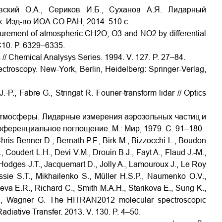
овский О.А., Сериков И.Б., Суханов А.Я. Лидарный
: Изд-во ИОА СО РАН, 2014. 510 с.
surement of atmospheric CH2O, O3 and NO2 by differential
 C10. P. 6329–6335.
s // Chemical Analysys Series. 1994. V. 127. P. 27–84.
spectroscopy. New-York, Berlin, Heidelberg: Springer-Verlag,
-P., Fabre G., Stringat R. Fourier-transform lidar // Optics
ь атмосферы. Лидарные измерения аэрозольных частиц и
фференциальное поглощение. М.: Мир, 1979. С. 91–180.
hris Benner D., Bernath P.F., Birk M., Bizzocchi L., Boudon
Coudert L.H., Devi V.M., Drouin B.J., Fayt A., Flaud J.-M.,
 Hodges J.T., Jacquemart D., Jolly A., Lamouroux J., Le Roy
assie S.T., Mikhailenko S., Müller H.S.P., Naumenko O.V.,
tseva E.R., Richard C., Smith M.A.H., Starikova E., Sung K.,
G., Wagner G. The HITRAN2012 molecular spectroscopic
adiative Transfer. 2013. V. 130. P. 4–50.