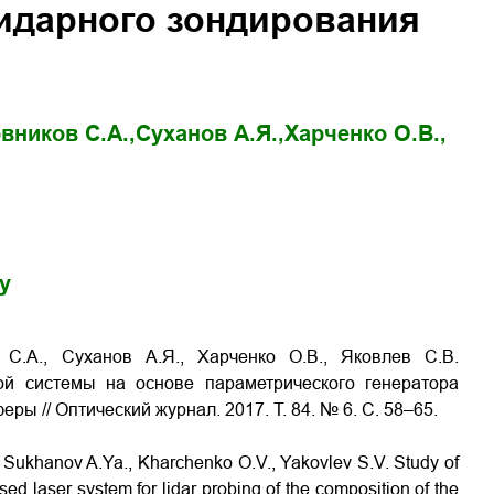
лидарного зондирования
вников С.А.,
Суханов А.Я.,
Харченко О.В.,
gy
 С.А., Суханов А.Я., Харченко О.В., Яковлев С.В.
й системы на основе параметрического генератора
сферы
// Оптический журнал. 2017. Т. 84. № 6. С. 58–65.
 Sukhanov A.Ya., Kharchenko O.V., Yakovlev S.V.
Study of
ased laser system for lidar probing of the composition of the