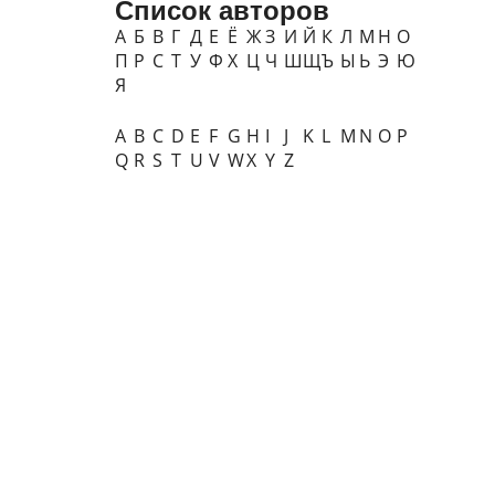
Список авторов
А
Б
В
Г
Д
Е
Ё
Ж
З
И
Й
К
Л
М
Н
О
П
Р
С
Т
У
Ф
Х
Ц
Ч
Ш
Щ
Ъ
Ы
Ь
Э
Ю
Я
A
B
C
D
E
F
G
H
I
J
K
L
M
N
O
P
Q
R
S
T
U
V
W
X
Y
Z