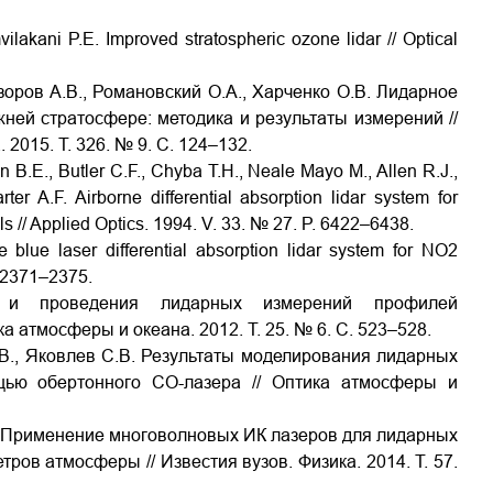
vilakani P.E. Improved stratospheric ozone lidar // Optical
взоров А.В., Романовский О.А., Харченко О.В. Лидарное
ей стратосфере: методика и результаты измерений //
2015. Т. 326. № 9. С. 124–132.
 B.E., Butler C.F., Chyba T.H., Neale Mayo M., Allen R.J.,
er A.F. Airborne differential absorption lidar system for
 // Applied Optics. 1994. V. 33. № 27. P. 6422–6438.
e blue laser differential absorption lidar system for NO2
. 2371–2375.
я и проведения лидарных измерений профилей
 атмосферы и океана. 2012. Т. 25. № 6. С. 523–528.
О.В., Яковлев С.В. Результаты моделирования лидарных
ью обертонного СО-лазера // Оптика атмосферы и
В. Применение многоволновых ИК лазеров для лидарных
ов атмосферы // Известия вузов. Физика. 2014. Т. 57.