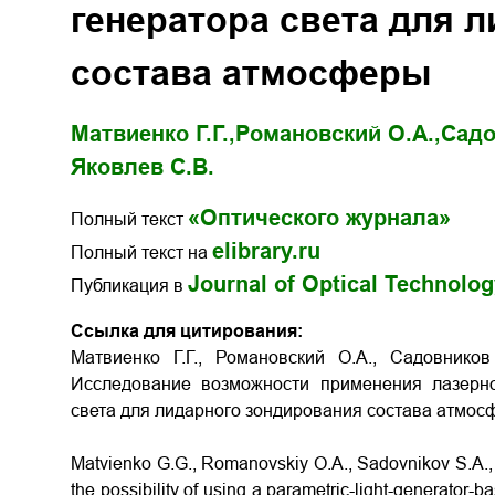
генератора света для 
состава атмосферы
Матвиенко Г.Г.,
Романовский О.А.,
Садо
Яковлев С.В.
«Оптического журнала»
Полный текст
elibrary.ru
Полный текст на
Journal of Optical Technolo
Публикация в
Ссылка для цитирования:
Матвиенко Г.Г., Романовский О.А., Садовников
Исследование возможности применения лазерно
света для лидарного зондирования состава атмо
Matvienko G.G., Romanovskiy O.A., Sadovnikov S.A.,
the possibility of using a parametric-light-generator-b