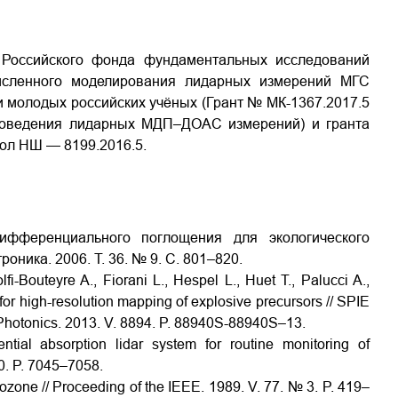
Российского фонда фундаментальных исследований
исленного моделирования лидарных измерений МГС
 молодых российских учёных (Грант № МК-1367.2017.5
проведения лидарных МДП–ДОАС измерений) и гранта
ол НШ — 8199.2016.5.
ифференциального поглощения для экологического
ника. 2006. Т. 36. № 9. С. 801–820.
fi-Bouteyre A., Fiorani L., Hespel L., Huet T., Palucci A.,
 for high-resolution mapping of explosive precursors // SPIE
 Photonics. 2013. V. 8894. P. 88940S-88940S–13.
ential absorption lidar system for routine monitoring of
30. P. 7045–7058.
f ozone // Proceeding of the IEEE. 1989. V. 77. № 3. P. 419–