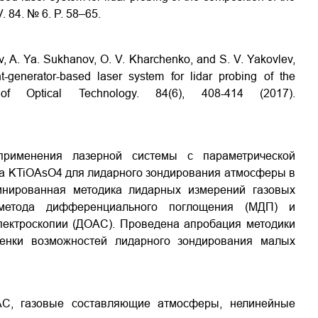
V. 84. № 6. P. 58–65.
v, A. Ya. Sukhanov, O. V. Kharchenko, and S. V. Yakovlev,
ht-generator-based laser system for lidar probing of the
of Optical Technology. 84(6), 408-414 (2017).
применения лазерной системы с параметрической
ла KTiOAsO4 для лидарного зондирования атмосферы в
инированная методика лидарных измерений газовых
метода дифференциального поглощения (МДП) и
ектроскопии (ДОАС). Проведена апробация методики
нки возможностей лидарного зондирования малых
АС, газовые составляющие атмосферы, нелинейные