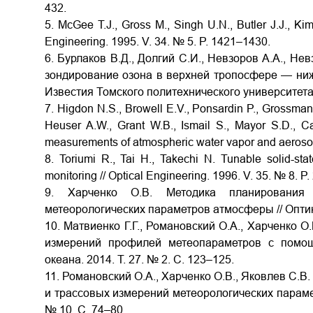
432.
5. McGee T.J., Gross M., Singh U.N., Butler J.J., Kim
Engineering. 1995. V. 34. № 5. P. 1421–1430.
6. Бурлаков В.Д., Долгий С.И., Невзоров А.А., Не
зондирование озона в верхней тропосфере — нижн
Известия Томского политехнического университета. 
7. Higdon N.S., Browell E.V., Ponsardin P., Grossmann
Heuser A.W., Grant W.B., Ismail S., Mayor S.D., Cart
measurements of atmospheric water vapor and aerosols
8. Toriumi R., Tai H., Takechi N. Tunable solid-stat
monitoring // Optical Engineering. 1996. V. 35. № 8. P
9. Харченко О.В. Методика планировани
метеорологических параметров атмосферы // Оптика
10. Матвиенко Г.Г., Романовский О.А., Харченко 
измерений профилей метеопараметров с помощ
океана. 2014. Т. 27. № 2. С. 123–125.
11. Романовский О.А., Харченко О.В., Яковлев С.
и трассовых измерений метеорологических параметр
№ 10. С. 74–80.