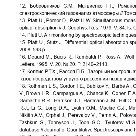
12. Бобровников С.М., Матвиенко Г.Г., Роман
спектроскопический газоанализ атмосферы // Томск
13. Platt U., Perner D., Patz H.W. Simultaneous mea
optical absorption // J. Geophys. Res. 1979. V. 84. Is.
14. Platt U. Air monitoring by spectroscopic technique
15. Platt U., Stutz J. Differential optical absorption 
2008. 593 p.
16. Douard M., Bacis R., Rambaldi Р., Ross A., Wolf J.
Letters. 1995. V. 20. № 20. P. 2140–2143.
17. Коллис Р.Т.Х., Рассел П.Б. Лазерный контрол
газов посредством упругого рассеяния назад и ди
18. Rothman L.S., Gordon I.E., Babikov Y., Barbe A., C
V., Brown L.R., Campargue A., Chance K., Cohen E.A., 
Gamache R.R., Harrison J.J., Hartmann J.-M., Hill C.,
R.J., Li G., Long D.A., Lyulin O.M., Mackie C.J., M
Nikitin A.V., Orphal J., Perevalov V., Perrin A., Polov
Tashkun S., Tennyson J., Toon G.C., Tyuterev Vl.
database // Journal of Quantitative Spectroscopy and R