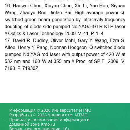
16. Haowei Chen, Xiuyan Chen, Xiu Li, Yao Hou, Siyuan
Wang, Zhaoyu Ren, Jintao Bai. High average power Q-
switched green beam generation by intracavity frequency
doubling of diode-side-pumped Nd:YAG/HGTR-KTP laser
// Optics & Laser Technology. 2009. V. 41. P. 1–4.
17. David R. Dudley, Oliver Mehl, Gary Y. Wang, Ezra S.
Allee, Henry Y. Pang, Norman Hodgson. Q-switched diode
pumped Nd:YAG rod laser with output power of 420 W at
532 nm and 160 W at 355 nm // Proc. of SPIE. 2009. V.
7193. P. 71930Z.
Информация © 2026 Университет ИТМО
Разработка © 2026 Университет ИТМО
Правила использования информации в
доменной зоне itmo.ru
Возрастное ограничение: 16+