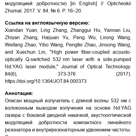
модуляцией добротности) [in English] // Opticheskii
Zhurnal. 2017. V. 84. № 6. P. 16–20.
Ссылка на англоязычную версию:
Xiandan Yuan, Ling Zhang, Zhanggui Hu, Yannan Liu,
Zhiyan Zhang, Haijuan Yu, Peng Wu, Lirong Wang,
Weifang Zhao, Yibo Wang, Pengfei Zhao, Jinsong Wang,
and Xuechun Lin, "High power fiber-coupled acousto-
optically Q-switched 532 nm laser with a side-pumped
Nd:YAG laser module," Journal of Optical Technology.
84(6), 373-376 (2017).
https://doi.org/10.1364/JOT.84.000373
Аннотация:
Описан мощный излучатель с длиной волны 532 нм с
волоконным выводом излучения на основе Nd:YAG
лазера с боковой диодной накачкой, акустооптической
модуляцией добротности компактного линейного
резонатора и внутрирезонаторным удвоением частоты.