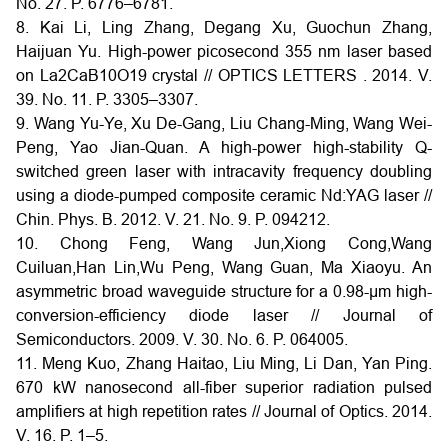
No. 27. P. 6776–6781.
8. Kai Li, Ling Zhang, Degang Xu, Guochun Zhang,
Haijuan Yu. High-power picosecond 355 nm laser based
on La2CaB10O19 crystal // OPTICS LETTERS . 2014. V.
39. No. 11. P. 3305–3307.
9. Wang Yu-Ye, Xu De-Gang, Liu Chang-Ming, Wang Wei-
Peng, Yao Jian-Quan. A high-power high-stability Q-
switched green laser with intracavity frequency doubling
using a diode-pumped composite ceramic Nd:YAG laser //
Chin. Phys. B. 2012. V. 21. No. 9. P. 094212.
10. Chong Feng, Wang Jun,Xiong Cong,Wang
Cuiluan,Han Lin,Wu Peng, Wang Guan, Ma Xiaoyu. An
asymmetric broad waveguide structure for a 0.98-µm high-
conversion-efficiency diode laser // Journal of
Semiconductors. 2009. V. 30. No. 6. P. 064005.
11. Meng Kuo, Zhang Haitao, Liu Ming, Li Dan, Yan Ping.
670 kW nanosecond all-fiber superior radiation pulsed
amplifiers at high repetition rates // Journal of Optics. 2014.
V. 16. P. 1–5.