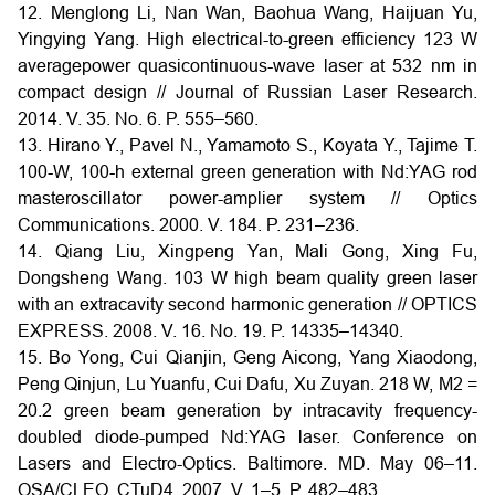
12. Menglong Li, Nan Wan, Baohua Wang, Haijuan Yu,
Yingying Yang. High electrical-to-green efficiency 123 W
averagepower quasicontinuous-wave laser at 532 nm in
compact design // Journal of Russian Laser Research.
2014. V. 35. No. 6. P. 555–560.
13. Hirano Y., Pavel N., Yamamoto S., Koyata Y., Tajime T.
100-W, 100-h external green generation with Nd:YAG rod
masteroscillator power-amplier system // Optics
Communications. 2000. V. 184. P. 231–236.
14. Qiang Liu, Xingpeng Yan, Mali Gong, Xing Fu,
Dongsheng Wang. 103 W high beam quality green laser
with an extracavity second harmonic generation // OPTICS
EXPRESS. 2008. V. 16. No. 19. P. 14335–14340.
15. Bo Yong, Cui Qianjin, Geng Aicong, Yang Xiaodong,
Peng Qinjun, Lu Yuanfu, Cui Dafu, Xu Zuyan. 218 W, M2 =
20.2 green beam generation by intracavity frequency-
doubled diode-pumped Nd:YAG laser. Conference on
Lasers and Electro-Optics. Baltimore. MD. May 06–11.
OSA/CLEO. CTuD4. 2007. V. 1–5. P. 482–483.