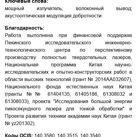
Ключевые слова:
мощный излучатель; волоконный вывод;
акустооптическая модуляция добротности
Благодарность:
Работа выполнена при финансовой поддержке
Пекинского исследовательского инженерно-
технологического центра по перспективному
производству полностью твердотельных лазеров,
Национальная программа Китая научно-
исследовательских и опытно-конструкторских работ в
области высоких технологий (грант № 2014AA032607),
Национального фонда естественных наук Китая
(гранты №№ 61404135, 61405186, 61308032 и
61308033), проекта "Исследования большой энергии
пикосекундного лазера для тонкой обработки" и
Проекта развития техники академии наук Китая (грант
№ yz201302).
Коды OCIS:
140.3580, 140.3515, 140.3540