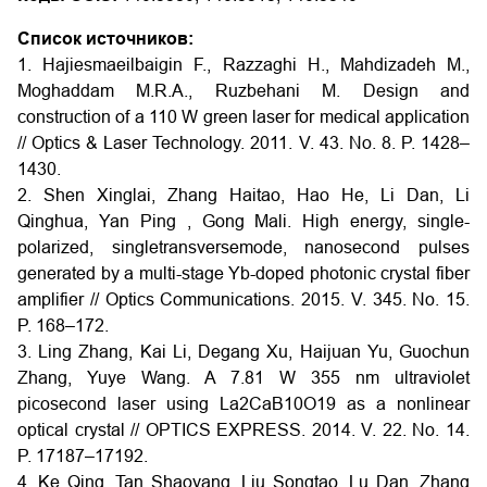
Список источников:
1. Hajiesmaeilbaigin F., Razzaghi H., Mahdizadeh M.,
Moghaddam M.R.A., Ruzbehani M. Design and
construction of a 110 W green laser for medical application
// Optics & Laser Technology. 2011. V. 43. No. 8. P. 1428–
1430.
2. Shen Xinglai, Zhang Haitao, Hao He, Li Dan, Li
Qinghua, Yan Ping , Gong Mali. High energy, single-
polarized, singletransversemode, nanosecond pulses
generated by a multi-stage Yb-doped photonic crystal fiber
amplifier // Optics Communications. 2015. V. 345. No. 15.
P. 168–172.
3. Ling Zhang, Kai Li, Degang Xu, Haijuan Yu, Guochun
Zhang, Yuye Wang. A 7.81 W 355 nm ultraviolet
picosecond laser using La2CaB10O19 as a nonlinear
optical crystal // OPTICS EXPRESS. 2014. V. 22. No. 14.
P. 17187–17192.
4. Ke Qing, Tan Shaoyang, Liu Songtao, Lu Dan, Zhang