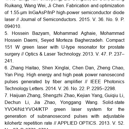
Ruikang, Wang Wei, Ji Chen. Fabrication and optimization
of 1.55-μm InGaAsP/InP high-power semiconductor diode
laser // Journal of Semiconductors. 2015. V. 36. No. 9. P.
094010.
5. Hossein Bazyarn, Mohammad Aghaie, Mohammad
Hossein Daemi, Seyed Morteza Bagherzadeh. Compact
151 W green laser with U-type resonator for prostate
surgery // Optics & Laser Technology. 2013. V. 47. P. 237–
241.
6. Zhang Haitao, Shen Xinglai, Chen Dan, Zheng Chao,
Yan Ping. High energy and high peak power nanosecond
pulses generated by fiber amplifier // IEEE Photonics
Technology Letters. 2014. V. 26. No. 22. P. 2295–2298.
7. Haijuan Zhang, Shengzhi Zhao, Kejian Yang, Guiqiu Li,
Dechun Li, Jia Zhao, Yonggang Wang. Solid-state
YVO4/Nd:YVO4/KTP green laser system for the
generation of subnanosecond pulses with adjustable
kilohertz repetition rate // APPLIED OPTICS. 2013. V. 52.