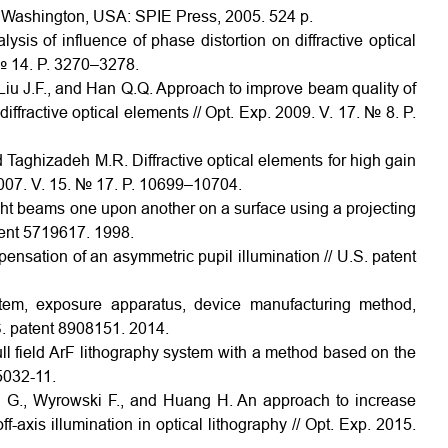
m, Washington, USA: SPIE Press, 2005. 524 p.
lysis of influence of phase distortion on diffractive optical
 № 14. P. 3270–3278.
., Liu J.F., and Han Q.Q. Approach to improve beam quality of
iffractive optical elements // Opt. Exp. 2009. V. 17. № 8. P.
d Taghizadeh M.R. Diffractive optical elements for high gain
 2007. V. 15. № 17. P. 10699–10704.
ight beams one upon another on a surface using a projecting
atent 5719617. 1998.
sation of an asymmetric pupil illumination // U.S. patent
em, exposure apparatus, device manufacturing method,
S. patent 8908151. 2014.
 full field ArF lithography system with a method based on the
5032-11.
tu G., Wyrowski F., and Huang H. An approach to increase
-axis illumination in optical lithography // Opt. Exp. 2015.