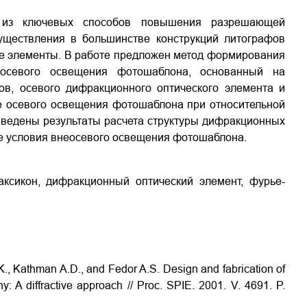
 из ключевых способов повышения разрешающей
уществления в большинстве конструкций литографов
е элементы. В работе предложен метод формирования
еосевого освещения фотошаблона, основанный на
ов, осевого дифракционного оптического элемента и
е осевого освещения фотошаблона при относительной
иведены результаты расчета структуры дифракционных
е условия внеосевого освещения фотошаблона.
аксикон, дифракционный оптический элемент, фурье-
K., Kathman A.D., and Fedor A.S. Design and fabrication of
hy: A diffractive approach // Proc. SPIE. 2001. V. 4691. P.