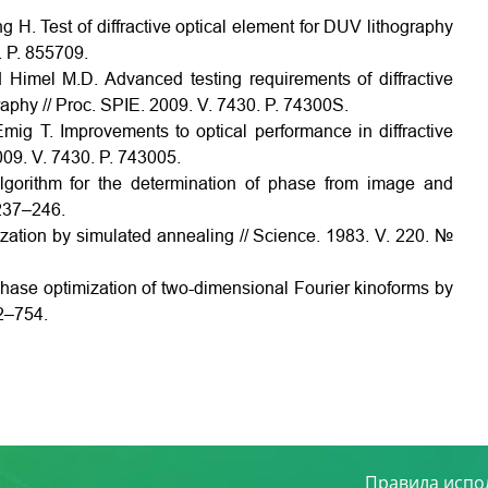
g H. Test of diffractive optical element for DUV lithography
. P. 855709.
nd Himel M.D. Advanced testing requirements of diffractive
graphy // Proc. SPIE. 2009. V. 7430. P. 74300S.
Emig T. Improvements to optical performance in diffractive
2009. V. 7430. P. 743005.
lgorithm for the determination of phase from image and
 237–246.
mization by simulated annealing // Science. 1983. V. 220. №
phase optimization of two-dimensional Fourier kinoforms by
52–754.
Правила испо