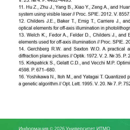
V. 23. № 4. P. 4482–4493.
11. Hu Z., Zhu J., Yang B., Xiao Y., Zeng A., and Huan
system using visible laser // Proc. SPIE. 2012. V. 8557
12. Childers J.E., Baker T., Emig T., Carriere J., a
optical elements for off-axis illumination in photolitho
13. Welch K., Fedor A., Felder D., Childers J., and 
elements used for off-axis illumination // Proc. SPIE. 
14. Gerchberg R.W. and Saxton W.O. A practical a
diffraction plane pictures // Optik. 1972. V. 2. № 35. P.
15. Kirkpatrick S., Gelatt C.D., and Vecchi M.P. Opti
4598. P. 671–680.
16. Yoshikawa N., Itoh M., and Yatagai T. Quantized 
a genetic algorithm // Opt. Lett. 1995. V. 20. № 7. P. 7
Информация © 2026 Университет ИТМО