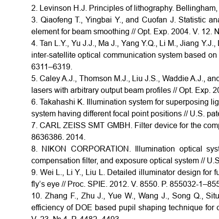
2. Levinson H.J. Principles of lithography. Bellingha
3. Qiaofeng T., Yingbai Y., and Cuofan J. Statistic ana
element for beam smoothing // Opt. Exp. 2004. V. 12.
4. Tan L.Y., Yu J.J., Ma J., Yang Y.Q., Li M., Jiang Y.J
inter-satellite optical communication system based on d
6311–6319.
5. Caley A.J., Thomson M.J., Liu J.S., Waddie A.J., an
lasers with arbitrary output beam profiles // Opt. Exp.
6. Takahashi K. Illumination system for superposing l
system having different focal point positions // U.S. p
7. CARL ZEISS SMT GMBH. Filter device for the compen
8636386. 2014.
8. NIKON CORPORATION. Illumination optical syst
compensation filter, and exposure optical system // U.
9. Wei L., Li Y., Liu L. Detailed illuminator design for
fly’s eye // Proc. SPIE. 2012. V. 8550. P. 855032-1–85
10. Zhang F., Zhu J., Yue W., Wang J., Song Q., Si
efficiency of DOE based pupil shaping technique for off