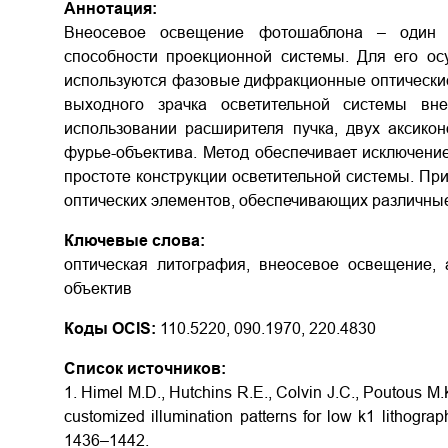
Аннотация:
Внеосевое освещение фотошаблона – один
способности проекционной системы. Для его ос
используются фазовые дифракционные оптически
выходного зрачка осветительной системы вн
использовании расширителя пучка, двух аксикон
фурье-объектива. Метод обеспечивает исключени
простоте конструкции осветительной системы. Пр
оптических элементов, обеспечивающих различны
Ключевые слова:
оптическая литография, внеосевое освещение, 
объектив
Коды OCIS:
110.5220, 090.1970, 220.4830
Список источников:
1. Himel M.D., Hutchins R.E., Colvin J.C., Poutous M.
customized illumination patterns for low k1 lithograp
1436–1442.