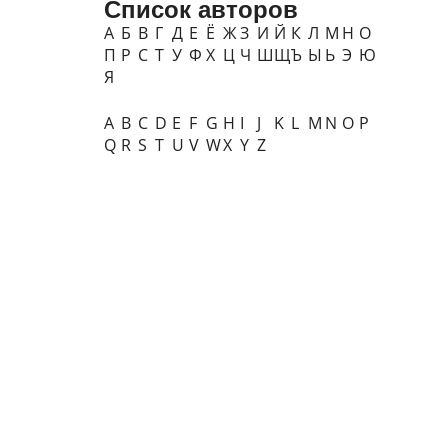
Список авторов
А
Б
В
Г
Д
Е
Ё
Ж
З
И
Й
К
Л
М
Н
О
П
Р
С
Т
У
Ф
Х
Ц
Ч
Ш
Щ
Ъ
Ы
Ь
Э
Ю
Я
A
B
C
D
E
F
G
H
I
J
K
L
M
N
O
P
Q
R
S
T
U
V
W
X
Y
Z