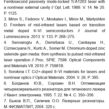
Femtosecond passively mode-locked Ti:A1203 laser with
a nonlinear external cavity // Opt. Lett. 1989. V. 14. № 20.
P. 1125.
3. Mirov S., Fedorov V., Moskalev I., Mirov M., Martyshkin
D. Frontiers of mid-infrared lasers based on transition
metal doped II–VI semiconductors // Journal of
Luminescence. 2013. V. 133. P. 268–275.
4. Sennaroglu A., Demirbasa U., Cankayaa H.,
Cizmeciyana N., Kurtc A., Somer M. Chromium-doped zinc
selenide gain media: from synthesis to pulsed mid-infrared
laser operation // Proc. SPIE. 7598. Optical Components
and Materials VII. 2010. P. 75981B.
5. Sorokina I.T. Cr2+-doped II–VI materials for lasers and
nonlinear optics // Optical Materials. 2004. V. 26. P. 395.
6. Богданов Ю.В., Сорокин В.Н. Оптимизация
четырехзеркального резонатора для титанового лазера
// Квант. электроника. 1995. Т. 22. № 4. С. 350–356.
7. Быков В.П., Силичев О.О. Лазерные резонаторы.
М.:ФИЗМАТЛИТ, 2004. 320 с.