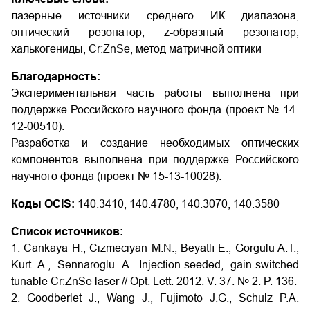
лазерные источники среднего ИК диапазона,
оптический резонатор, z-образный резонатор,
халькогениды, Cr:ZnSe, метод матричной оптики
Благодарность:
Экспериментальная часть работы выполнена при
поддержке Российского научного фонда (проект № 14-
12-00510).
Разработка и создание необходимых оптических
компонентов выполнена при поддержке Российского
научного фонда (проект № 15-13-10028).
Коды OCIS:
140.3410, 140.4780, 140.3070, 140.3580
Список источников:
1. Cankaya H., Cizmeciyan M.N., Beyatlı E., Gorgulu A.T.,
Kurt A., Sennaroglu A. Injection-seeded, gain-switched
tunable Cr:ZnSe laser // Opt. Lett. 2012. V. 37. № 2. P. 136.
2. Goodberlet J., Wang J., Fujimoto J.G., Schulz P.A.