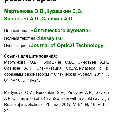
Мартынова О.В.,
Курашкин С.В.,
Зиновьев А.П.,
Савикин А.П.
«Оптического журнала»
Полный текст
elibrary.ru
Полный текст на
Journal of Optical Technology
Публикация в
Ссылка для цитирования:
Мартынова О.В., Курашкин С.В., Зиновьев А.П.,
Савикин А.П. Оптимизация Cr:ZnSe-лазера c z-
образным резонатором
// Оптический журнал. 2017. Т.
84. № 10. С. 19–24.
Martynova O.V., Kurashkin S.V., Zinoviev A.P., Savikin
A.P.
Optimization of a Cr:ZnSe laser with a z-fold cavity
[in
Russian] // Opticheskii Zhurnal. 2017. V. 84. № 10. P. 19–
24.