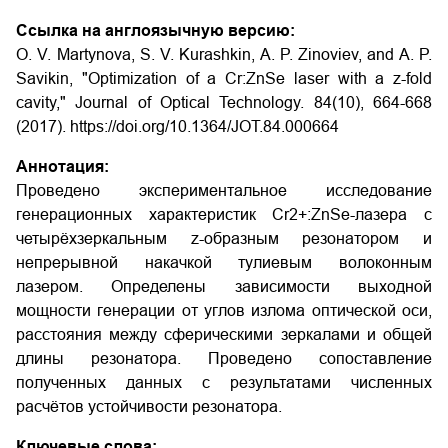
Ссылка на англоязычную версию:
O. V. Martynova, S. V. Kurashkin, A. P. Zinoviev, and A. P.
Savikin, "Optimization of a Cr:ZnSe laser with a z-fold
cavity," Journal of Optical Technology. 84(10), 664-668
(2017). https://doi.org/10.1364/JOT.84.000664
Аннотация:
Проведено экспериментальное исследование
генерационных характеристик Cr2+:ZnSe-лазера с
четырёхзеркальным z-образным резонатором и
непрерывной накачкой тулиевым волоконным
лазером. Определены зависимости выходной
мощности генерации от углов излома оптической оси,
расстояния между сферическими зеркалами и общей
длины резонатора. Проведено сопоставление
полученных данных с результатами численных
расчётов устойчивости резонатора.
Ключевые слова: