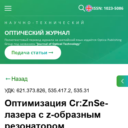
ISSN: 1023-5086
НАУЧНО-ТЕХНИЧЕСКИЙ
ОПТИЧЕСКИЙ ЖУРНАЛ
Полнотекстовый перевод журнала на английский язык издаётся Optica Publishing
Group под названием
“Journal of Optical Technology“
Подача статьи
Назад
УДК: 621.373.826, 535.417.2, 535.31
Оптимизация Cr:ZnSe-
лазера c z-образным
резонатором