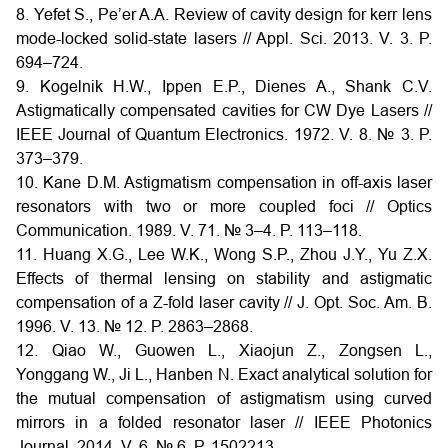
8. Yefet S., Pe’er A.A. Review of cavity design for kerr lens
mode-locked solid-state lasers // Appl. Sci. 2013. V. 3. P.
694–724.
9. Kogelnik H.W., Ippen E.P., Dienes A., Shank C.V.
Astigmatically compensated cavities for CW Dye Lasers //
IEEE Journal of Quantum Electronics. 1972. V. 8. № 3. P.
373–379.
10. Kane D.M. Astigmatism compensation in off-axis laser
resonators with two or more coupled foci // Optics
Communication. 1989. V. 71. № 3–4. P. 113–118.
11. Huang X.G., Lee W.K., Wong S.P., Zhou J.Y., Yu Z.X.
Effects of thermal lensing on stability and astigmatic
compensation of a Z-fold laser cavity // J. Opt. Soc. Am. B.
1996. V. 13. № 12. P. 2863–2868.
12. Qiao W., Guowen L., Xiaojun Z., Zongsen L.,
Yonggang W., Ji L., Hanben N. Exact analytical solution for
the mutual compensation of astigmatism using curved
mirrors in a folded resonator laser // IEEE Photonics
Journal. 2014. V. 6. № 6. P. 1502213.