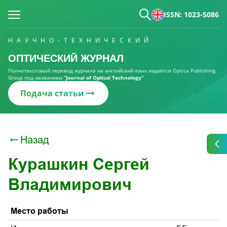
ISSN: 1023-5086
НАУЧНО-ТЕХНИЧЕСКИЙ
ОПТИЧЕСКИЙ ЖУРНАЛ
Полнотекстовый перевод журнала на английский язык издаётся Optica Publishing
Group под названием
“Journal of Optical Technology“
Подача статьи
Назад
Курашкин Сергей
Владимирович
Место работы