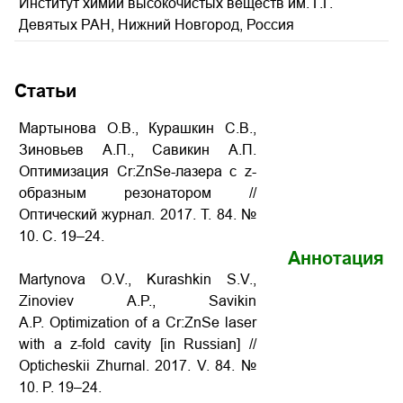
Институт химии высокочистых веществ им. Г.Г.
Девятых РАН, Нижний Новгород, Россия
Статьи
Мартынова О.В., Курашкин С.В.,
Зиновьев А.П., Савикин А.П.
Оптимизация Cr:ZnSe-лазера c z-
образным резонатором
//
Оптический журнал. 2017. Т. 84. №
10. С. 19–24.
Аннотация
Martynova O.V., Kurashkin S.V.,
Zinoviev A.P., Savikin
A.P.
Optimization of a Cr:ZnSe laser
with a z-fold cavity
[in Russian] //
Opticheskii Zhurnal. 2017. V. 84. №
10. P. 19–24.